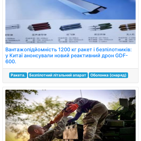
Вантажопідйомність 1200 кг ракет і безпілотників:
у Китаї анонсували новий реактивний дрон GDF-
600.
Ракета.
Безпілотний літальний апарат
Оболонка (снаряд)