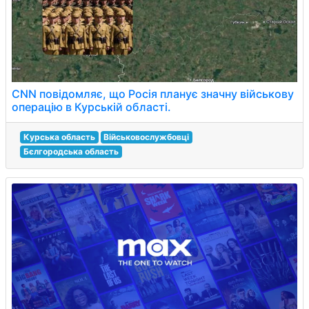
CNN повідомляє, що Росія планує значну військову
операцію в Курській області.
Курська область
Військовослужбовці
Бєлгородська область