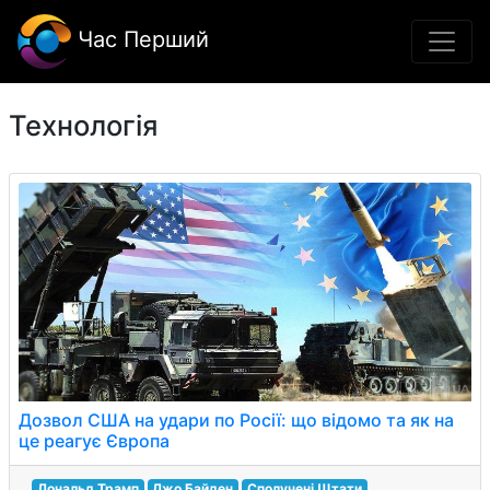
Час Перший
Технологія
Дозвол США на удари по Росії: що відомо та як на
це реагує Європа
Дональд Трамп
Джо Байден
Сполучені Штати