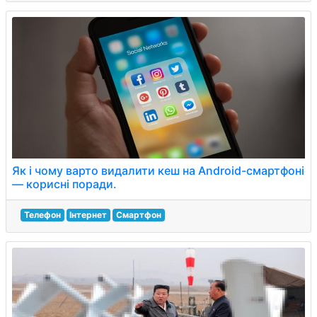
Як і чому варто видалити кеш на Android-смартфоні
— корисні поради.
Телефон
Інтернет
Смартфон