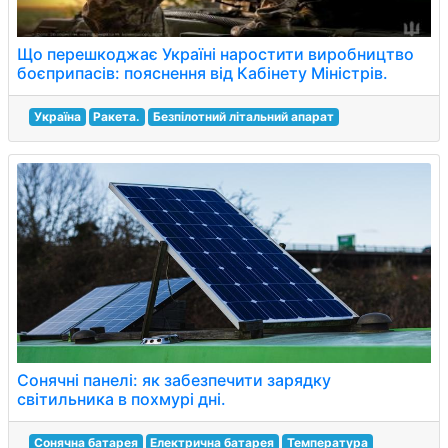
Що перешкоджає Україні наростити виробництво
боєприпасів: пояснення від Кабінету Міністрів.
Україна
Ракета.
Безпілотний літальний апарат
Сонячні панелі: як забезпечити зарядку
світильника в похмурі дні.
Сонячна батарея
Електрична батарея
Температура