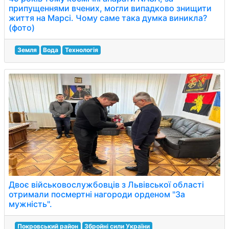
припущеннями вчених, могли випадково знищити
життя на Марсі. Чому саме така думка виникла?
(фото)
Земля
Вода
Технологія
Двоє військовослужбовців з Львівської області
отримали посмертні нагороди орденом "За
мужність".
Покровський район
Збройні сили України