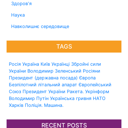
Здоров'я
Наука
Навколишнє середовище
TAGS
Росія
Україна
Київ
Українці
Збройні сили
України
Володимир Зеленський
Росіяни
Президент (державна посада)
Європа
Безпілотний літальний апарат
Європейський
Союз
Президент України
Ракета.
Укрінформ
Володимир Путін
Українська гривня
НАТО
Харків
Поліція.
Машина.
RECENT POSTS