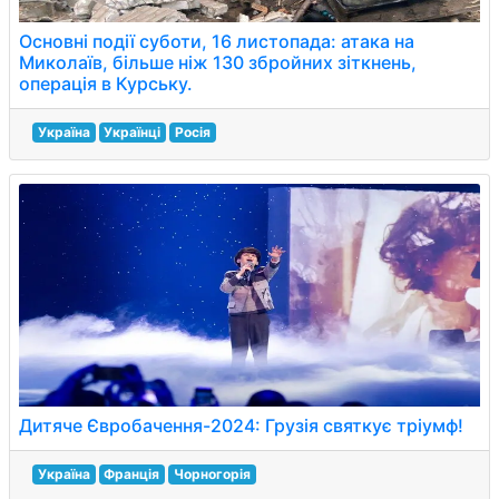
Основні події суботи, 16 листопада: атака на
Миколаїв, більше ніж 130 збройних зіткнень,
операція в Курську.
Україна
Українці
Росія
Дитяче Євробачення-2024: Грузія святкує тріумф!
Україна
Франція
Чорногорія