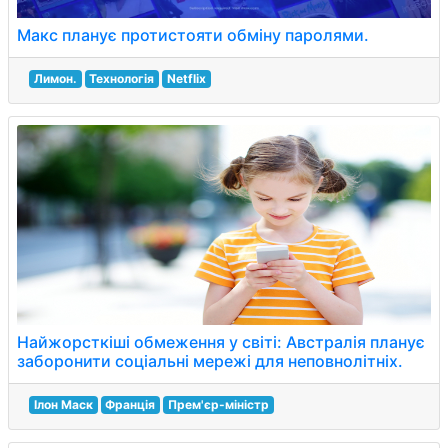
Макс планує протистояти обміну паролями.
Лимон.
Технологія
Netflix
Найжорсткіші обмеження у світі: Австралія планує
заборонити соціальні мережі для неповнолітніх.
Ілон Маск
Франція
Прем'єр-міністр