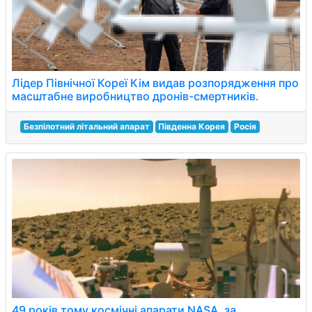
Лідер Північної Кореї Кім видав розпорядження про
масштабне виробництво дронів-смертників.
Безпілотний літальний апарат
Південна Корея
Росія
49 років тому космічні апарати NASA, за