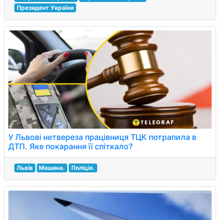
Президент України
У Львові нетвереза працівниця ТЦК потрапила в
ДТП. Яке покарання її спіткало?
Львів
Машина.
Поліція.