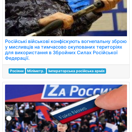
Російські військові конфіскують вогнепальну зброю
у мисливців на тимчасово окупованих територіях
для використання в Збройних Силах Російської
Федерації.
Росіяни
Міліметр.
Імператорська російська армія