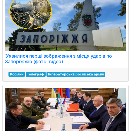
З'явилися перші зображення з місця ударів по
Запоріжжю (фото, відео)
Росіяни
Телеграф
Імператорська російська армія