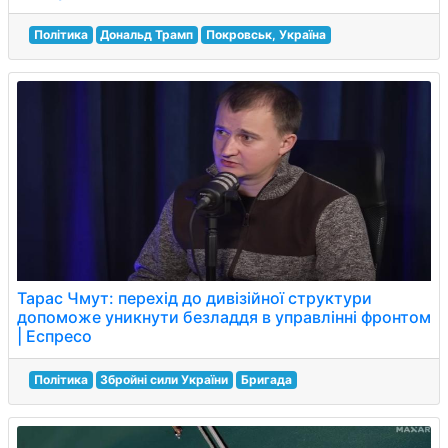
Політика
Дональд Трамп
Покровськ, Україна
Тарас Чмут: перехід до дивізійної структури
допоможе уникнути безладдя в управлінні фронтом
| Еспресо
Політика
Збройні сили України
Бригада