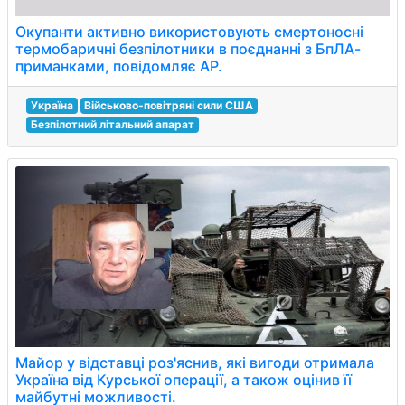
Окупанти активно використовують смертоносні
термобаричні безпілотники в поєднанні з БпЛА-
приманками, повідомляє АР.
Україна
Військово-повітряні сили США
Безпілотний літальний апарат
Майор у відставці роз'яснив, які вигоди отримала
Україна від Курської операції, а також оцінив її
майбутні можливості.