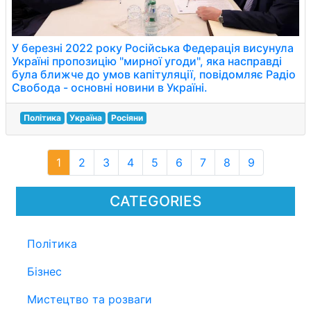
У березні 2022 року Російська Федерація висунула
Україні пропозицію "мирної угоди", яка насправді
була ближче до умов капітуляції, повідомляє Радіо
Свобода - основні новини в Україні.
Політика
Україна
Росіяни
1
2
3
4
5
6
7
8
9
CATEGORIES
Політика
Бізнес
Мистецтво та розваги