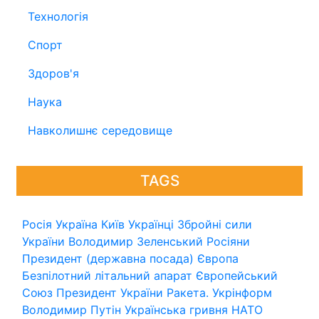
Технологія
Спорт
Здоров'я
Наука
Навколишнє середовище
TAGS
Росія
Україна
Київ
Українці
Збройні сили
України
Володимир Зеленський
Росіяни
Президент (державна посада)
Європа
Безпілотний літальний апарат
Європейський
Союз
Президент України
Ракета.
Укрінформ
Володимир Путін
Українська гривня
НАТО