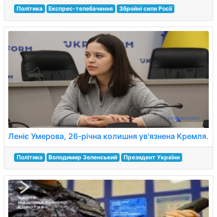
Політика
Експрес-телебачення
Збройні сили Росії
Леніє Умерова, 26-річна колишня ув'язнена Кремля.
Політика
Володимир Зеленський
Президент України