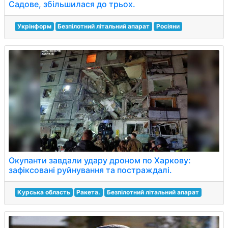
Садове, збільшилася до трьох.
Укрінформ
Безпілотний літальний апарат
Росіяни
Окупанти завдали удару дроном по Харкову:
зафіксовані руйнування та постраждалі.
Курська область
Ракета.
Безпілотний літальний апарат