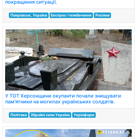
покращення ситуації.
Покровськ, Україна
Експрес-телебачення
Росіяни
У ТОТ Херсонщини окупанти почали знищувати
пам'ятники на могилах українських солдатів.
Політика
Збройні сили України
Укрінформ