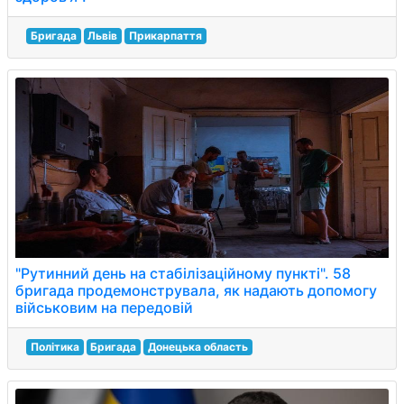
Бригада
Львів
Прикарпаття
"Рутинний день на стабілізаційному пункті". 58
бригада продемонструвала, як надають допомогу
військовим на передовій
Політика
Бригада
Донецька область