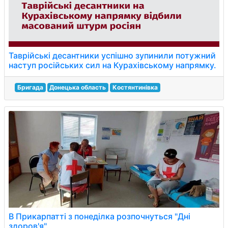
Таврійські десантники успішно зупинили потужний
наступ російських сил на Курахівському напрямку.
Бригада
Донецька область
Костянтинівка
В Прикарпатті з понеділка розпочнуться "Дні
здоров'я".