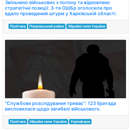
Звільнено військових з полону та відновлено
стратегічні позиції: 3-тя ОШБр оголосила про
вдало проведений штурм у Харківській області.
Політика
Покровський район
Збройні сили України
"Службове розслідування триває": 123 бригада
висловилася щодо загибелі військового.
Політика
Збройні сили України
Укрінформ