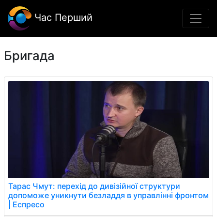
Час Перший
Бригада
Тарас Чмут: перехід до дивізійної структури
допоможе уникнути безладдя в управлінні фронтом
| Еспресо