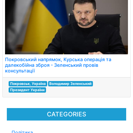
Покровський напрямок, Курська операція та
далекобійна зброя - Зеленський провів
консультації
Покровськ, Україна
Володимир Зеленський
Президент України
CATEGORIES
Політика