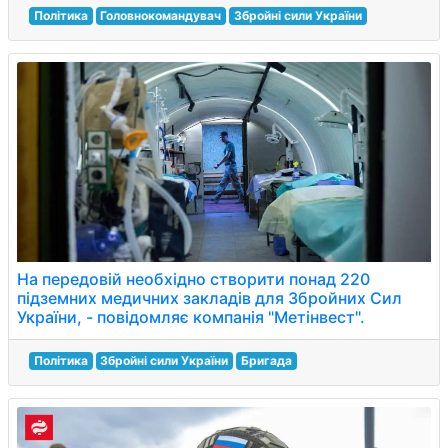
Політика
Головнокомандувач
Збройні сили України
На передовій необхідно створити понад 220
підземних медичних закладів для Збройних Сил
України, - повідомляє компанія "Метінвест".
Політика
Збройні сили України
Бригада