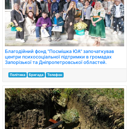
Благодійний фонд "Посмішка ЮА" започаткував
центри психосоціальної підтримки в громадах
Запорізької та Дніпропетровської областей.
Політика
Бригада
Телефон