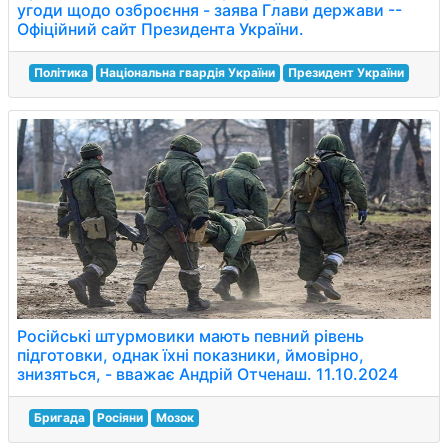
угоди щодо озброєння - заява Глави держави --
Офіційний сайт Президента України.
Політика
Національна гвардія України
Президент України
Російські штурмовики мають певний рівень
підготовки, однак їхні показники, ймовірно,
знизяться, - вважає Андрій Отченаш. 11.10.2024
Бригада
Росіяни
Мозок