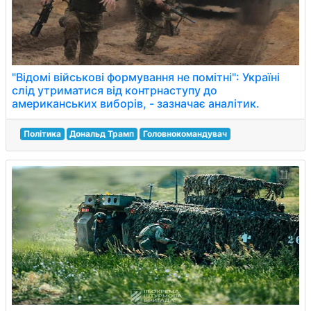
"Відомі військові формування не помітні": Україні
слід утриматися від контрнаступу до
американських виборів, - зазначає аналітик.
Політика
Дональд Трамп
Головнокомандувач