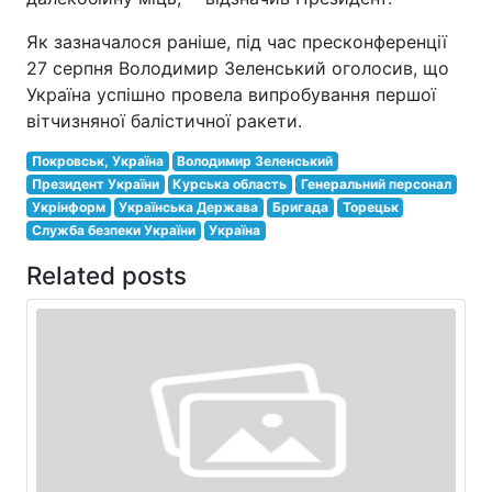
Як зазначалося раніше, під час пресконференції
27 серпня Володимир Зеленський оголосив, що
Україна успішно провела випробування першої
вітчизняної балістичної ракети.
Покровськ, Україна
Володимир Зеленський
Президент України
Курська область
Генеральний персонал
Укрінформ
Українська Держава
Бригада
Торецьк
Служба безпеки України
Україна
Related posts