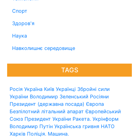
Спорт
Здоров'я
Наука
Навколишнє середовище
TAGS
Росія
Україна
Київ
Українці
Збройні сили
України
Володимир Зеленський
Росіяни
Президент (державна посада)
Європа
Безпілотний літальний апарат
Європейський
Союз
Президент України
Ракета.
Укрінформ
Володимир Путін
Українська гривня
НАТО
Харків
Поліція.
Машина.