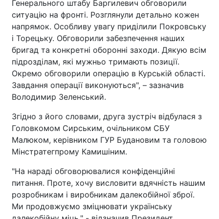
Генерального штабу Баргилевич обговорили
ситуацію на фронті. Розглянули детально кожен
напрямок. Особливу увагу приділили Покровську
і Торецьку. Обговорили забезпечення наших
бригад та конкретні оборонні заходи. Дякую всім
підрозділам, які мужньо тримають позиції.
Окремо обговорили операцію в Курській області.
Завдання операції виконуються", – зазначив
Володимир Зеленський.
Згідно з його словами, друга зустріч відбулася з
Головкомом Сирським, очільником СБУ
Малюком, керівником ГУР Будановим та головою
Мінстратегпрому Камишіним.
"На нараді обговорювалися конфіденційні
питання. Проте, хочу висловити вдячність нашим
розробникам і виробникам далекобійної зброї.
Ми продовжуємо зміцнювати українську
далекобійну міць," - відзначив Президент.