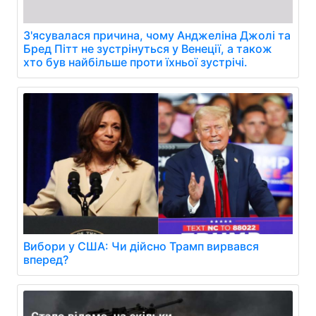
З'ясувалася причина, чому Анджеліна Джолі та
Бред Пітт не зустрінуться у Венеції, а також
хто був найбільше проти їхньої зустрічі.
Вибори у США: Чи дійсно Трамп вирвався
вперед?