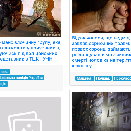
Відзначалося, що ведмід
имано злочинну групу, яка
завдав серйозних травм:
гала кошти у призовників,
правоохоронці займають
уючись під поліцейських
розслідуванням таємнич
редставників ТЦК | УНН
смерті чоловіка на терит
кемпінгу.
ітика
іональна поліція України
Машина.
Поліція.
Прокурор
ція.