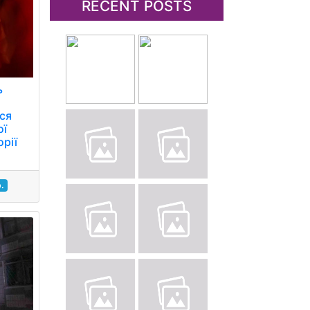
RECENT POSTS
ь
ся
ої
орії
.