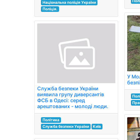
Пол
Національна поліція України
Поліція.
У Мо
безп
Служба безпеки України
виявила групу диверсантів
Полі
ФСБ в Одесі: серед
Пра
арештованих - молоді люди.
Політика
Служба безпеки України
Київ