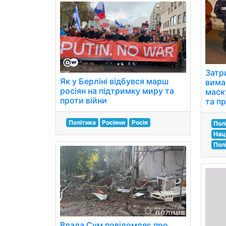
Затр
Як у Берліні відбувся марш
вима
росіян на підтримку миру та
маск
проти війни
та п
Політика
Росіяни
Росія
Пол
Нац
Полі
Влада Сум повідомляє про