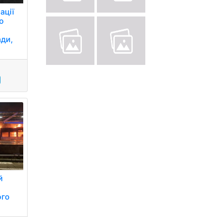
ації
о
ади,
.
й
ого