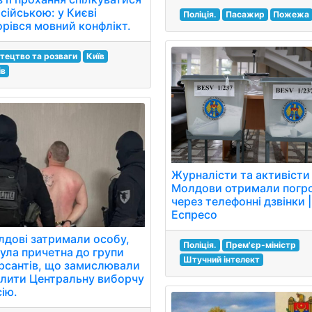
сійською: у Києві
Поліція.
Пасажир
Пожежа
орівся мовний конфлікт.
тецтво та розваги
Київ
ів
Журналісти та активісти
Молдови отримали погр
через телефонні дзвінки |
Еспресо
лдові затримали особу,
Поліція.
Прем'єр-міністр
була причетна до групи
Штучний інтелект
рсантів, що замислювали
алити Центральну виборчу
ію.