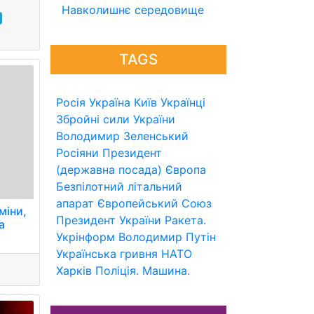
Навколишнє середовище
TAGS
Росія
Україна
Київ
Українці
Збройні сили України
Володимир Зеленський
Росіяни
Президент
(державна посада)
Європа
Безпілотний літальний
апарат
Європейський Союз
міни,
Президент України
Ракета.
а
Укрінформ
Володимир Путін
Українська гривня
НАТО
Харків
Поліція.
Машина.