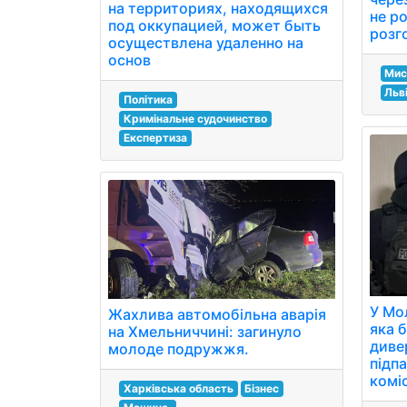
на территориях, находящихся
не ро
под оккупацией, может быть
розг
осуществлена удаленно на
основ
Мис
Льв
Політика
Кримінальне судочинство
Експертиза
У Мо
Жахлива автомобільна аварія
яка 
на Хмельниччині: загинуло
диве
молоде подружжя.
підп
коміс
Харківська область
Бізнес