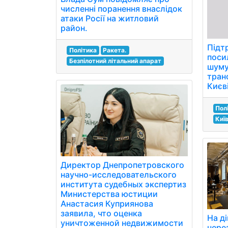
численні поранення внаслідок
атаки Росії на житловий
район.
Підт
Політика
Ракета.
поси
Безпілотний літальний апарат
шуму
тран
Києві
Пол
Киї
Директор Днепропетровского
научно-исследовательского
института судебных экспертиз
Министерства юстиции
Анастасия Куприянова
заявила, что оценка
На д
уничтоженной недвижимости
через