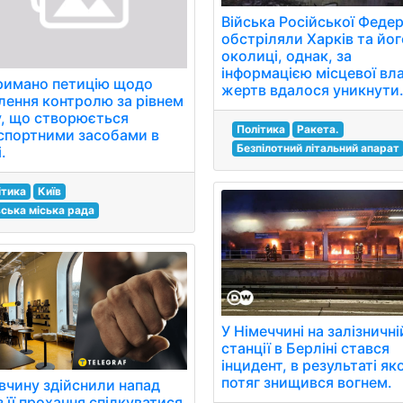
Війська Російської Федер
обстріляли Харків та йог
околиці, однак, за
інформацією місцевої вл
римано петицію щодо
жертв вдалося уникнути
лення контролю за рівнем
, що створюється
Політика
Ракета.
спортними засобами в
Безпілотний літальний апарат
.
ітика
Київ
вська міська рада
У Німеччині на залізничні
станції в Берліні стався
інцидент, в результаті як
потяг знищився вогнем.
івчину здійснили напад
 її прохання спілкуватися