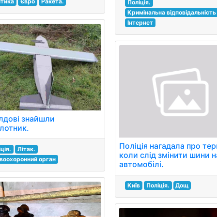
ітика
Євро
Ракета.
Поліція.
Кримінальна відповідальність
Інтернет
лдові знайшли
ілотник.
Поліція нагадала про тер
ція.
Літак.
коли слід змінити шини н
воохоронний орган
автомобілі.
Київ
Поліція.
Дощ