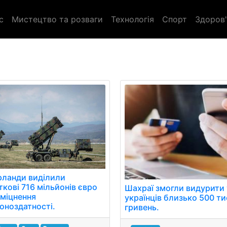
с
Мистецтво та розваги
Технологія
Спорт
Здоров'
рланди виділили
ткові 716 мільйонів євро
Шахраї змогли видурити 
зміцнення
українців близько 500 т
оноздатності.
гривень.