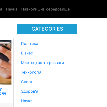
я
Наука
Навколишнє середовище
CATEGORIES
Політика
Бізнес
Мистецтво та розваги
Технологія
Спорт
у
Здоров'я
исяч
Наука