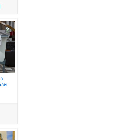
 з
ози