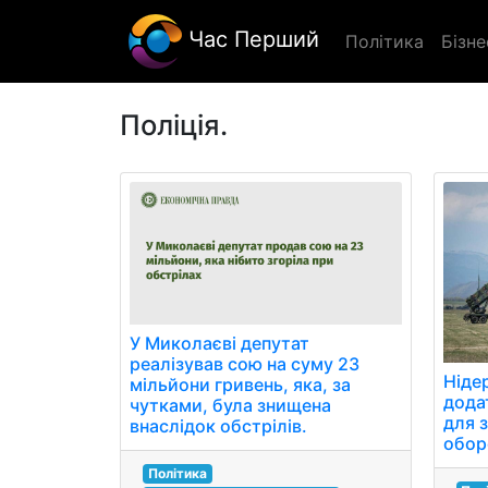
Час Перший
Політика
Бізне
Поліція.
У Миколаєві депутат
реалізував сою на суму 23
Ніде
мільйони гривень, яка, за
дода
чутками, була знищена
для 
внаслідок обстрілів.
обор
Політика