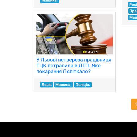
Машина.
Рос
Пре
Маш
У Львові нетвереза працівниця
ТЦК потрапила в ДТП. Яке
покарання її спіткало?
Львів
Машина.
Поліція.
1