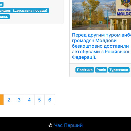
ія
зидент (державна посада)
ина.
Перед другим туром виб
громадян Молдови
безкоштовно доставили
автобусами з Російської
Федерації.
Політика
Росія
Туреччина
2
3
4
5
6
©
Час Перший