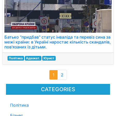
Батько "придбав" статус інваліда та перевіз сина за
межі країни: в Україні наростає кількість скандалів,
пов'язаних із дітьми.
Політика
Адвокат.
Юрист
1
2
CATEGORIES
Політика
Бізнес