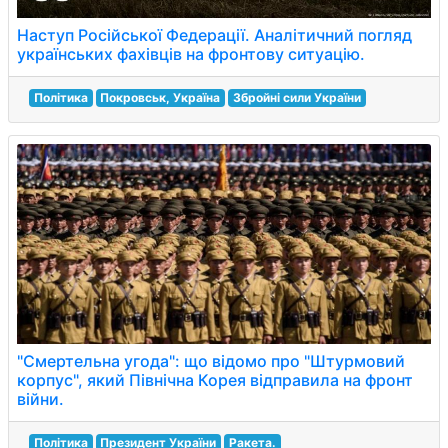
Наступ Російської Федерації. Аналітичний погляд
українських фахівців на фронтову ситуацію.
Політика
Покровськ, Україна
Збройні сили України
"Смертельна угода": що відомо про "Штурмовий
корпус", який Північна Корея відправила на фронт
війни.
Політика
Президент України
Ракета.