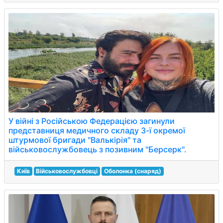
У війні з Російською Федерацією загинули
представниця медичного складу 3-ї окремої
штурмової бригади "Валькірія" та
військовослужбовець з позивним "Берсерк".
Київ
Військовослужбовці
Оболонка (снаряд)