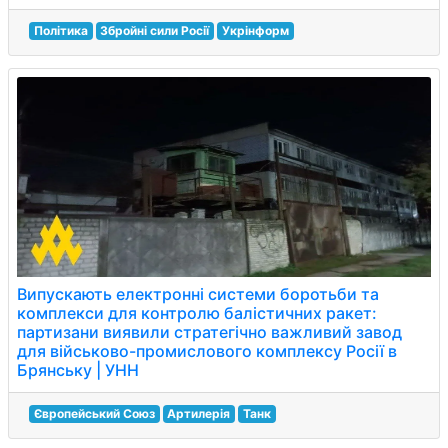
Політика
Збройні сили Росії
Укрінформ
Випускають електронні системи боротьби та
комплекси для контролю балістичних ракет:
партизани виявили стратегічно важливий завод
для військово-промислового комплексу Росії в
Брянську | УНН
Європейський Союз
Артилерія
Танк