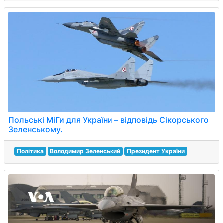
Польські МіГи для України – відповідь Сікорського
Зеленському.
Політика
Володимир Зеленський
Президент України