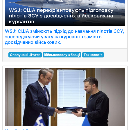
WSJ: США змінюють підхід до навчання пілотів ЗСУ,
зосереджуючи увагу на курсантів замість
досвідчених військових.
Сполучені Штати
Військовослужбовці
Технологія