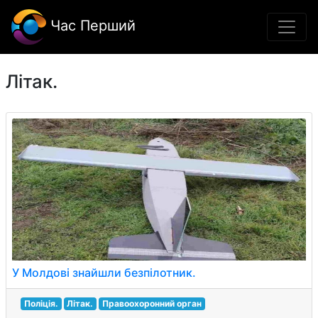
Час Перший
Літак.
У Молдові знайшли безпілотник.
Поліція.
Літак.
Правоохоронний орган