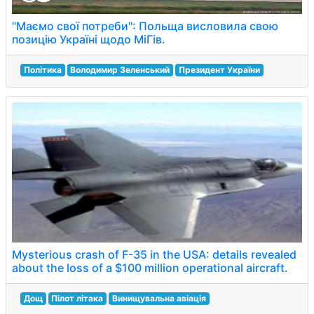
"Маємо свої потреби": Польща висловила свою
позицію Україні щодо МіГів.
Політика
Володимир Зеленський
Президент України
Мysterious crash of F-35 in the USA: details revealed
about the loss of a $100 million operational aircraft.
Дощ
Пілот літака
Винищувальна авіація