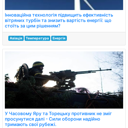
Інноваційна технологія підвищить ефективність
вітряних турбін та знизить вартість енергії: що
стоїть за цим рішенням?
Авіація
Температура
Енергія
У Часовому Яру та Торецьку противник не зміг
просунутися далі - Сили оборони надійно
тримають свої рубежі.