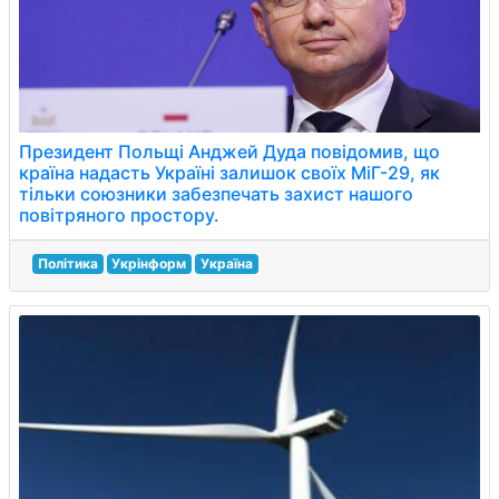
Президент Польщі Анджей Дуда повідомив, що
країна надасть Україні залишок своїх МіГ-29, як
тільки союзники забезпечать захист нашого
повітряного простору.
Політика
Укрінформ
Україна