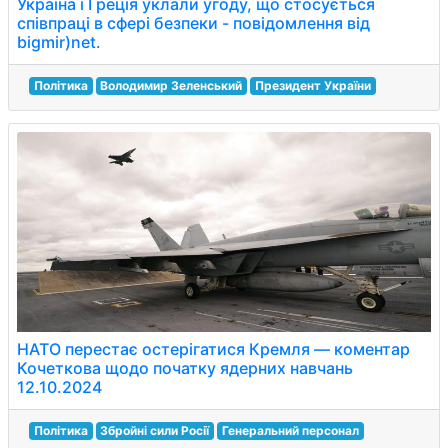
Україна і Греція уклали угоду, що стосується
співпраці в сфері безпеки - повідомлення від
bigmir)net.
Політика
Володимир Зеленський
Президент України
НАТО перестає остерігатися Кремля — коментар
Кочеткова щодо початку ядерних навчань
12.10.2024
Політика
Збройні сили Росії
Генеральний персонал