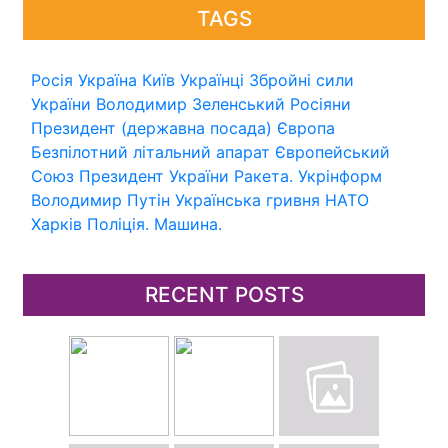
TAGS
Росія
Україна
Київ
Українці
Збройні сили
України
Володимир Зеленський
Росіяни
Президент (державна посада)
Європа
Безпілотний літальний апарат
Європейський
Союз
Президент України
Ракета.
Укрінформ
Володимир Путін
Українська гривня
НАТО
Харків
Поліція.
Машина.
RECENT POSTS