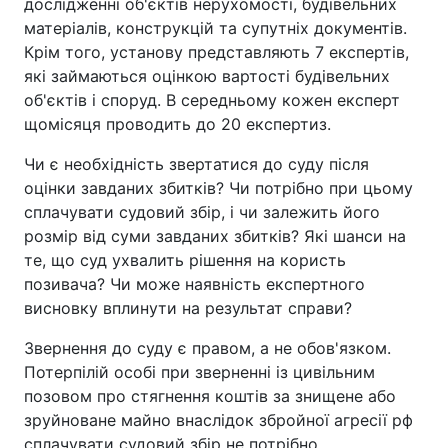
дослідженні об'єктів нерухомості, будівельних
матеріалів, конструкцій та супутніх документів.
Крім того, установу представляють 7 експертів,
які займаються оцінкою вартості будівельних
об'єктів і споруд. В середньому кожен експерт
щомісяця проводить до 20 експертиз.
Чи є необхідність звертатися до суду після
оцінки завданих збитків? Чи потрібно при цьому
сплачувати судовий збір, і чи залежить його
розмір від суми завданих збитків? Які шанси на
те, що суд ухвалить рішення на користь
позивача? Чи може наявність експертного
висновку вплинути на результат справи?
Звернення до суду є правом, а не обов'язком.
Потерпілій особі при зверненні із цивільним
позовом про стягнення коштів за знищене або
зруйноване майно внаслідок збройної агресії рф
сплачувати судовий збір не потрібно.