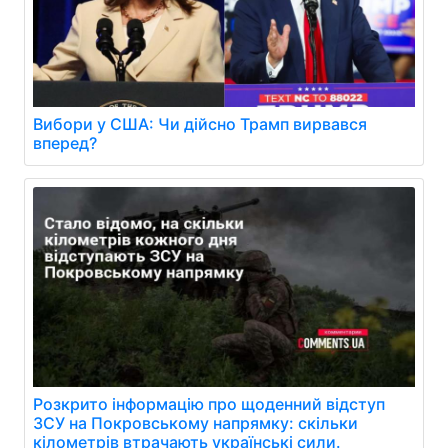
Вибори у США: Чи дійсно Трамп вирвався
вперед?
Розкрито інформацію про щоденний відступ
ЗСУ на Покровському напрямку: скільки
кілометрів втрачають українські сили.