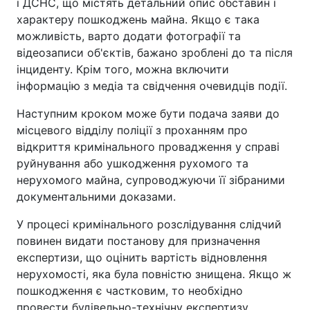
і ДСНС, що містять детальний опис обставин і
характеру пошкоджень майна. Якщо є така
можливість, варто додати фотографії та
відеозаписи об'єктів, бажано зроблені до та після
інциденту. Крім того, можна включити
інформацію з медіа та свідчення очевидців події.
Наступним кроком може бути подача заяви до
місцевого відділу поліції з проханням про
відкриття кримінального провадження у справі
руйнування або ушкодження рухомого та
нерухомого майна, супроводжуючи її зібраними
документальними доказами.
У процесі кримінального розслідування слідчий
повинен видати постанову для призначення
експертизи, що оцінить вартість відновлення
нерухомості, яка була повністю знищена. Якщо ж
пошкодження є частковим, то необхідно
провести будівельно-технічну експертизу.