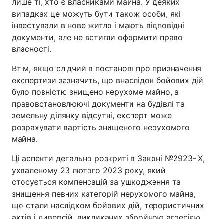
лише ті, хто є власниками майна. У деяких
випадках це можуть бути також особи, які
інвестували в нове житло і мають відповідні
документи, але не встигли оформити право
власності.
Втім, якщо слідчий в постанові про призначення
експертизи зазначить, що внаслідок бойових дій
було повністю знищено нерухоме майно, а
правовстановлюючі документи на будівлі та
земельну ділянку відсутні, експерт може
розрахувати вартість знищеного нерухомого
майна.
Ці аспекти детально розкриті в Законі №2923-ІХ,
ухваленому 23 лютого 2023 року, який
стосується компенсацій за ушкодження та
знищення певних категорій нерухомого майна,
що стали наслідком бойових дій, терористичних
актів і диверсій, викликаних збройною агресією