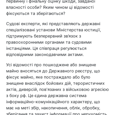
первинну і фінальну оцінку шкоди, завданої
власності особи? Яким чином ці відомості
фіксуються та зберігаються?
Судові експерти, які представляють державні
спеціалізовані установи Міністерства юстиції,
підтримують безперервний зв’язок з
правоохоронними органами та судовими
інстанціями. Ця співпраця регулюється
відповідними законодавчими актами.
Усі відомості про пошкоджене або знищене
майно вносяться до Державного реєстру, що
фіксує майно, яке постраждало або було
знищене внаслідок бойових дій, терористичних
актів, диверсій, пов'язаних з військовою агресією
з боку рф. Це єдина державна система
інформаційно-комунікаційного характеру, що
має на меті збір, накопичення, облік, обробку,
зберігання та захист інформації про нерухомість,