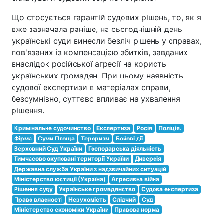
Що стосується гарантій судових рішень, то, як я
вже зазначала раніше, на сьогоднішній день
українські суди винесли безліч рішень у справах,
пов'язаних із компенсацією збитків, завданих
внаслідок російської агресії на користь
українських громадян. При цьому наявність
судової експертизи в матеріалах справи,
безсумнівно, суттєво впливає на ухвалення
рішення.
Кримінальне судочинство
Експертиза
Росія
Поліція.
Фірма
Суми Площа
Тероризм
Бойові дії
Верховний Суд України
Господарська діяльність
Тимчасово окуповані території України
Диверсія
Державна служба України з надзвичайних ситуацій
Міністерство юстиції (Україна)
Агресивна війна
Рішення суду
Українське громадянство
Судова експертиза
Право власності
Нерухомість
Слідчий
Суд
Міністерство економіки України
Правова норма