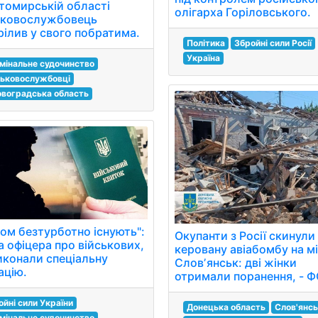
томирській області
олігарха Горіловського.
ьковослужбовець
рілив у свого побратима.
Політика
Збройні сили Росії
Україна
мінальне судочинство
ськовослужбовці
овоградська область
ком безтурботно існують":
Окупанти з Росії скинули
а офіцера про військових,
керовану авіабомбу на м
виконали спеціальну
Словʼянськ: дві жінки
ацію.
отримали поранення, - 
ойні сили України
Донецька область
Слов'янсь
мінальне судочинство