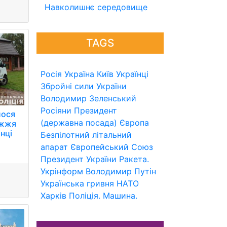
Навколишнє середовище
TAGS
Росія
Україна
Київ
Українці
Збройні сили України
Володимир Зеленський
Росіяни
Президент
лося
(державна посада)
Європа
ужжя
нці
Безпілотний літальний
апарат
Європейський Союз
Президент України
Ракета.
Укрінформ
Володимир Путін
Українська гривня
НАТО
Харків
Поліція.
Машина.