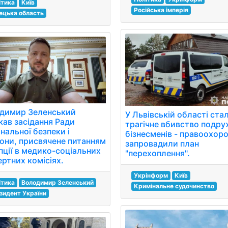
ітика
Київ
Російська імперія
ецька область
димир Зеленський
У Львівській області ста
кав засідання Ради
трагічне вбивство подр
нальної безпеки і
бізнесменів - правоохоро
они, присвячене питанням
запровадили план
пції в медико-соціальних
"перехоплення".
ертних комісіях.
Укрінформ
Київ
ітика
Володимир Зеленський
Кримінальне судочинство
зидент України