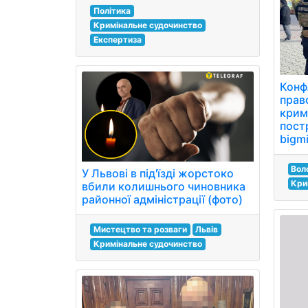
Політика
Кримінальне судочинство
Експертиза
Конф
прав
крим
пост
bigmi
Вол
У Львові в під'їзді жорстоко
Кри
вбили колишнього чиновника
районної адміністрації (фото)
Мистецтво та розваги
Львів
Кримінальне судочинство