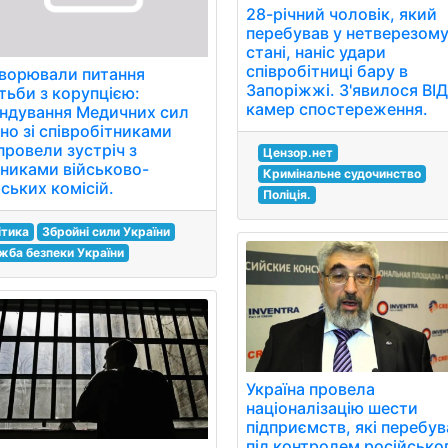
28-річний чоловік, який
перебував у нетверезом
стані, наніс удари
співробітниці бару в
ворювали питання
Запоріжжі. З'явилося ВІ
тьби з корупцією:
камер спостереження.
ндування Медичних сил
но зі співробітниками
провели зустріч з
Цензор.нет
вниками військово-
Кримінальне судочинство
ських комісій.
Поліція.
ітика
Збройні сили України
жба безпеки України
Україна провела
націоналізацію шести
підприємств, які перебу
під контролем російсько