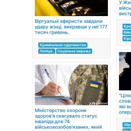
У Жи
війс
вист
Віртуальні аферисти завдали
удару жінці, викравши у неї 177
Кри
тисяч гривень.
Вій
Кір
Кримінальне судочинство
Поліція.
Соціальна мережа
"Ціл
слов
які 
Міністерство охорони
опер
здоров'я скасувало статус
інваліда для 74
Збр
військовозобов'язаних, який
Кри