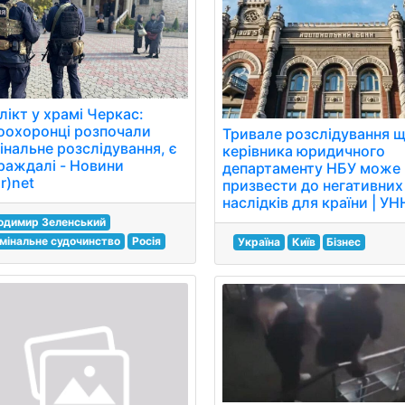
лікт у храмі Черкас:
оохоронці розпочали
Тривале розслідування 
інальне розслідування, є
керівника юридичного
раждалі - Новини
департаменту НБУ може
r)net
призвести до негативних
наслідків для країни | УН
одимир Зеленський
мінальне судочинство
Росія
Україна
Київ
Бізнес