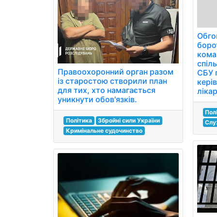
Обго
боро
кома
спіль
Правоохоронний орган разом
СБУ 
із старостою створили план
кері
для тих, хто намагається
лікар
уникнути обов'язків.
Пол
Політика
Збройні сили України
Слу
Кримінальне судочинство