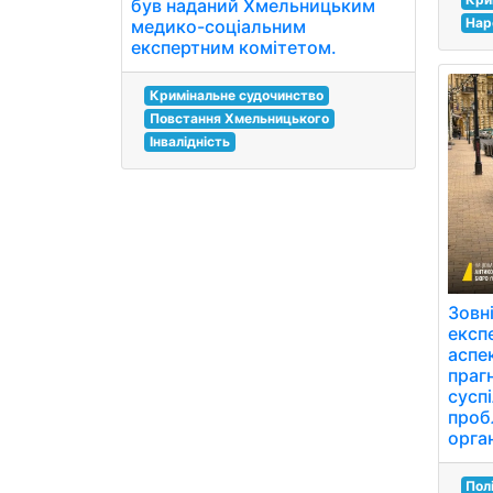
був наданий Хмельницьким
Нар
медико-соціальним
експертним комітетом.
Кримінальне судочинство
Повстання Хмельницького
Інвалідність
Зовні
експ
аспе
праг
сусп
проб
орган
Пол