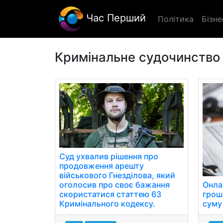
Час Перший
Політика
Бізне
Кримінальне судочинство
Суд ухвалив рішення про
продовження арешту
військового Гнезділова, який
Онла
оголосив про своє бажання
грош
скористатися статтею 63
суму
Кримінального кодексу.