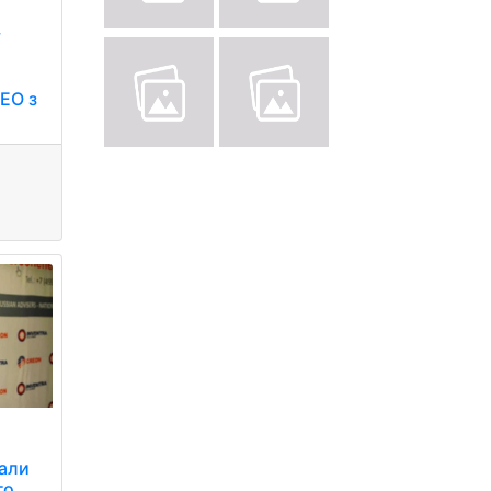
у
ДЕО з
вали
го