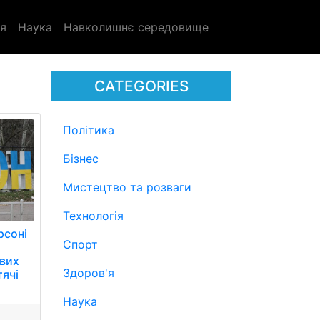
я
Наука
Навколишнє середовище
CATEGORIES
Політика
Бізнес
Мистецтво та розваги
Технологія
рсоні
Спорт
вих
Здоров'я
тячі
Наука