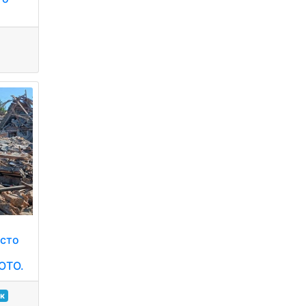
істо
ФОТО.
к