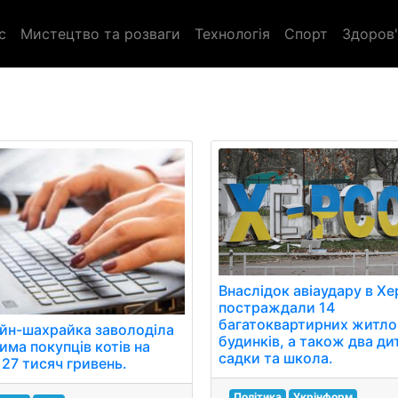
с
Мистецтво та розваги
Технологія
Спорт
Здоров'
Внаслідок авіаудару в Хе
постраждали 14
багатоквартирних житло
йн-шахрайка заволоділа
будинків, а також два ди
има покупців котів на
садки та школа.
 27 тисяч гривень.
Політика
Укрінформ