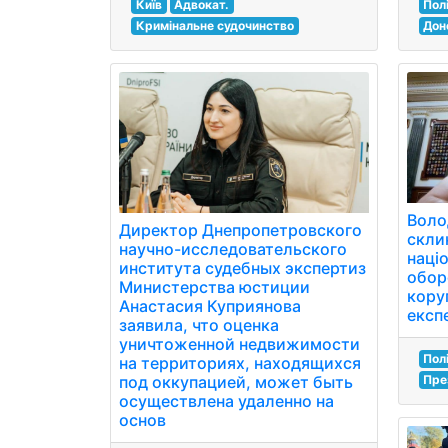
Пол
Київ
Адвокат.
Дон
Кримінальне судочинство
Воло
Директор Днепропетровского
скли
научно-исследовательского
націо
института судебных экспертиз
обор
Министерства юстиции
кору
Анастасия Куприянова
експ
заявила, что оценка
уничтоженной недвижимости
Пол
на территориях, находящихся
под оккупацией, может быть
Пре
осуществлена удаленно на
основ