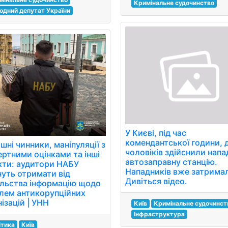
Кримінальне судочинство
одний депутат України
У Києві, під час
комендантської години, 
шні чинники, маніпуляції з
чоловіків здійснили напа
ертними оцінками та інші
автозаправну станцію.
кти: аудитори НАБУ
Нападників вже затрима
нуть отримати від
Дивіться відео.
ільства інформацію щодо
лем антикорупційних
ізацій | УНН
Київ
Кримінальне судочинст
Інфраструктура
ітика
Київ