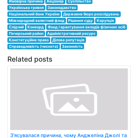
Ймовірна причина
Акціонер
Суспільство
Українська гривня
Законодавство
Національний банк України
Державне бюро розслідувань
Міжнародний валютний фонд
Рішення суду
Корупція
Слідчий
Конкорд
Фонд гарантування вкладів фізичних осіб
Печерський район
Адміністративний ресурс
Конституційне право
Ділова репутація
Справедливість (чеснота)
Законність
Related posts
З'ясувалася причина, чому Анджеліна Джолі та