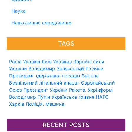
Наука
Навколишнє середовище
TAGS
Росія
Україна
Київ
Українці
Збройні сили
України
Володимир Зеленський
Росіяни
Президент (державна посада)
Європа
Безпілотний літальний апарат
Європейський
Союз
Президент України
Ракета.
Укрінформ
Володимир Путін
Українська гривня
НАТО
Харків
Поліція.
Машина.
RECENT POSTS