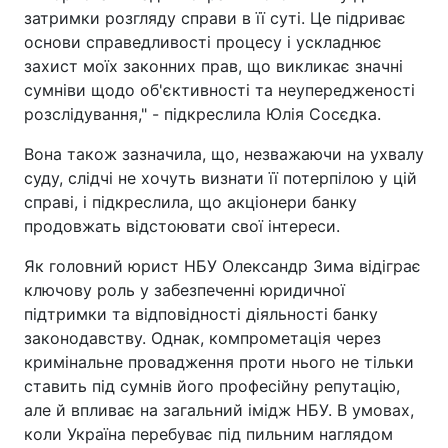
затримки розгляду справи в її суті. Це підриває
основи справедливості процесу і ускладнює
захист моїх законних прав, що викликає значні
сумніви щодо об'єктивності та неупередженості
розслідування," - підкреслила Юлія Сосєдка.
Вона також зазначила, що, незважаючи на ухвалу
суду, слідчі не хочуть визнати її потерпілою у цій
справі, і підкреслила, що акціонери банку
продовжать відстоювати свої інтереси.
Як головний юрист НБУ Олександр Зима відіграє
ключову роль у забезпеченні юридичної
підтримки та відповідності діяльності банку
законодавству. Однак, компрометація через
кримінальне провадження проти нього не тільки
ставить під сумнів його професійну репутацію,
але й впливає на загальний імідж НБУ. В умовах,
коли Україна перебуває під пильним наглядом