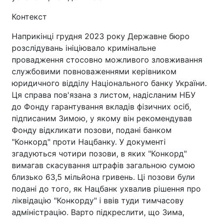
Контекст
Наприкінці грудня 2023 року Державне бюро
розслідувань ініціювало кримінальне
провадження стосовно можливого зловживання
службовими повноваженнями керівником
юридичного відділу Національного банку України.
Ця справа пов'язана з листом, надісланим НБУ
до Фонду гарантування вкладів фізичних осіб,
підписаним Зимою, у якому він рекомендував
Фонду відкликати позови, подані банком
"Конкорд" проти Нацбанку. У документі
згадуються чотири позови, в яких "Конкорд"
вимагав скасування штрафів загальною сумою
близько 63,5 мільйона гривень. Ці позови були
подані до того, як Нацбанк ухвалив рішення про
ліквідацію "Конкорду" і ввів туди тимчасову
адміністрацію. Варто підкреслити, що Зима,