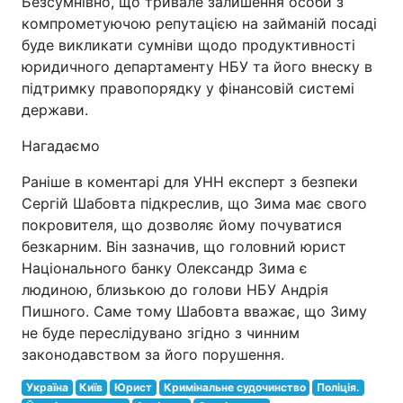
Безсумнівно, що тривале залишення особи з
компрометуючою репутацією на займаній посаді
буде викликати сумніви щодо продуктивності
юридичного департаменту НБУ та його внеску в
підтримку правопорядку у фінансовій системі
держави.
Нагадаємо
Раніше в коментарі для УНН експерт з безпеки
Сергій Шабовта підкреслив, що Зима має свого
покровителя, що дозволяє йому почуватися
безкарним. Він зазначив, що головний юрист
Національного банку Олександр Зима є
людиною, близькою до голови НБУ Андрія
Пишного. Саме тому Шабовта вважає, що Зиму
не буде переслідувано згідно з чинним
законодавством за його порушення.
Україна
Київ
Юрист
Кримінальне судочинство
Поліція.