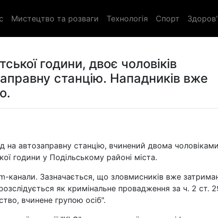
с
Мистецтво та розваги
Технологія
Спорт
Здоров'
тської години, двоє чоловіків
заправну станцію. Нападників вже
о.
пад на автозаправну станцію, вчинений двома чоловіками
кої години у Подільському районі міста.
am-канали. Зазначається, що зловмисників вже затрима
 розслідується як кримінальне провадження за ч. 2 ст. 
ство, вчинене групою осіб".