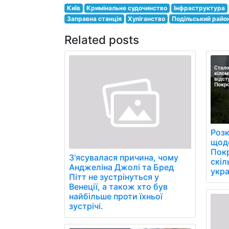
Київ
Кримінальне судочинство
Інфраструктура
Заправна станція
Хуліганство
Подільський райо
Related posts
Розк
щоде
Пок
З'ясувалася причина, чому
скіл
Анджеліна Джолі та Бред
укра
Пітт не зустрінуться у
Венеції, а також хто був
найбільше проти їхньої
зустрічі.