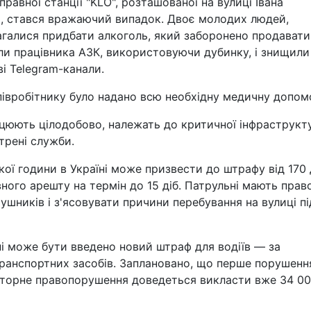
правної станції "KLO", розташованої на вулиці Івана
і, стався вражаючий випадок. Двоє молодих людей,
галися придбати алкоголь, який заборонено продавати
или працівника АЗК, використовуючи дубинку, і знищили
і Telegram-канали.
івробітнику було надано всю необхідну медичну допом
ацюють цілодобово, належать до критичної інфраструкт
трені служби.
ї години в Україні може призвести до штрафу від 170
вного арешту на термін до 15 діб. Патрульні мають прав
шників і з'ясовувати причини перебування на вулиці пі
ні може бути введено новий штраф для водіїв — за
ранспортних засобів. Заплановано, що перше порушенн
повторне правопорушення доведеться викласти вже 34 0