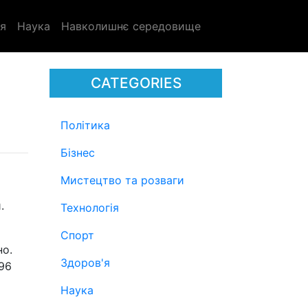
я
Наука
Навколишнє середовище
CATEGORIES
Політика
Бізнес
Мистецтво та розваги
.
Технологія
Спорт
но.
Здоров'я
296
Наука