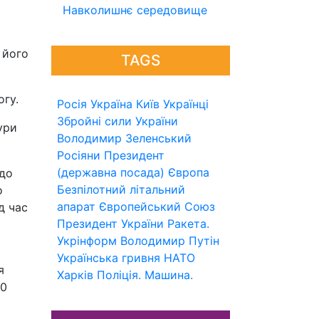
Навколишнє середовище
 його
TAGS
огу.
Росія
Україна
Київ
Українці
Збройні сили України
ури
Володимир Зеленський
Росіяни
Президент
(державна посада)
Європа
 до
Безпілотний літальний
о
апарат
Європейський Союз
д час
Президент України
Ракета.
Укрінформ
Володимир Путін
Українська гривня
НАТО
я
Харків
Поліція.
Машина.
00