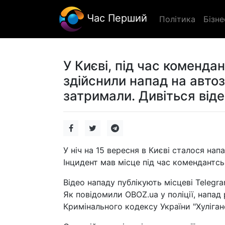
Час Перший
Політика
Бізне
У Києві, під час комендан
здійснили напад на авто
затримали. Дивіться віде
У ніч на 15 вересня в Києві сталося на
Інцидент мав місце під час комендантсь
Відео нападу публікують місцеві Telegr
Як повідомили OBOZ.ua у поліції, напад
Кримінального кодексу України "Хуліган