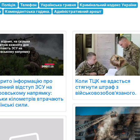
Поліція.
Телефон
Українська гривня
Кримінальний кодекс України
н
Комендантська година.
Адміністративний арешт
Коли ТЦК не вдасться
рито інформацію про
стягнути штраф з
нний відступ ЗСУ на
військовозобов'язаного.
ровському напрямку:
ьки кілометрів втрачають
їнські сили.