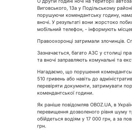
О другій годині ночі на території автоза
Виговського, 13а у Подільському район
порушуючи комендантську годину, нама
вночі. У результаті вони жорстоко поб
мобільний телефон, - інформують місцев
Правоохоронці затримали злочинців. Сп
Зазначається, багато АЗС у столиці пр
та вночі заправляють комунальні та екс
Нагадаємо, що порушення комендантсько
510 гривень або навіть до адміністрати
перевіряти документи, затримувати пору
комендантської години.
Як раніше повідомляв OBOZ.UA, в Украї
перевищення дозволеного рівня шуму т
обійдеться водіям у 17 000 грн, а за 
грн.