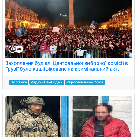
Захоплення будівлі Центральної виборчої комісії в
Грузії було кваліфіковане як кримінальний акт.
Політика
Радіо «Свобода»
Європейський Союз