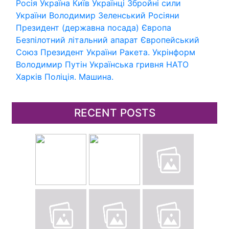
Росія
Україна
Київ
Українці
Збройні сили
України
Володимир Зеленський
Росіяни
Президент (державна посада)
Європа
Безпілотний літальний апарат
Європейський
Союз
Президент України
Ракета.
Укрінформ
Володимир Путін
Українська гривня
НАТО
Харків
Поліція.
Машина.
RECENT POSTS