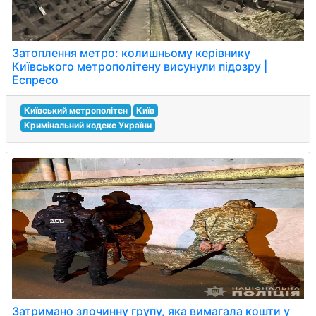
Затоплення метро: колишньому керівнику
Київського метрополітену висунули підозру |
Еспресо
Київський метрополітен
Київ
Кримінальний кодекс України
Затримано злочинну групу, яка вимагала кошти у