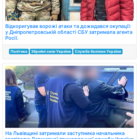
Відкоригував ворожі атаки та дожидався окупації:
у Дніпропетровській області СБУ затримала агента
Росії.
Політика
Збройні сили України
Служба безпеки України
На Львівщині затримали заступника начальника