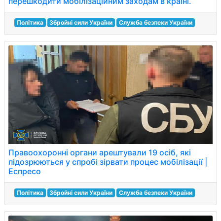
перешкодити мобілізаційним заходам в країні.
Політика
Збройні сили України
Служба безпеки України
Правоохоронні органи арештували 19 осіб, які
підозрюються у спробі зірвати процес мобілізації |
Еспресо
Політика
Збройні сили України
Служба безпеки України