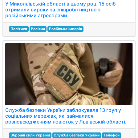
У Миколаївській області в цьому році 15 осіб
отримали вироки за співробітництво з
російськими агресорами.
Політика
Росіяни
Російська імперія
Служба безпеки України заблокувала 13 груп у
соціальних мережах, які займалися
розповсюдженням повісток у Львівській області.
Збройні сили України
Служба безпеки України
Телефон