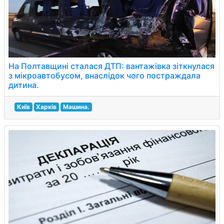
На Полтавщині сталася ДТП: вантажівка зіткнулася
з мікроавтобусом, внаслідок чого постраждала
дитина.
Київ
Харків
Машина.