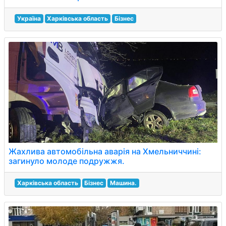
Україна
Харківська область
Бізнес
Жахлива автомобільна аварія на Хмельниччині:
загинуло молоде подружжя.
Харківська область
Бізнес
Машина.