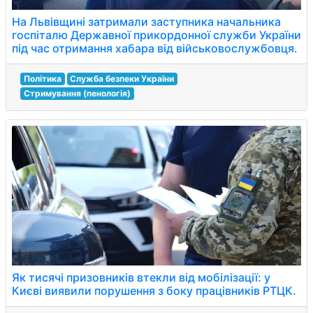
На Львівщині затримали заступника начальника
госпіталю Державної прикордонної служби України
під час отримання хабара від військовослужбовця.
Політика
Служба безпеки України
Стримування (пенологія)
Як тисячі призовників втекли від мобілізації: у
Києві виявили порушення з боку працівників РТЦК.