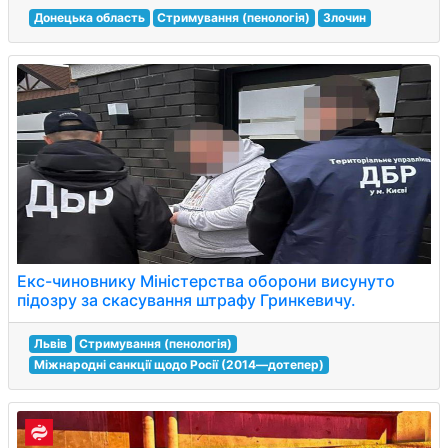
Донецька область
Стримування (пенологія)
Злочин
Екс-чиновнику Міністерства оборони висунуто
підозру за скасування штрафу Гринкевичу.
Львів
Стримування (пенологія)
Міжнародні санкції щодо Росії (2014—дотепер)