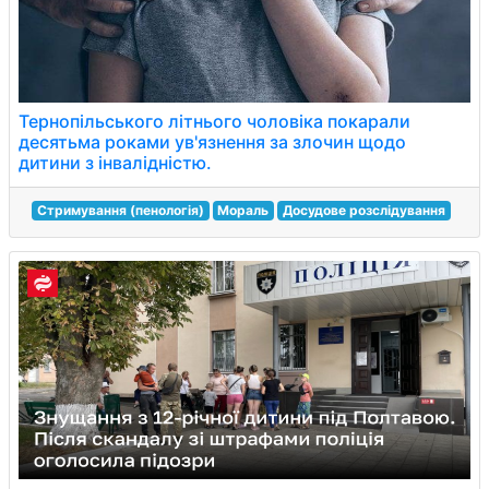
Тернопільського літнього чоловіка покарали
десятьма роками ув'язнення за злочин щодо
дитини з інвалідністю.
Стримування (пенологія)
Мораль
Досудове розслідування