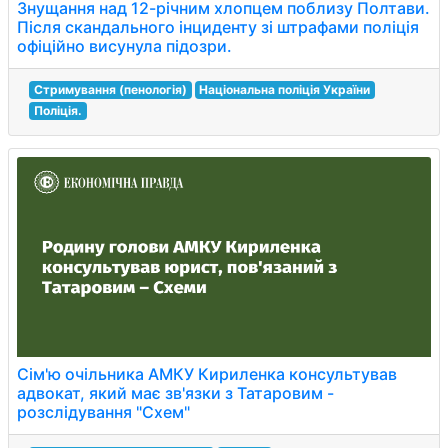
Знущання над 12-річним хлопцем поблизу Полтави.
Після скандального інциденту зі штрафами поліція
офіційно висунула підозри.
Стримування (пенологія)
Національна поліція України
Поліція.
Сім'ю очільника АМКУ Кириленка консультував
адвокат, який має зв'язки з Татаровим -
розслідування "Схем"