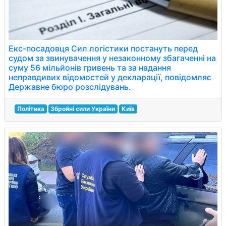
Екс-посадовця Сил логістики постануть перед
судом за звинувачення у незаконному збагаченні на
суму 56 мільйонів гривень та за надання
неправдивих відомостей у декларації, повідомляє
Державне бюро розслідувань.
Політика
Збройні сили України
Київ