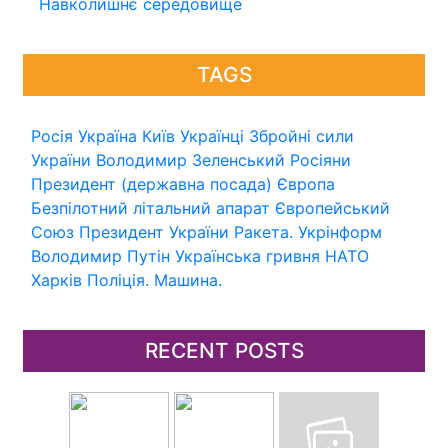
Навколишнє середовище
TAGS
Росія
Україна
Київ
Українці
Збройні сили
України
Володимир Зеленський
Росіяни
Президент (державна посада)
Європа
Безпілотний літальний апарат
Європейський
Союз
Президент України
Ракета.
Укрінформ
Володимир Путін
Українська гривня
НАТО
Харків
Поліція.
Машина.
RECENT POSTS