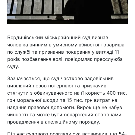
Бердичівський міськрайонний суд визнав
чоловіка винним в умисному вбивстві товариша
по службі та призначив покарання у вигляді 11
років позбавлення волі, повідомляє пресслужба
суду.
Зазначається, що суд частково задовільнив
цивільний позов потерпілої та призначив
стягнути з обвинуваченого на її користь 400 тис.
грн моральної шкоди та 15 тис. грн витрат на
надання правової допомоги. Вирок ще не набув
чинності та може бути оскаржений сторонами
провадження в апеляційному порядку.
Під час судового розгляду суд встановив, що 54-