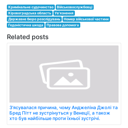
Кримінальне судочинство
Військовослужбовці
Кіровоградська область
Ув'язнення
Державне бюро розслідувань
Номер військової частини
Гедоністична шкода
Правова допомога
Related posts
З'ясувалася причина, чому Анджеліна Джолі та
Бред Пітт не зустрінуться у Венеції, а також
хто був найбільше проти їхньої зустрічі.