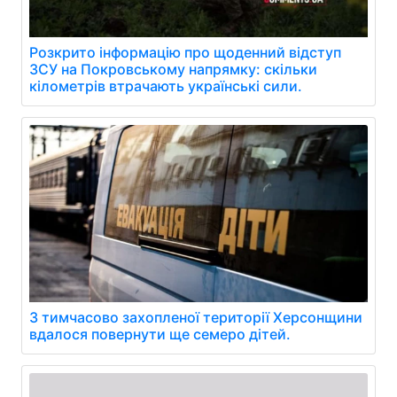
Розкрито інформацію про щоденний відступ
ЗСУ на Покровському напрямку: скільки
кілометрів втрачають українські сили.
З тимчасово захопленої території Херсонщини
вдалося повернути ще семеро дітей.