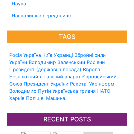
Наука
Навколишнє середовище
TAGS
Росія
Україна
Київ
Українці
Збройні сили
України
Володимир Зеленський
Росіяни
Президент (державна посада)
Європа
Безпілотний літальний апарат
Європейський
Союз
Президент України
Ракета.
Укрінформ
Володимир Путін
Українська гривня
НАТО
Харків
Поліція.
Машина.
RECENT POSTS