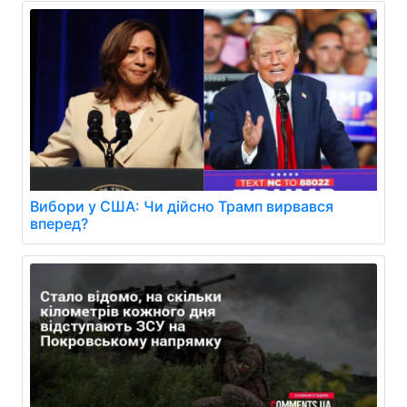
Вибори у США: Чи дійсно Трамп вирвався
вперед?