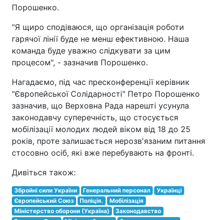
Порошенко.
"Я щиро сподіваюся, що організація роботи
гарячої лінії буде не менш ефективною. Наша
команда буде уважно слідкувати за цим
процесом", - зазначив Порошенко.
Нагадаємо, під час пресконференції керівник
"Європейської Солідарності" Петро Порошенко
зазначив, що Верховна Рада нарешті усунула
законодавчу суперечність, що стосується
мобілізації молодих людей віком від 18 до 25
років, проте залишається нерозв'язаним питання
стосовно осіб, які вже перебувають на фронті.
Дивіться також:
Збройні сили України
Генеральний персонал
Українці
Європейський Союз
Поліція.
Мобілізація
Міністерство оборони (Україна)
Законодавство