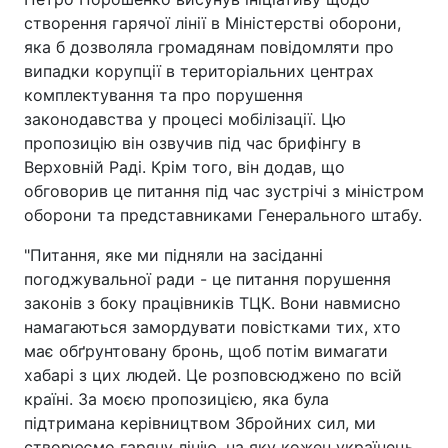
створення гарячої лінії в Міністерстві оборони,
яка б дозволяла громадянам повідомляти про
випадки корупції в територіальних центрах
комплектування та про порушення
законодавства у процесі мобілізації. Цю
пропозицію він озвучив під час брифінгу в
Верховній Раді. Крім того, він додав, що
обговорив це питання під час зустрічі з міністром
оборони та представниками Генерального штабу.
"Питання, яке ми підняли на засіданні
погоджувальної ради - це питання порушення
законів з боку працівників ТЦК. Вони навмисно
намагаються замордувати повістками тих, хто
має обґрунтовану бронь, щоб потім вимагати
хабарі з цих людей. Це розповсюджено по всій
країні. За моєю пропозицією, яка була
підтримана керівництвом Збройних сил, ми
створюємо гарячу лінію, на яку кожен українець