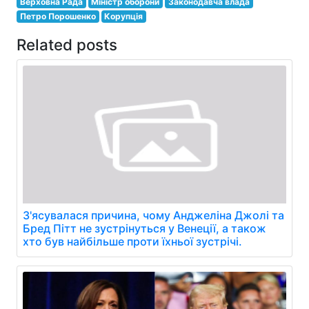
Верховна Рада
Міністр оборони
Законодавча влада
Петро Порошенко
Корупція
Related posts
З'ясувалася причина, чому Анджеліна Джолі та
Бред Пітт не зустрінуться у Венеції, а також
хто був найбільше проти їхньої зустрічі.