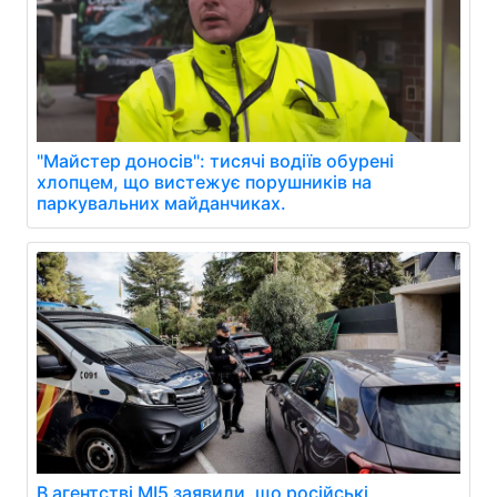
"Майстер доносів": тисячі водіїв обурені
хлопцем, що вистежує порушників на
паркувальних майданчиках.
В агентстві МІ5 заявили, що російські