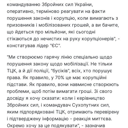
командуванню Збройних сил України,
оперативно, терміново реагувати на факти
порушення законів і корупцію, коли вимагають з
призовників і мобілізованих грошей, а ви бачите,
що йдеться про мільйони, які сьогодні
стікаються до нечистих на руку корупціонерів", -
констатував лідер "ЄС".
"Ми створюємо гарячу лінію спеціально щодо
порушення закону щодо мобілізації. Не тільки
ТЦК, а й дії поліції, "бусіків", всіх, хто порушує
права. Як правило, у 70% це має корупційні
підстави. Як правило, вони навмисне створюють
проблеми, щоб потім вимагати гроші. Зі свого
досвіду я хочу сказати: коли і керівництво
Збройних сил, і командувач Сухопутних сил,
яким підпорядковані ТЦК, отримають перевірену
і підтверджену інформацію - реакція миттєва.
Окремо хочу за це подякувати", - зазначив