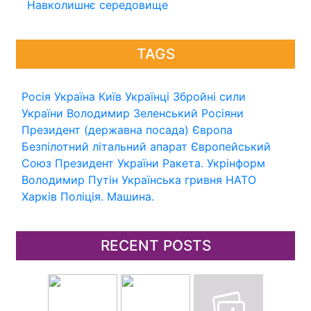
Навколишнє середовище
TAGS
Росія
Україна
Київ
Українці
Збройні сили
України
Володимир Зеленський
Росіяни
Президент (державна посада)
Європа
Безпілотний літальний апарат
Європейський
Союз
Президент України
Ракета.
Укрінформ
Володимир Путін
Українська гривня
НАТО
Харків
Поліція.
Машина.
RECENT POSTS