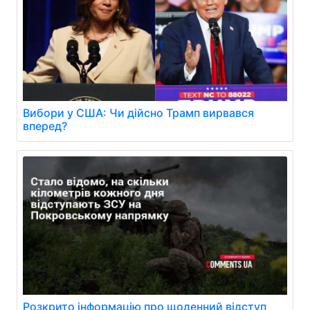
Вибори у США: Чи дійсно Трамп вирвався
вперед?
Розкрито інформацію про щоденний відступ