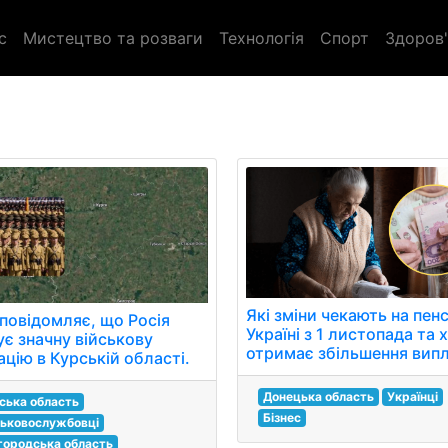
с
Мистецтво та розваги
Технологія
Спорт
Здоров'
Які зміни чекають на пенс
повідомляє, що Росія
Україні з 1 листопада та 
ує значну військову
отримає збільшення вип
цію в Курській області.
Донецька область
Українці
ська область
Бізнес
ськовослужбовці
городська область