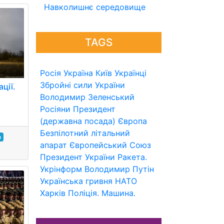
Навколишнє середовище
TAGS
Росія
Україна
Київ
Українці
Збройні сили України
ції.
Володимир Зеленський
Росіяни
Президент
(державна посада)
Європа
Безпілотний літальний
а
апарат
Європейський Союз
Президент України
Ракета.
Укрінформ
Володимир Путін
Українська гривня
НАТО
Харків
Поліція.
Машина.