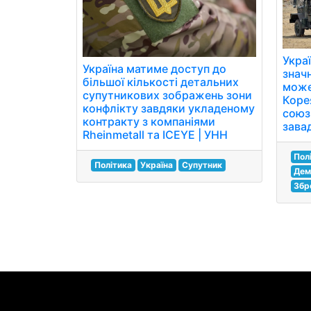
Укра
Україна матиме доступ до
знач
більшої кількості детальних
може
супутникових зображень зони
Корея
конфлікту завдяки укладеному
союзн
контракту з компаніями
завад
Rheinmetall та ICEYE | УНН
Пол
Політика
Україна
Супутник
Дем
Збр