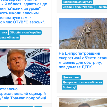
Головнокомандувач
ькій області вдаються до
Збройні сили України
Росіян
ки "м'ясних штурмів" і
ають шкоди власним
леним пунктам, -
домляє ОТУВ "Сіверськ".
ітика
Збройні сили України
ська область
На Дніпропетровщині
енергетичні об'єкти стал
мішенню для обстрілу,
повідомляє ДТЕК.
Цензор.нет
Дніпропетровська область
Бойові дії
ставлено
ереконливіший сценарій
" від Трампа: подробиці.