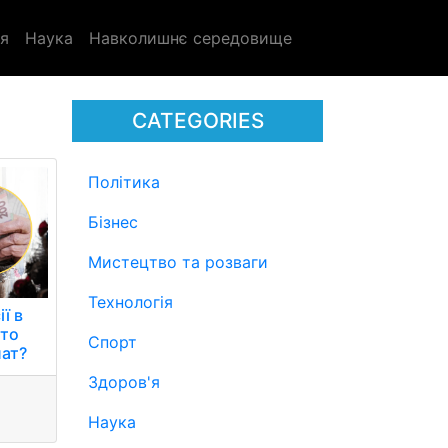
я
Наука
Навколишнє середовище
CATEGORIES
Політика
Бізнес
Мистецтво та розваги
Технологія
ії в
хто
Спорт
лат?
Здоров'я
Наука