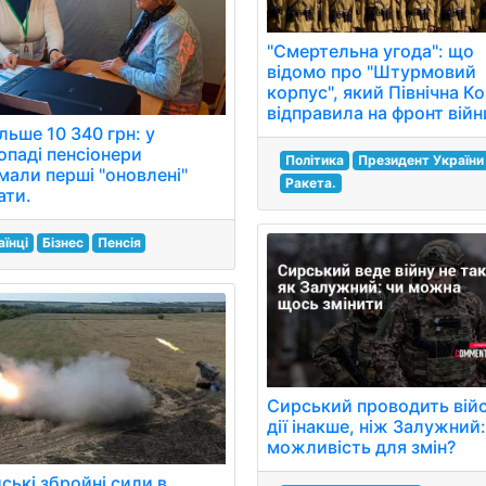
"Смертельна угода": що
відомо про "Штурмовий
корпус", який Північна К
відправила на фронт війн
льше 10 340 грн: у
опаді пенсіонери
Політика
Президент України
мали перші "оновлені"
Ракета.
ати.
аїнці
Бізнес
Пенсія
Сирський проводить війс
дії інакше, ніж Залужний:
можливість для змін?
ські збройні сили в