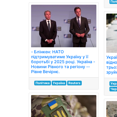
Пол
- Блінкен: НАТО
підтримуватиме Україну у її
Укра
боротьбі у 2025 році. Україна -
відн
Новини Рівного та регіону --
трьох
Рівне Вечірнє.
зруйн
Політика
Україна
Reuters
Укр
Чер