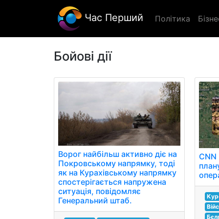
Час Перший
Політика
Бізне
Бойові дії
Ворог найбільш активно діє на
CNN 
Покровському напрямку, тоді
план
як на Курахівському напрямку
опера
спостерігається напружена
ситуація, повідомляє
Кур
Генеральний штаб.
Вій
Бєл