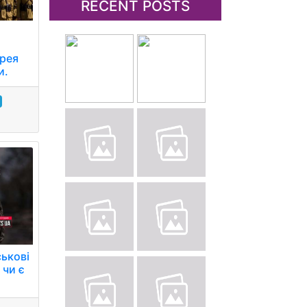
RECENT POSTS
орея
и.
ькові
 чи є