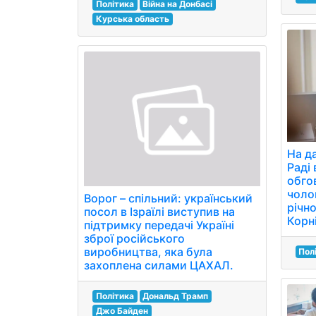
Політика
Війна на Донбасі
Курська область
На д
Раді
обго
чолов
Ворог – спільний: український
річно
посол в Ізраїлі виступив на
Корн
підтримку передачі Україні
зброї російського
виробництва, яка була
Пол
захоплена силами ЦАХАЛ.
Політика
Дональд Трамп
Джо Байден