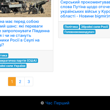
Сирський прокоментува
слова Путіна щодо оточ
українських військ у Кур
області - Новини bigmir)
їна має перед собою
ний шанс: які переваги
Політика
Збройні сили Росії
 запропонувати Південна
Головнокомандувач
 і чи не стануть
ики Росії в Сеулі на
і?
ітика
ократична партія (США)
ойні сили України
1
2
3
©
Час Перший