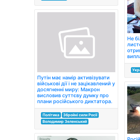
Не бі
лист
отри
випл
Укр
Путін має намір активізувати
військові дії і не зацікавлений у
досягненні миру: Макрон
висловив суттєву думку про
плани російського диктатора.
Політика
Збройні сили Росії
Володимир Зеленський
Росій