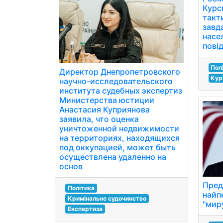
Курс
такти
завд
насе
пові
Пол
Директор Днепропетровского
Кур
научно-исследовательского
института судебных экспертиз
Министерства юстиции
Анастасия Куприянова
заявила, что оценка
уничтоженной недвижимости
на территориях, находящихся
под оккупацией, может быть
осуществлена удаленно на
основ
Пред
Політика
найп
Кримінальне судочинство
"миру
Експертиза