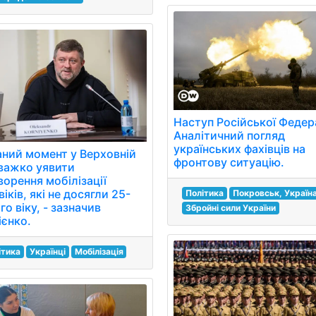
Наступ Російської Федера
Аналітичний погляд
українських фахівців на
аний момент у Верховній
фронтову ситуацію.
 важко уявити
ворення мобілізації
іків, які не досягли 25-
Політика
Покровськ, Україн
го віку, - зазначив
Збройні сили України
ієнко.
ітика
Українці
Мобілізація