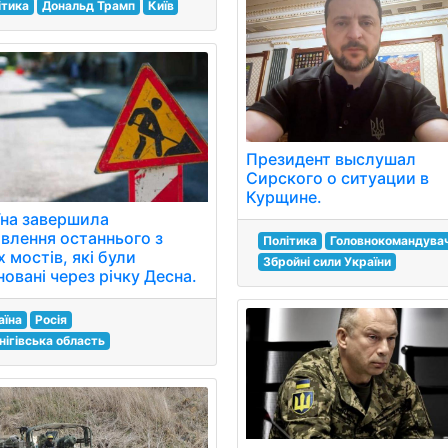
ітика
Дональд Трамп
Київ
Президент выслушал
Сирского о ситуации в
Курщине.
їна завершила
овлення останнього з
Політика
Головнокомандува
 мостів, які були
Збройні сили України
овані через річку Десна.
аїна
Росія
нігівська область