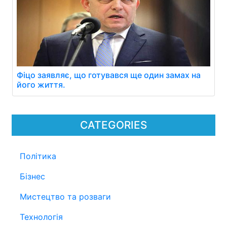
Фіцо заявляє, що готувався ще один замах на
його життя.
CATEGORIES
Політика
Бізнес
Мистецтво та розваги
Технологія