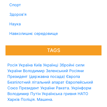
Спорт
Здоров'я
Наука
Навколишнє середовище
TAGS
Росія
Україна
Київ
Українці
Збройні сили
України
Володимир Зеленський
Росіяни
Президент (державна посада)
Європа
Безпілотний літальний апарат
Європейський
Союз
Президент України
Ракета.
Укрінформ
Володимир Путін
Українська гривня
НАТО
Харків
Поліція.
Машина.