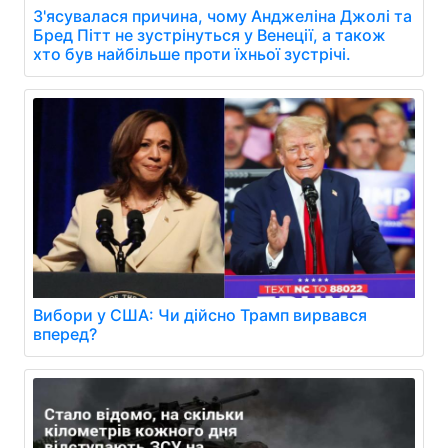
З'ясувалася причина, чому Анджеліна Джолі та
Бред Пітт не зустрінуться у Венеції, а також
хто був найбільше проти їхньої зустрічі.
Вибори у США: Чи дійсно Трамп вирвався
вперед?