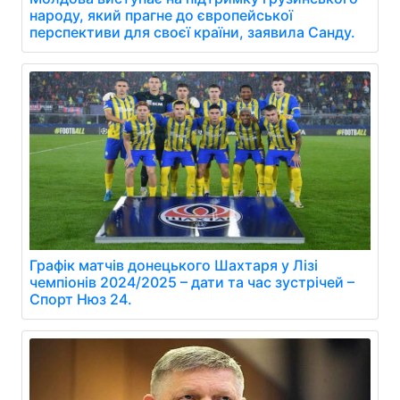
народу, який прагне до європейської
перспективи для своєї країни, заявила Санду.
Графік матчів донецького Шахтаря у Лізі
чемпіонів 2024/2025 – дати та час зустрічей –
Спорт Нюз 24.