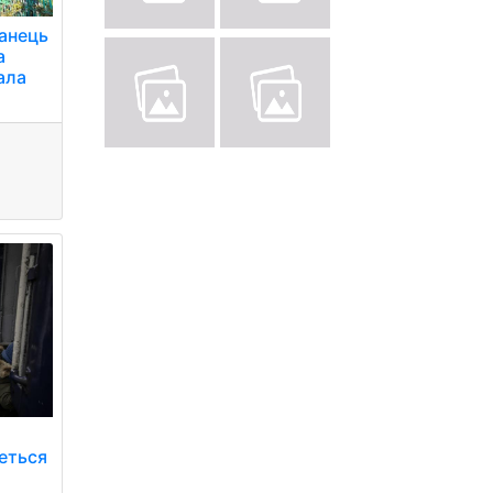
анець
а
ала
еться