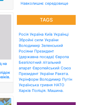
Навколишнє середовище
TAGS
Росія
Україна
Київ
Українці
Збройні сили України
Володимир Зеленський
Росіяни
Президент
(державна посада)
Європа
Безпілотний літальний
д на
апарат
Європейський Союз
слідок
Президент України
Ракета.
віків.
Укрінформ
Володимир Путін
Українська гривня
НАТО
Харків
Поліція.
Машина.