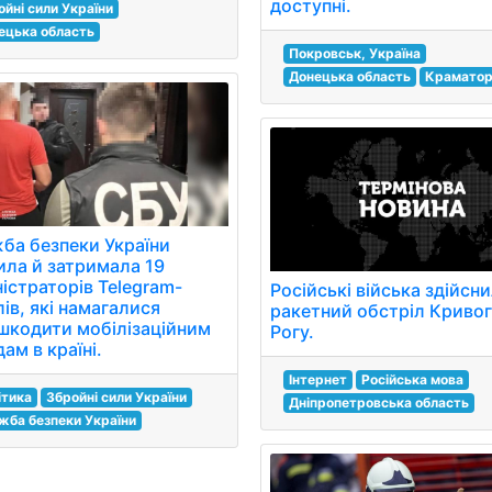
доступні.
ойні сили України
ецька область
Покровськ, Україна
Донецька область
Краматор
ба безпеки України
ила й затримала 19
ністраторів Telegram-
Російські війська здійсн
ів, які намагалися
ракетний обстріл Криво
шкодити мобілізаційним
Рогу.
ам в країні.
Інтернет
Російська мова
ітика
Збройні сили України
Дніпропетровська область
жба безпеки України