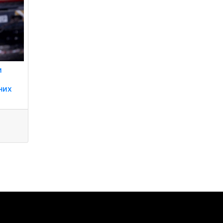
и
них