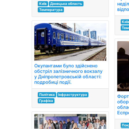
неді
Київ
Донецька область
відп
Температура
Киї
Тем
Окупантами було здійснено
обстріл залізничного вокзалу
у Дніпропетровській області:
подробиці події.
Політика
Інфраструктура
Форт
Графіка
обор
облас
Еспр
Пок