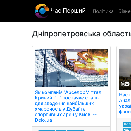
Час Перший
Політика
Бізне
Дніпропетровська област
Як компанія "АрселорМіттал
Наст
Кривий Ріг" постачає сталь
Анал
для зведення найбільших
украї
хмарочосів у Дубаї та
фрон
спортивних арен у Києві --
Delo.ua
Пол
Збр