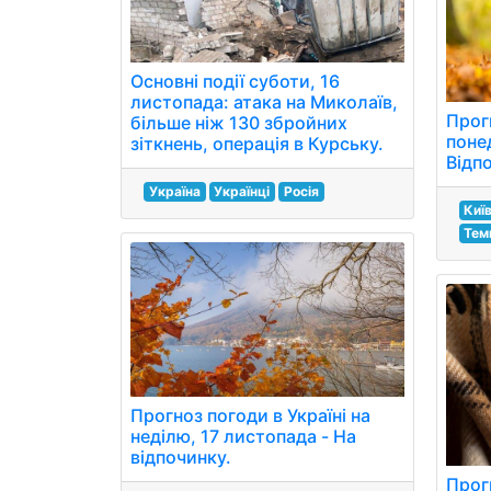
Основні події суботи, 16
листопада: атака на Миколаїв,
Прогн
більше ніж 130 збройних
поне
зіткнень, операція в Курську.
Відпо
Україна
Українці
Росія
Киї
Тем
Прогноз погоди в Україні на
неділю, 17 листопада - На
відпочинку.
Прогн