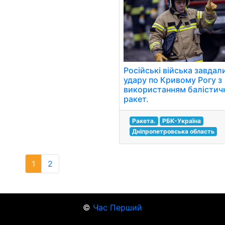
Російські війська завдал
удару по Кривому Рогу з
використанням балістич
ракет.
Ракета.
РБК-Україна
Дніпропетровська область
1
2
©
Час Перший