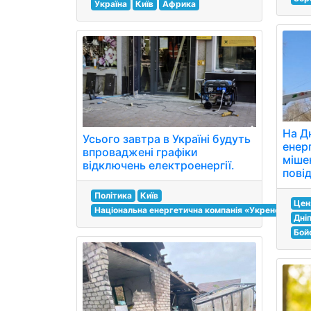
Україна
Київ
Африка
На Д
Усього завтра в Україні будуть
енер
впроваджені графіки
міше
відключень електроенергії.
пові
Політика
Київ
Цен
Національна енергетична компанія «Укренерго»
Дні
Бойо