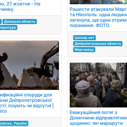
лю, 27 жовтня - На
очинку.
Рашисти атакували Марг
та Нікополь: одна людин
загинула, ще одна отрим
в
Донецька область
поранення. ФОТО.
пература
Цензор.нет
Дніпропетровська область
Марганець
ифікаційні споруди для
они Дніпропетровської
ті: існують чи відсутні |
есо
Евакуаційний потяг з
Донеччини відправлятим
щоденно: які маршрути
ровськ, Україна