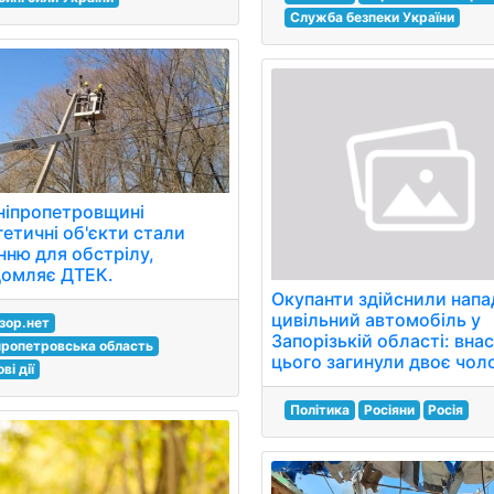
Служба безпеки України
ніпропетровщині
гетичні об'єкти стали
нню для обстрілу,
домляє ДТЕК.
Окупанти здійснили напа
цивільний автомобіль у
зор.нет
Запорізькій області: вна
пропетровська область
цього загинули двоє чоло
ві дії
Політика
Росіяни
Росія