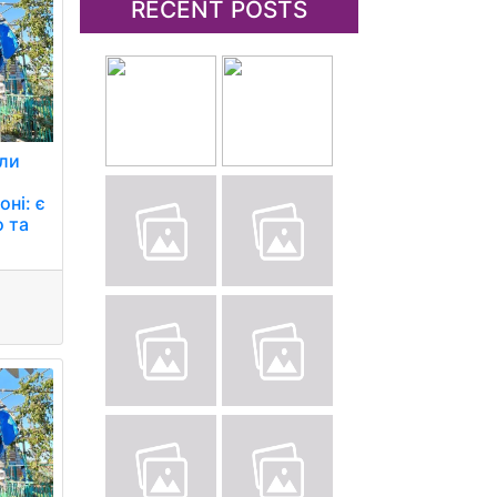
RECENT POSTS
али
ні: є
о та