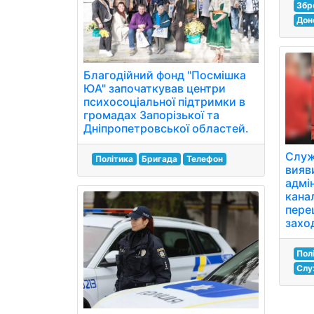
Збр
Дон
Благодійний фонд "Посмішка
ЮА" започаткував центри
психосоціальної підтримки в
громадах Запорізької та
Дніпропетровської областей.
Служ
Політика
Бригада
Телефон
вияв
адмі
канал
пере
заход
Пол
Слу