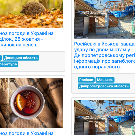
оз погоди в Україні на
ділок, 28 жовтня -
Російські військові завд
чинок на пенсії.
удару по двом містам у
Дніпропетровському регіо
в
Донецька область
інформація про загиблог
пература
одного пораненого.
Росіяни
Машина.
Дніпропетровська область
оз погоди в Україні на