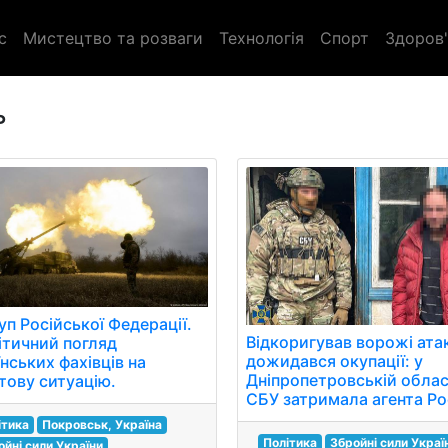
с
Мистецтво та розваги
Технологія
Спорт
Здоров'
ь
уп Російської Федерації.
Відкоригував ворожі ата
ітичний погляд
дожидався окупації: у
нських фахівців на
Дніпропетровській облас
тову ситуацію.
СБУ затримала агента Рос
ітика
Покровськ, Україна
Політика
Збройні сили Украї
ойні сили України