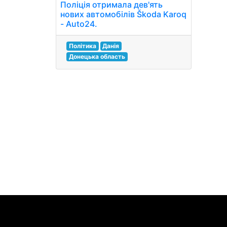
Поліція отримала дев'ять
нових автомобілів Škoda Karoq
- Auto24.
Політика
Данія
Донецька область