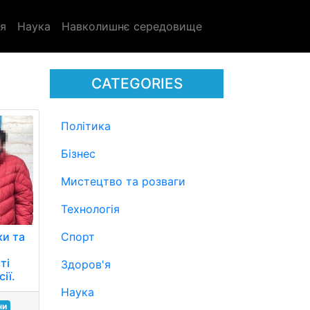
я
Наука
Навколишнє середовище
CATEGORIES
Політика
Бізнес
Мистецтво та розваги
Технологія
Спорт
ки та
ті
Здоров'я
ії.
Наука
ни