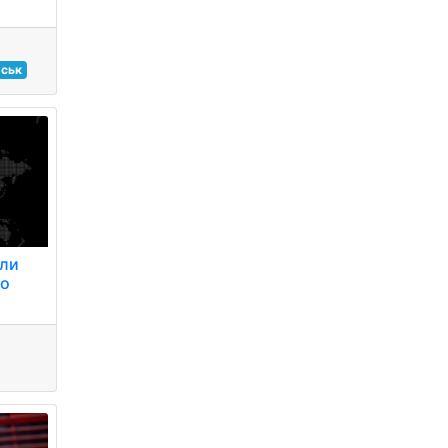
ськ
или
го