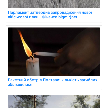
Парламент затвердив запровадження нової
військової гілки - Фінанси bigmir)net
Ракетний обстріл Полтави: кількість загиблих
збільшилася