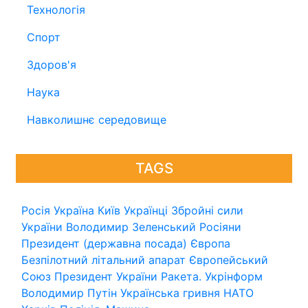
Технологія
Спорт
Здоров'я
Наука
Навколишнє середовище
TAGS
Росія
Україна
Київ
Українці
Збройні сили
України
Володимир Зеленський
Росіяни
Президент (державна посада)
Європа
Безпілотний літальний апарат
Європейський
Союз
Президент України
Ракета.
Укрінформ
Володимир Путін
Українська гривня
НАТО