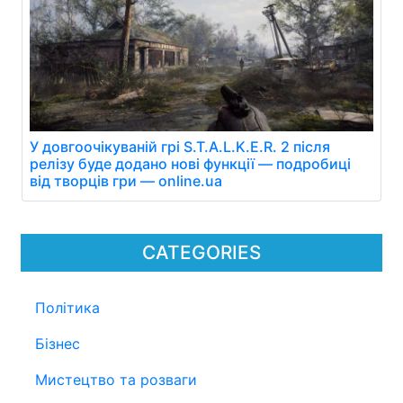
У довгоочікуваній грі S.T.A.L.K.E.R. 2 після
релізу буде додано нові функції — подробиці
від творців гри — online.ua
CATEGORIES
Політика
Бізнес
Мистецтво та розваги