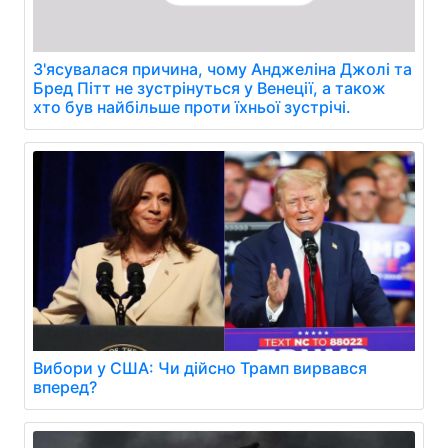
З'ясувалася причина, чому Анджеліна Джолі та
Бред Пітт не зустрінуться у Венеції, а також
хто був найбільше проти їхньої зустрічі.
Вибори у США: Чи дійсно Трамп вирвався
вперед?