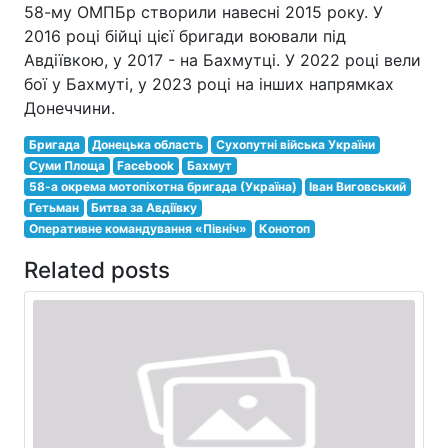
58-му ОМПБр створили навесні 2015 року. У
2016 році бійці цієї бригади воювали під
Авдіївкою, у 2017 - на Бахмутці. У 2022 році вели
бої у Бахмуті, у 2023 році на інших напрямках
Донеччини.
Бригада
Донецька область
Сухопутні війська України
Суми Площа
Facebook
Бахмут
58-а окрема мотопіхотна бригада (Україна)
Іван Виговський
Гетьман
Битва за Авдіївку
Оперативне командування «Північ»
Конотоп
Related posts