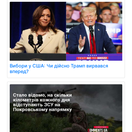
Вибори у США: Чи дійсно Трамп вирвався
вперед?