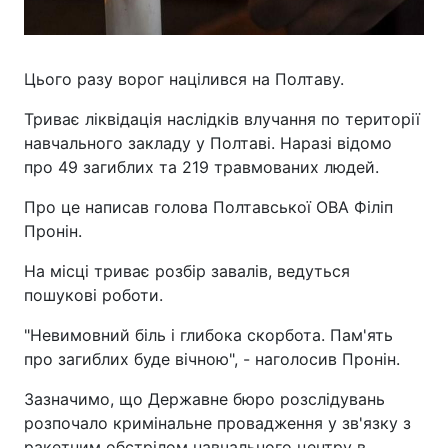
Цього разу ворог націлився на Полтаву.
Триває ліквідація наслідків влучання по території
навчального закладу у Полтаві. Наразі відомо
про 49 загиблих та 219 травмованих людей.
Про це написав голова Полтавської ОВА Філіп
Пронін.
На місці триває розбір завалів, ведуться
пошукові роботи.
"Невимовний біль і глибока скорбота. Пам'ять
про загиблих буде вічною", - наголосив Пронін.
Зазначимо, що Державне бюро розслідувань
розпочало кримінальне провадження у зв'язку з
ракетним обстрілом навчального центру в