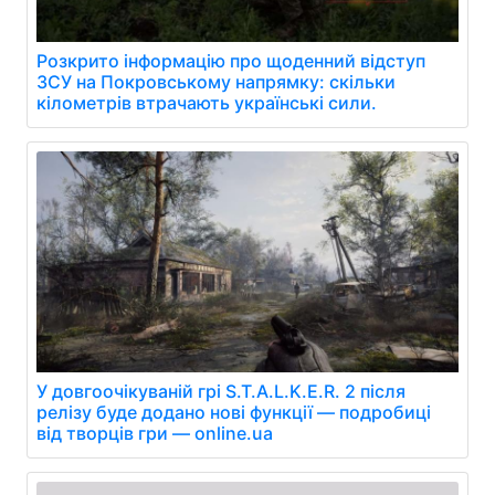
Розкрито інформацію про щоденний відступ
ЗСУ на Покровському напрямку: скільки
кілометрів втрачають українські сили.
У довгоочікуваній грі S.T.A.L.K.E.R. 2 після
релізу буде додано нові функції — подробиці
від творців гри — online.ua