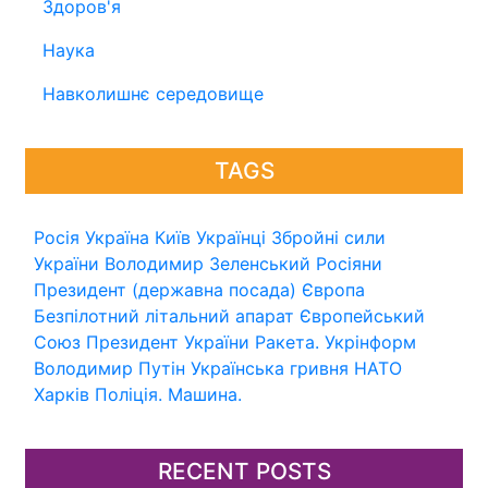
Здоров'я
Наука
Навколишнє середовище
TAGS
Росія
Україна
Київ
Українці
Збройні сили
України
Володимир Зеленський
Росіяни
Президент (державна посада)
Європа
Безпілотний літальний апарат
Європейський
Союз
Президент України
Ракета.
Укрінформ
Володимир Путін
Українська гривня
НАТО
Харків
Поліція.
Машина.
RECENT POSTS