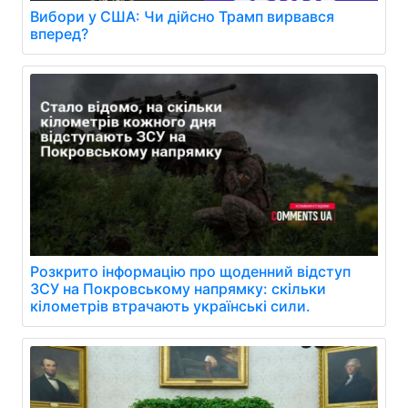
Вибори у США: Чи дійсно Трамп вирвався
вперед?
Розкрито інформацію про щоденний відступ
ЗСУ на Покровському напрямку: скільки
кілометрів втрачають українські сили.