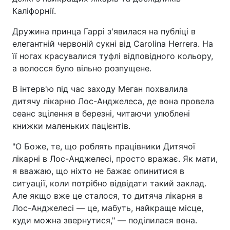
Каліфорнії.
Дружина принца Гаррі з'явилася на публіці в
елегантній червоній сукні від Carolina Herrera. На
її ногах красувалися туфлі відповідного кольору,
а волосся було вільно розпущене.
В інтерв'ю під час заходу Меган похвалила
дитячу лікарню Лос-Анджелеса, де вона провела
сеанс зцілення в березні, читаючи улюблені
книжки маленьких пацієнтів.
"О Боже, те, що роблять працівники Дитячої
лікарні в Лос-Анджелесі, просто вражає. Як мати,
я вважаю, що ніхто не бажає опинитися в
ситуації, коли потрібно відвідати такий заклад.
Але якщо вже це сталося, то дитяча лікарня в
Лос-Анджелесі — це, мабуть, найкраще місце,
куди можна звернутися," — поділилася вона.