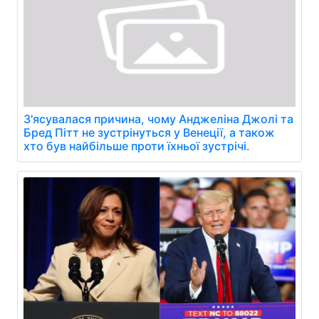
З'ясувалася причина, чому Анджеліна Джолі та
Бред Пітт не зустрінуться у Венеції, а також
хто був найбільше проти їхньої зустрічі.