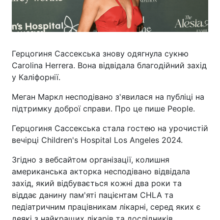
Герцогиня Сассекська знову одягнула сукню
Carolina Herrera. Вона відвідала благодійний захід
у Каліфорнії.
Меган Маркл несподівано з'явилася на публіці на
підтримку доброї справи. Про це пише People.
Герцогиня Сассекська стала гостею на урочистій
вечірці Children's Hospital Los Angeles 2024.
Згідно з вебсайтом організації, колишня
американська акторка несподівано відвідала
захід, який відбувається кожні два роки та
віддає данину пам'яті пацієнтам CHLA та
педіатричним працівникам лікарні, серед яких є
деякі з найкращих лікарів та дослідників