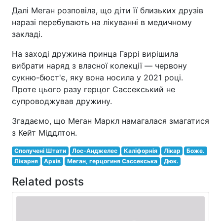
Далі Меган розповіла, що діти її близьких друзів
наразі перебувають на лікуванні в медичному
закладі.
На заході дружина принца Гаррі вирішила
вибрати наряд з власної колекції — червону
сукню-бюст'є, яку вона носила у 2021 році.
Проте цього разу герцог Сассекський не
супроводжував дружину.
Згадаємо, що Меган Маркл намагалася змагатися
з Кейт Міддлтон.
Сполучені Штати
Лос-Анджелес
Каліфорнія
Лікар
Боже.
Лікарня
Архів
Меган, герцогиня Сассекська
Дюк.
Related posts