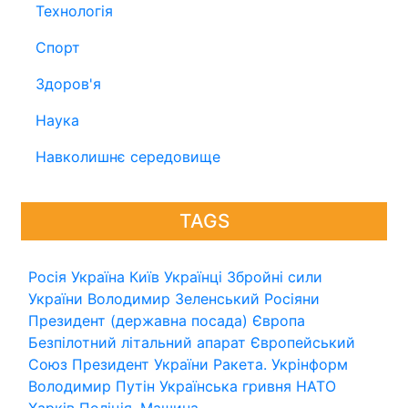
Технологія
Спорт
Здоров'я
Наука
Навколишнє середовище
TAGS
Росія
Україна
Київ
Українці
Збройні сили
України
Володимир Зеленський
Росіяни
Президент (державна посада)
Європа
Безпілотний літальний апарат
Європейський
Союз
Президент України
Ракета.
Укрінформ
Володимир Путін
Українська гривня
НАТО