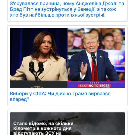
З'ясувалася причина, чому Анджеліна Джолі та
Бред Пітт не зустрінуться у Венеції, а також
хто був найбільше проти їхньої зустрічі.
Вибори у США: Чи дійсно Трамп вирвався
вперед?