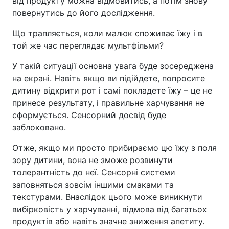
від продукту можна відмовитись, а потім знову
повернутись до його дослідження.
Що трапляється, коли малюк споживає їжу і в
той же час переглядає мультфільми?
У такій ситуації основна увага буде зосереджена
на екрані. Навіть якщо ви підійдете, попросите
дитину відкрити рот і самі покладете їжу – це не
принесе результату, і правильне харчування не
сформується. Сенсорний досвід буде
заблоковано.
Отже, якщо ми просто прибираємо цю їжу з поля
зору дитини, вона не зможе розвинути
толерантність до неї. Сенсорні системи
заповняться зовсім іншими смаками та
текстурами. Внаслідок цього може виникнути
вибірковість у харчуванні, відмова від багатьох
продуктів або навіть значне зниження апетиту.