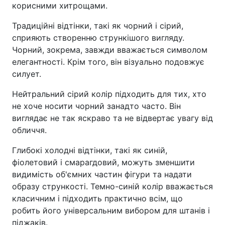
корисними хитрощами.
Традиційні відтінки, такі як чорний і сірий,
сприяють створенню стрункішого вигляду.
Чорний, зокрема, завжди вважається символом
елегантності. Крім того, він візуально подовжує
силует.
Нейтральний сірий колір підходить для тих, хто
не хоче носити чорний занадто часто. Він
виглядає не так яскраво та не відвертає увагу від
обличчя.
Глибокі холодні відтінки, такі як синій,
фіолетовий і смарагдовий, можуть зменшити
видимість об'ємних частин фігури та надати
образу стрункості. Темно-синій колір вважається
класичним і підходить практично всім, що
робить його універсальним вибором для штанів і
піджаків.