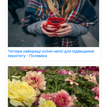
Чотири найкращі осінні напої для підвищення
імунітету - Полеміка