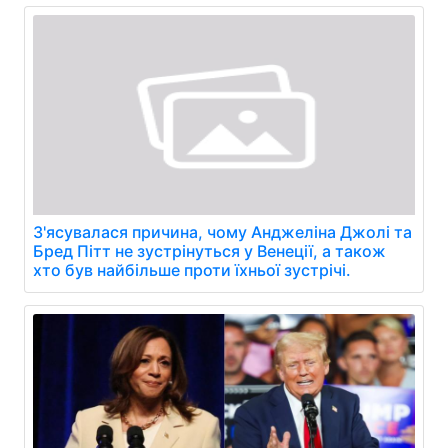
З'ясувалася причина, чому Анджеліна Джолі та
Бред Пітт не зустрінуться у Венеції, а також
хто був найбільше проти їхньої зустрічі.