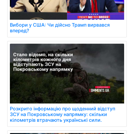
Вибори у США: Чи дійсно Трамп вирвався
вперед?
Розкрито інформацію про щоденний відступ
ЗСУ на Покровському напрямку: скільки
кілометрів втрачають українські сили.