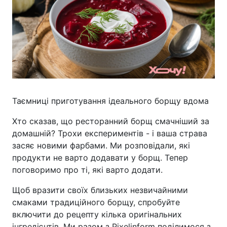
Таємниці приготування ідеального борщу вдома
Хто сказав, що ресторанний борщ смачніший за
домашній? Трохи експериментів - і ваша страва
засяє новими фарбами. Ми розповідали, які
продукти не варто додавати у борщ. Тепер
поговоримо про ті, які варто додати.
Щоб вразити своїх близьких незвичайними
смаками традиційного борщу, спробуйте
включити до рецепту кілька оригінальних
інгредієнтів. Ми разом з Pixelinform поділимося з