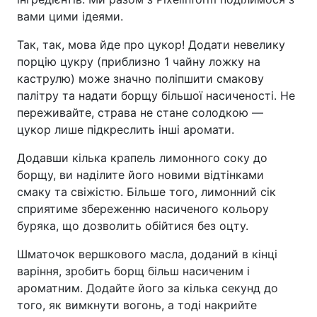
вами цими ідеями.
Так, так, мова йде про цукор! Додати невелику
порцію цукру (приблизно 1 чайну ложку на
каструлю) може значно поліпшити смакову
палітру та надати борщу більшої насиченості. Не
переживайте, страва не стане солодкою —
цукор лише підкреслить інші аромати.
Додавши кілька крапель лимонного соку до
борщу, ви наділите його новими відтінками
смаку та свіжістю. Більше того, лимонний сік
сприятиме збереженню насиченого кольору
буряка, що дозволить обійтися без оцту.
Шматочок вершкового масла, доданий в кінці
варіння, зробить борщ більш насиченим і
ароматним. Додайте його за кілька секунд до
того, як вимкнути вогонь, а тоді накрийте