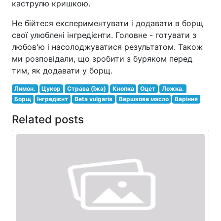
каструлю кришкою.
Не бійтеся експериментувати і додавати в борщ
свої улюблені інгредієнти. Головне - готувати з
любов'ю і насолоджуватися результатом. Також
ми розповідали, що зробити з буряком перед
тим, як додавати у борщ.
Лимон.
Цукор
Страва (їжа)
Кнопка
Оцет
Ложка.
Борщ
Інгредієнт
Beta vulgaris
Вершкове масло
Варіння
Related posts