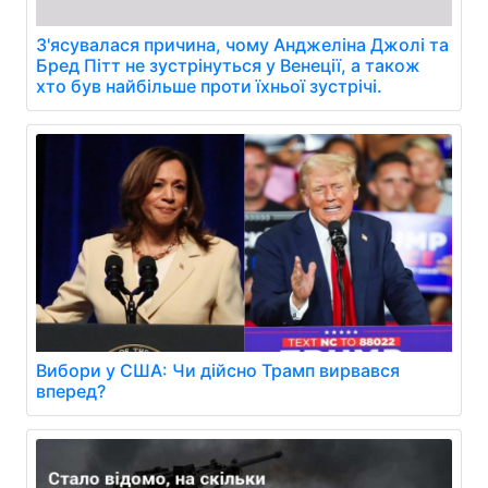
З'ясувалася причина, чому Анджеліна Джолі та
Бред Пітт не зустрінуться у Венеції, а також
хто був найбільше проти їхньої зустрічі.
Вибори у США: Чи дійсно Трамп вирвався
вперед?