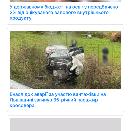
У державному бюджеті на освіту передбачено
2% від очікуваного валового внутрішнього
продукту.
Внаслідок аварії за участю вантажівки на
Львівщині загинув 35-річний пасажир
кросовера.