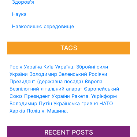
Здоров'я
Наука
Навколишнє середовище
TAGS
Росія
Україна
Київ
Українці
Збройні сили
України
Володимир Зеленський
Росіяни
Президент (державна посада)
Європа
Безпілотний літальний апарат
Європейський
Союз
Президент України
Ракета.
Укрінформ
Володимир Путін
Українська гривня
НАТО
Харків
Поліція.
Машина.
RECENT POSTS