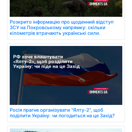
Розкрито інформацію про щоденний відступ
ЗСУ на Покровському напрямку: скільки
кілометрів втрачають українські сили.
Росія прагне організувати "Ялту-2", щоб
поділити Україну: чи погодиться на це Захід?