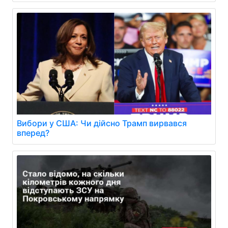
Вибори у США: Чи дійсно Трамп вирвався
вперед?