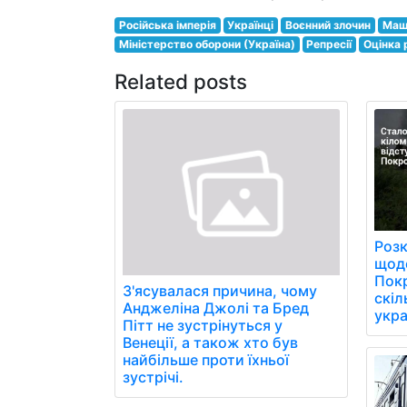
Російська імперія
Українці
Воєнний злочин
Маш
Міністерство оборони (Україна)
Репресії
Оцінка 
Related posts
Розк
щоде
Пок
З'ясувалася причина, чому
скіл
Анджеліна Джолі та Бред
укра
Пітт не зустрінуться у
Венеції, а також хто був
найбільше проти їхньої
зустрічі.