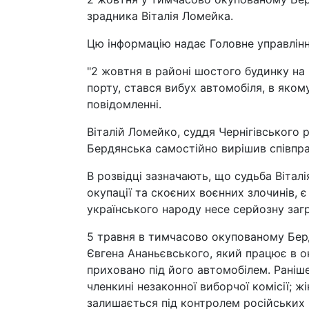
зрадника Віталія Ломейка.
Цю інформацію надає Головне управлінн
"2 жовтня в районі шостого будинку на 
порту, стався вибух автомобіля, в яком
повідомленні.
Віталій Ломейко, суддя Чернігівського р
Бердянська самостійно вирішив співпр
В розвідці зазначають, що судьба Вітал
окупації та скоєних воєнних злочинів, 
українського народу несе серйозну загр
5 травня в тимчасово окупованому Бер
Євгена Ананьєвського, який працює в ок
приховано під його автомобілем. Раніше
членкині незаконної виборчої комісії; 
залишається під контролем російських 