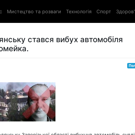
с
Мистецтво та розваги
Технологія
Спорт
Здоров'
янську стався вибух автомобіля
Ломейка.
Пол
янську Запорізької області вибухнув автомобіль судді