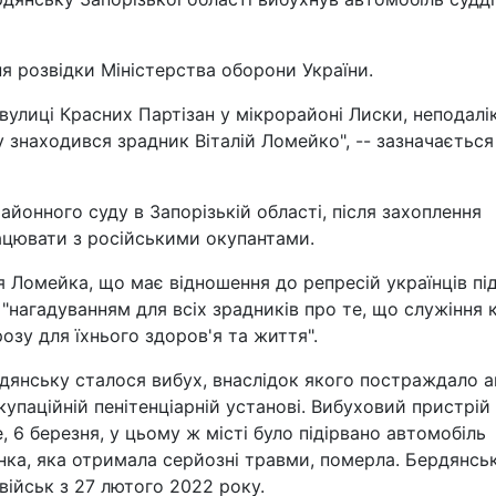
я розвідки Міністерства оборони України.
вулиці Красних Партізан у мікрорайоні Лиски, неподалік
у знаходився зрадник Віталій Ломейко", -- зазначається
айонного суду в Запорізькій області, після захоплення
ацювати з російськими окупантами.
ія Ломейка, що має відношення до репресій українців пі
є "нагадуванням для всіх зрадників про те, що служіння 
озу для їхнього здоров'я та життя".
дянську сталося вибух, внаслідок якого постраждало а
упаційній пенітенціарній установі. Вибуховий пристрій
, 6 березня, у цьому ж місті було підірвано автомобіль
жінка, яка отримала серйозні травми, померла. Бердянсь
військ з 27 лютого 2022 року.