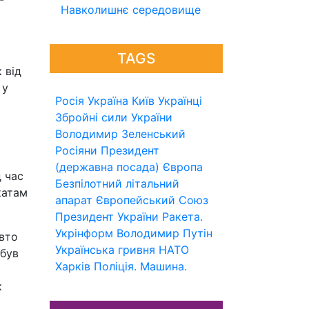
Навколишнє середовище
TAGS
 від
 у
Росія
Україна
Київ
Українці
Збройні сили України
Володимир Зеленський
Росіяни
Президент
(державна посада)
Європа
д час
Безпілотний літальний
катам
апарат
Європейський Союз
Президент України
Ракета.
Укрінформ
Володимир Путін
вто
Українська гривня
НАТО
 був
Харків
Поліція.
Машина.
к