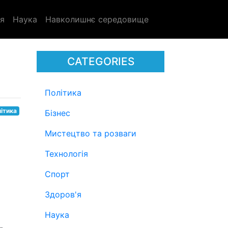
я
Наука
Навколишнє середовище
CATEGORIES
Політика
ітика
Бізнес
Мистецтво та розваги
Технологія
Спорт
Здоров'я
Наука
-