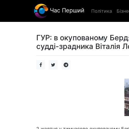
Час Перший
Політика
Бізне
ГУР: в окупованому Берд
судді-зрадника Віталія 
2 жовтня у тимчасово окупованому Берд