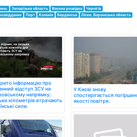
ина.
Запорізька область
Воєнна розвідка
Чернігів
розвідданих
Порт
Колонія
Бердянськ
Ліски, Воронезька область
рито інформацію про
нний відступ ЗСУ на
У Києві знову
ровському напрямку:
спостерігається погіршен
ьки кілометрів втрачають
якості повітря.
їнські сили.