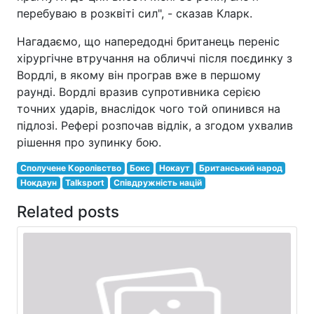
перебуваю в розквіті сил", - сказав Кларк.
Нагадаємо, що напередодні британець переніс
хірургічне втручання на обличчі після поєдинку з
Вордлі, в якому він програв вже в першому
раунді. Вордлі вразив супротивника серією
точних ударів, внаслідок чого той опинився на
підлозі. Рефері розпочав відлік, а згодом ухвалив
рішення про зупинку бою.
Сполучене Королівство
Бокс
Нокаут
Британський народ
Нокдаун
Talksport
Співдружність націй
Related posts