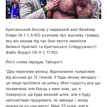
Британський боксер у надважкій вазі Фрейзер
Кларк (8-1-1, 6 КО) розповів про жахливу травму,
яку він зазнав під час бою проти чемпіона
Великої Британії та Британської Співдружності
Фабіо Вордлі (18-0-1, 17 КО).
Його слова передає Talksport.
"Два переломи вилиці. Відновлення триватиме
від восьми до 12 тижнів. У будь-якому випадку -
це лише проблиск на шляху. Моя гордість все ще
понівечена, але боєць у мені знає, що я
повернуся. Це буде важкий шлях, але я буду
наполегливо працювати, як завжди, і знову
прагнути до цих висот. Мені 33 роки, але я