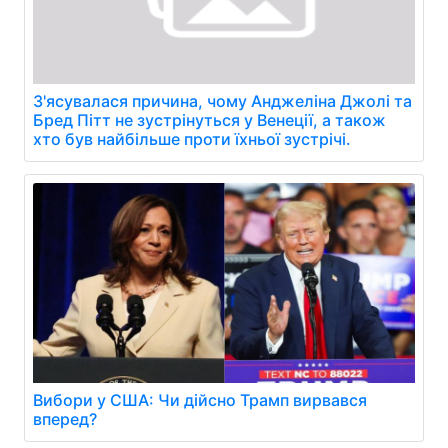
З'ясувалася причина, чому Анджеліна Джолі та
Бред Пітт не зустрінуться у Венеції, а також
хто був найбільше проти їхньої зустрічі.
Вибори у США: Чи дійсно Трамп вирвався
вперед?