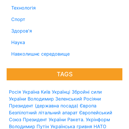
Технологія
Спорт
Здоров'я
Наука
Навколишнє середовище
TAGS
Росія
Україна
Київ
Українці
Збройні сили
України
Володимир Зеленський
Росіяни
Президент (державна посада)
Європа
Безпілотний літальний апарат
Європейський
Союз
Президент України
Ракета.
Укрінформ
Володимир Путін
Українська гривня
НАТО