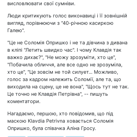
висловлювати свої сумніви.
Люди критикують голос виконавиці і її зовнішній
вигляд, порівнюючи з "40-річною касиркою
Галею".
"Це не Соломія Опришко і не та дівчина з дивана
в кліпі "Летить швидко час". І чому Клавдія так
важко дихає?", "Не можу зрозуміти, хто це",
"Побачила обличчя, але все одно не зрозуміла,
хто це", "Це зовсім не той силует... Можливо,
голос за кадром належить Соломії, але та, що
виходила на сцену, це не вона", "Щось тут не так.
Це точно не Клавдія Петрівна", -- пишуть
коментатори.
Нагадаємо, першою, хто повідомив, що під
маскою Klavdia Petrivna ховається Соломія
Опришко, була співачка Аліна Гросу.