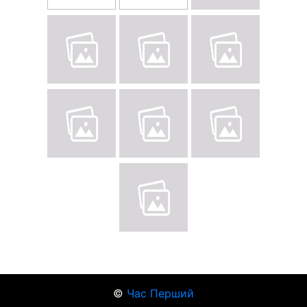
©
Час Перший