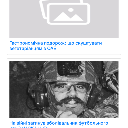
Гастрономічна подорож: що скуштувати
вегетаріанцям в ОАЕ
На війні загинув вболівальник футбольного