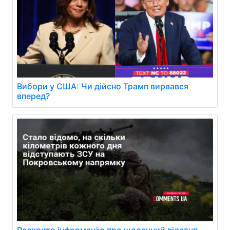
Вибори у США: Чи дійсно Трамп вирвався
вперед?
Розкрито інформацію про щоденний відступ