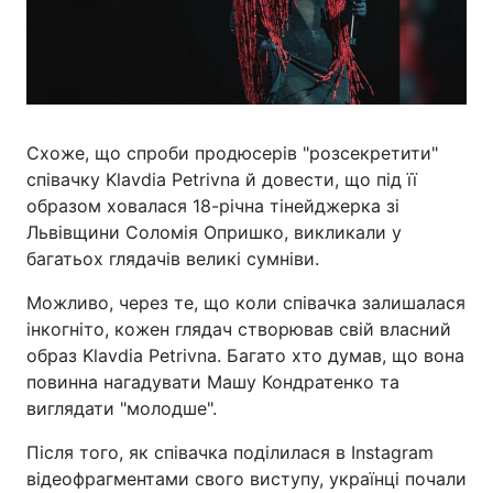
Схоже, що спроби продюсерів "розсекретити"
співачку Klavdia Petrivna й довести, що під її
образом ховалася 18-річна тінейджерка зі
Львівщини Соломія Опришко, викликали у
багатьох глядачів великі сумніви.
Можливо, через те, що коли співачка залишалася
інкогніто, кожен глядач створював свій власний
образ Klavdia Petrivna. Багато хто думав, що вона
повинна нагадувати Машу Кондратенко та
виглядати "молодше".
Після того, як співачка поділилася в Instagram
відеофрагментами свого виступу, українці почали