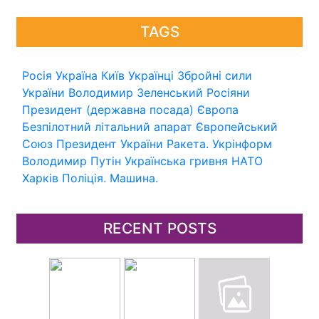
TAGS
Росія
Україна
Київ
Українці
Збройні сили
України
Володимир Зеленський
Росіяни
Президент (державна посада)
Європа
Безпілотний літальний апарат
Європейський
Союз
Президент України
Ракета.
Укрінформ
Володимир Путін
Українська гривня
НАТО
Харків
Поліція.
Машина.
RECENT POSTS