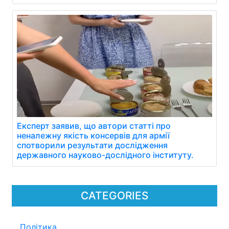
Експерт заявив, що автори статті про
неналежну якість консервів для армії
спотворили результати дослідження
державного науково-дослідного інституту.
CATEGORIES
Політика