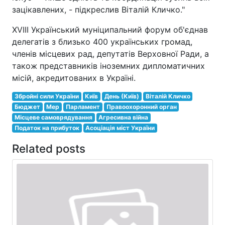
зацікавлених, - підкреслив Віталій Кличко."
XVIII Український муніципальний форум об'єднав
делегатів з близько 400 українських громад,
членів місцевих рад, депутатів Верховної Ради, а
також представників іноземних дипломатичних
місій, акредитованих в Україні.
Збройні сили України
Київ
День (Київ)
Віталій Кличко
Бюджет
Мер
Парламент
Правоохоронний орган
Місцеве самоврядування
Агресивна війна
Податок на прибуток
Асоціація міст України
Related posts