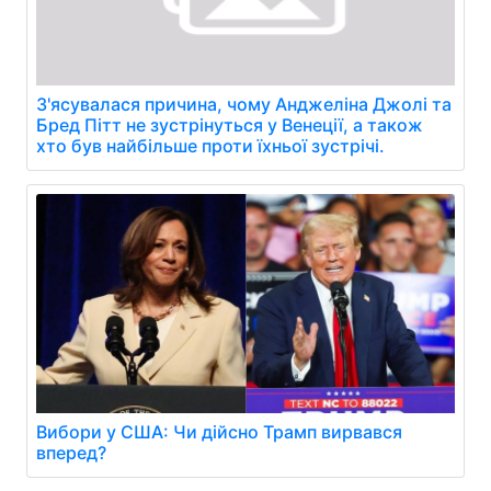
З'ясувалася причина, чому Анджеліна Джолі та
Бред Пітт не зустрінуться у Венеції, а також
хто був найбільше проти їхньої зустрічі.
Вибори у США: Чи дійсно Трамп вирвався
вперед?