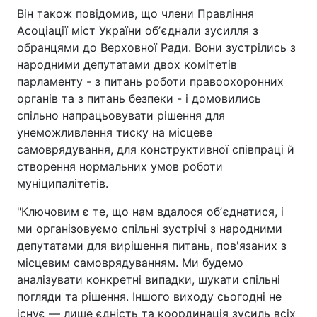
Він також повідомив, що члени Правління
Асоціації міст України обʼєднали зусилля з
обранцями до Верховної Ради. Вони зустрілись з
народними депутатами двох комітетів
парламенту - з питань роботи правоохоронних
органів та з питань безпеки - і домовились
спільно напрацьовувати рішення для
унеможливлення тиску на місцеве
самоврядування, для конструктивної співпраці й
створення нормальних умов роботи
муніципалітетів.
"Ключовим є те, що нам вдалося обʼєднатися, і
ми організовуємо спільні зустрічі з народними
депутатами для вирішення питань, пов'язаних з
місцевим самоврядуванням. Ми будемо
аналізувати конкретні випадки, шукати спільні
погляди та рішення. Іншого виходу сьогодні не
існує — лише єдність та координація зусиль всіх