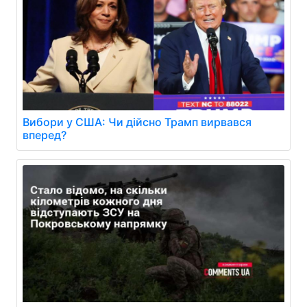
Вибори у США: Чи дійсно Трамп вирвався
вперед?