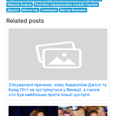
Микола Азаров
Релігійно-інформаційна служба України
Доцент
Монастир
Семінарія
Віктор Янукович
Related posts
З'ясувалася причина, чому Анджеліна Джолі та
Бред Пітт не зустрінуться у Венеції, а також
хто був найбільше проти їхньої зустрічі.