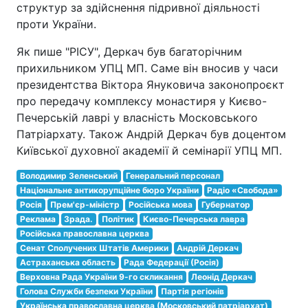
структур за здійснення підривної діяльності
проти України.
Як пише "РІСУ", Деркач був багаторічним
прихильником УПЦ МП. Саме він вносив у часи
президентства Віктора Януковича законопроєкт
про передачу комплексу монастиря у Києво-
Печерській лаврі у власність Московського
Патріархату. Також Андрій Деркач був доцентом
Київської духовної академії й семінарії УПЦ МП.
Володимир Зеленський
Генеральний персонал
Національне антикорупційне бюро України
Радіо «Свобода»
Росія
Прем'єр-міністр
Російська мова
Губернатор
Реклама
Зрада.
Політик
Києво-Печерська лавра
Російська православна церква
Сенат Сполучених Штатів Америки
Андрій Деркач
Астраханська область
Рада Федерації (Росія)
Верховна Рада України 9-го скликання
Леонід Деркач
Голова Служби безпеки України
Партія регіонів
Українська православна церква (Московський патріархат)