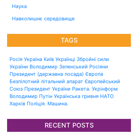
Наука
Навколишнє середовище
TAGS
Росія
Україна
Київ
Українці
Збройні сили
України
Володимир Зеленський
Росіяни
Президент (державна посада)
Європа
Безпілотний літальний апарат
Європейський
Союз
Президент України
Ракета.
Укрінформ
Володимир Путін
Українська гривня
НАТО
Харків
Поліція.
Машина.
RECENT POSTS