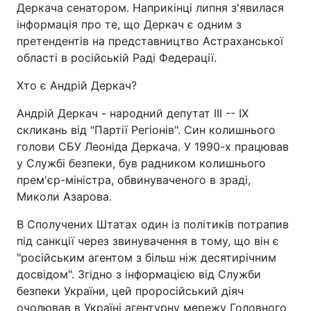
Деркача сенатором. Наприкінці липня з'явилася
інформація про те, що Деркач є одним з
претендентів на представництво Астраханської
області в російській Раді Федерації.
Хто є Андрій Деркач?
Андрій Деркач - народний депутат III -- IX
скликань від "Партії Регіонів". Син колишнього
голови СБУ Леоніда Деркача. У 1990-х працював
у Службі безпеки, був радником колишнього
прем'єр-міністра, обвинуваченого в зраді,
Миколи Азарова.
В Сполучених Штатах один із політиків потрапив
під санкції через звинувачення в тому, що він є
"російським агентом з більш ніж десятирічним
досвідом". Згідно з інформацією від Служби
безпеки України, цей проросійський діяч
очолював в Україні агентурну мережу Головного