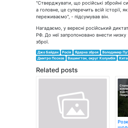
"Стверджувати, що російські збройні си
а головне, це суперечить всій історії, 
переживаємо", - підсумував він.
Нагадаємо, у вересні російський дикта
РФ. До неї запропоновано внести низку
зброї.
Джо Байден
Росія
Ядерна зброя
Володимир Пут
Дмитро Пєсков
Вашингтон, округ Колумбія
Кита
Related posts
Розк
щоде