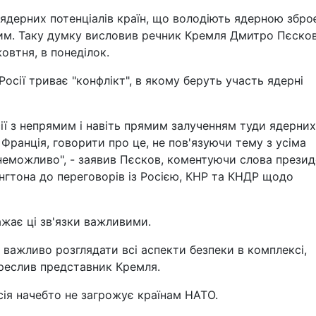
ядерних потенціалів країн, що володіють ядерною збро
им. Таку думку висловив речник Кремля Дмитро Пєсков
овтня, в понеділок.
Росії триває "конфлікт", в якому беруть участь ядерні
ії з непрямим і навіть прямим залученням туди ядерних
Франція, говорити про це, не пов'язуючи тему з усіма
неможливо", - заявив Пєсков, коментуючи слова презид
гтона до переговорів із Росією, КНР та КНДР щодо
ажає ці зв'язки важливими.
; важливо розглядати всі аспекти безпеки в комплексі,
креслив представник Кремля.
ія начебто не загрожує країнам НАТО.