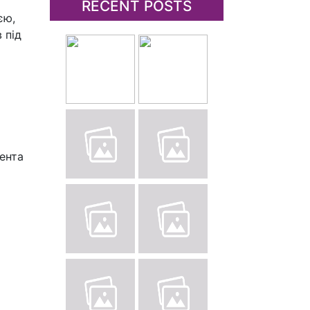
RECENT POSTS
єю,
 під
ента