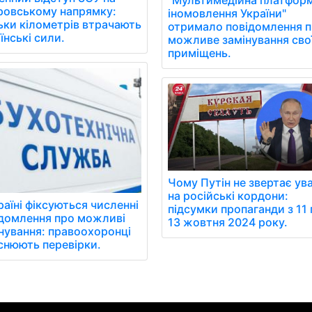
ровському напрямку:
іномовлення України"
ьки кілометрів втрачають
отримало повідомлення 
їнські сили.
можливе замінування сво
приміщень.
Чому Путін не звертає ув
на російські кордони:
раїні фіксуються численні
підсумки пропаганди з 11 
домлення про можливі
13 жовтня 2024 року.
нування: правоохоронці
снюють перевірки.