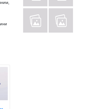
чним,
рини
ма