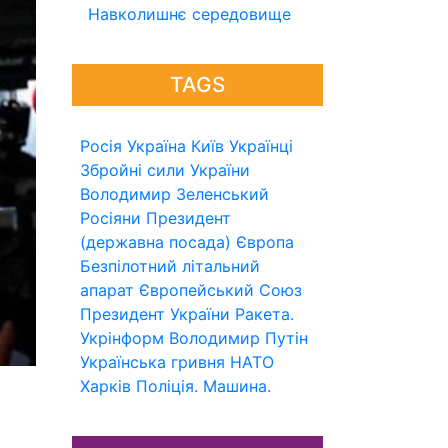
Навколишнє середовище
TAGS
Росія
Україна
Київ
Українці
Збройні сили України
Володимир Зеленський
Росіяни
Президент
(державна посада)
Європа
Безпілотний літальний
апарат
Європейський Союз
Президент України
Ракета.
Укрінформ
Володимир Путін
Українська гривня
НАТО
Харків
Поліція.
Машина.