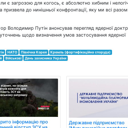
ли є загрозою для когось, є абсолютно хибним і нелогі
яка призвела до нинішньої конфронтації, яку ми всі разом
тор Володимир Путін анонсував перегляд ядерної докт
 уточнень щодо визначення умов застосування ядерної
ін
НАТО
Північна Корея
Кремль (фортифікаційна споруда)
й
Військові
День захисника України
рито інформацію про
Державне підприємство
нний відступ ЗСУ на
"Мультимедійна платфор