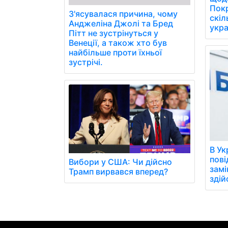
Пок
З'ясувалася причина, чому
скіл
Анджеліна Джолі та Бред
укра
Пітт не зустрінуться у
Венеції, а також хто був
найбільше проти їхньої
зустрічі.
В Ук
пові
Вибори у США: Чи дійсно
замі
Трамп вирвався вперед?
здій