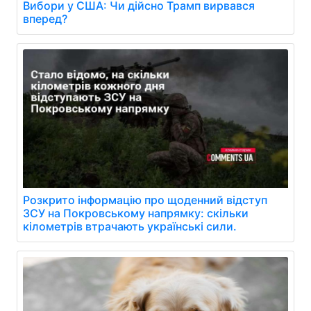
Вибори у США: Чи дійсно Трамп вирвався
вперед?
Розкрито інформацію про щоденний відступ
ЗСУ на Покровському напрямку: скільки
кілометрів втрачають українські сили.