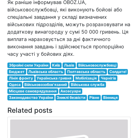
Як раніше інформував OBOZ.UA,
військовослужбовці, які виконують бойові або
спеціальні завдання у складі визначених
військових підрозділів, можуть розраховувати на
додаткову винагороду у сумі 50 000 гривень. Ця
виплата нараховується за дні фактичного
виконання завдань і здійснюється пропорційно
часу участі у бойових діях.
Збройні сили України
Київ
Львів
Військовослужбовці
Бюджет
Львівська область
Полтавська область
Солдате!
Лінія фронту
Українська гривня
Мобілізація
Чернігів
Одеса
Військовозобов'язаний
Військова служба
Місцеве самоврядування
Аксесуари
Законодавство України
Зниклі безвісти
Рівне
Вінниця
Related posts