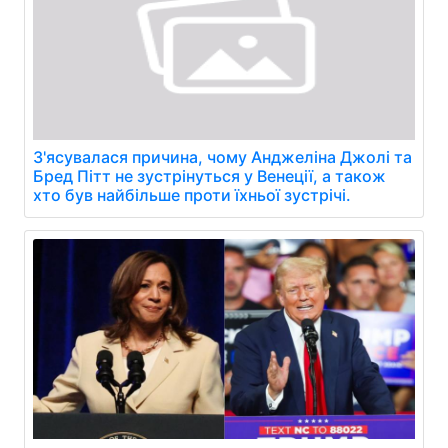
З'ясувалася причина, чому Анджеліна Джолі та
Бред Пітт не зустрінуться у Венеції, а також
хто був найбільше проти їхньої зустрічі.