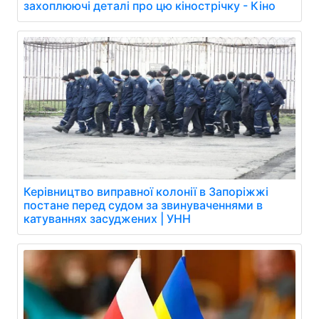
захоплюючі деталі про цю кінострічку - Кіно
Керівництво виправної колонії в Запоріжжі
постане перед судом за звинуваченнями в
катуваннях засуджених | УНН