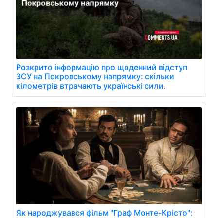
Розкрито інформацію про щоденний відступ
ЗСУ на Покровському напрямку: скільки
кілометрів втрачають українські сили.
Як народжувався фільм "Граф Монте-Крісто":