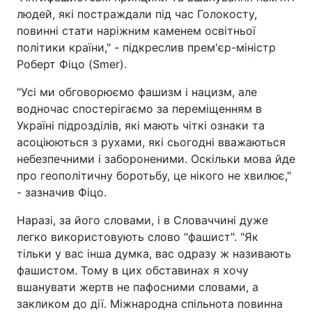
людей, які постраждали під час Голокосту,
повинні стати наріжним каменем освітньої
політики країни," - підкреслив прем'єр-міністр
Роберт Фіцо (Smer).
"Усі ми обговорюємо фашизм і нацизм, але
водночас спостерігаємо за переміщенням в
Україні підрозділів, які мають чіткі ознаки та
асоціюються з рухами, які сьогодні вважаються
небезпечними і забороненими. Оскільки мова йде
про геополітичну боротьбу, це нікого не хвилює,"
- зазначив Фіцо.
Наразі, за його словами, і в Словаччині дуже
легко використовують слово "фашист". "Як
тільки у вас інша думка, вас одразу ж називають
фашистом. Тому в цих обставинах я хочу
вшанувати жертв не пафосними словами, а
закликом до дії. Міжнародна спільнота повинна