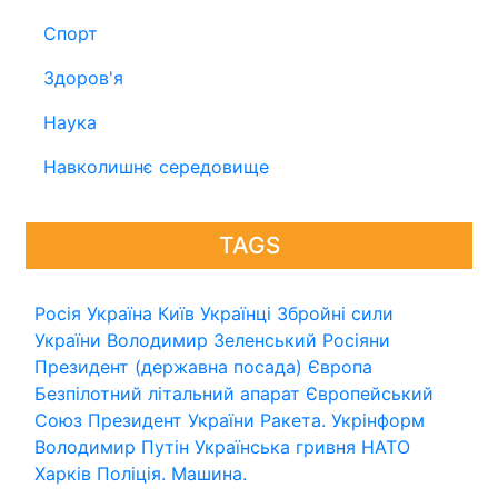
Спорт
Здоров'я
Наука
Навколишнє середовище
TAGS
Росія
Україна
Київ
Українці
Збройні сили
України
Володимир Зеленський
Росіяни
Президент (державна посада)
Європа
Безпілотний літальний апарат
Європейський
Союз
Президент України
Ракета.
Укрінформ
Володимир Путін
Українська гривня
НАТО
Харків
Поліція.
Машина.