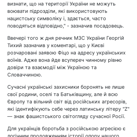
визнати, що на території України не можуть
воювати підрозділи, які використовують
нацистську символіку і, здається, часто
поводяться відповідно," - зазначив посадовець.
Ввечері того ж дня речник МЗС України Георгій
Тихий зазначив у коментарі, що у Києві
розчаровані заявою Фіцо на адресу українських
воїнів. Адже вона йде всупереч чинному рівню
довіри та взаємодії між Україною та
Словаччиною.
Сучасні українські захисники боронять не лише
свої родини, оселі та Батьківщину, але й всю
Європу та вільний світ від російських агресорів,
які ідентифікують себе через латинську літеру "Z"
— знак фашистського світогляду сучасної Росії.
Для українців боротьба з російською агресією є
логічним продовженням історії опору нашого