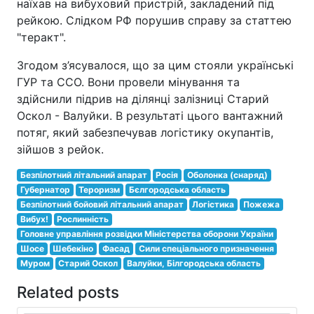
наїхав на вибуховий пристрій, закладений під
рейкою. Слідком РФ порушив справу за статтею
"теракт".
Згодом з’ясувалося, що за цим стояли українські
ГУР та ССО. Вони провели мінування та
здійснили підрив на ділянці залізниці Старий
Оскол - Валуйки. В результаті цього вантажний
потяг, який забезпечував логістику окупантів,
зійшов з рейок.
Безпілотний літальний апарат
Росія
Оболонка (снаряд)
Губернатор
Тероризм
Бєлгородська область
Безпілотний бойовий літальний апарат
Логістика
Пожежа
Вибух!
Рослинність
Головне управління розвідки Міністерства оборони України
Шосе
Шебекіно
Фасад
Сили спеціального призначення
Муром
Старий Оскол
Валуйки, Білгородська область
Related posts