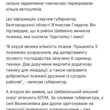
сильне задимлення тимчасово перекривали
кілька автошляхів.
Цю інформацію озвучив губернатор
Бєлгородської області В'ячеслав Гладков. Він
підтвердив, що в районі Шебекіно виникла
пожежа, яка охопила "підстилку і хмиз".
"В окрузі велика кількість пожеж. Працюють 5
пожежних розрахунків, від департаменту
лісового господарства залучено 6 одиниць
техніки. Дав доручення виділити додаткову
техніку для ліквідації, а також направити
добровільні пожежні дружини із сусідніх
районів", - написав губернатор.
А згодом він заявив, що Шебекінський міський
округ атакують БПЛА. За словами губернатора, у
селі Вознесенівка два дрони здетонували на
території приватного домоволодіння - там