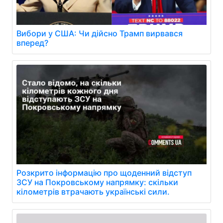
Вибори у США: Чи дійсно Трамп вирвався
вперед?
Розкрито інформацію про щоденний відступ
ЗСУ на Покровському напрямку: скільки
кілометрів втрачають українські сили.