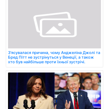
З'ясувалася причина, чому Анджеліна Джолі та
Бред Пітт не зустрінуться у Венеції, а також
хто був найбільше проти їхньої зустрічі.