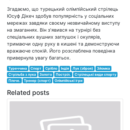
Згадаємо, що турецький олімпійський стрілець
Юсуф Дікеч здобув популярність у соціальних
мережах завдяки своєму незвичайному виступу
на змаганнях. Він з'явився на турнірі без
спеціальних вушних заглушок і окулярів,
тримаючи одну руку в кишені та демонструючи
вражаюче спокій. Його розслаблена поведінка
привернула увагу багатьох.
Туреччина
Спорт
Срібло
Індія
Лук (зброя)
Зйомка
Стрільба з лука
Золото
Постріл.
Стрілецькі види спорту
Плече.
Тренер (спорт)
Олімпійські ігри
Related posts