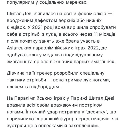
популярним у соціальних мережах.
Шитал Деві з'явилася на світ з фокомієлією —
вродженим дефектом верхніх або нижніх
кінцівок. У 2021 році вона вирішила спробувати
себе в стрільбі з лука, а всього через 11 місяців
після початку занять вже брала участь в
Азіатських параолімпійських іграх-2022, де
здобула золоту медаль в індивідуальному
змаганні та срібло в жіночих парних змаганнях.
Дівчина та її тренер розробили спеціальну
тактику стрільби -- вона тримає лук ногами,
плечем та підборіддям.
На Паралімпійських іграх у Парижі Шитал Деві
вразила всіх своїм вражаючим пострілом
ногами. Її точний удар потрапив у "десятку", що
спричинило справжній фурор серед глядачів, які
зустріли це з оплесками й захопленням.