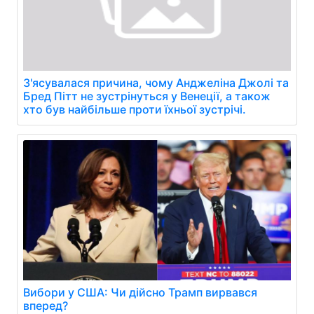
З'ясувалася причина, чому Анджеліна Джолі та
Бред Пітт не зустрінуться у Венеції, а також
хто був найбільше проти їхньої зустрічі.
Вибори у США: Чи дійсно Трамп вирвався
вперед?