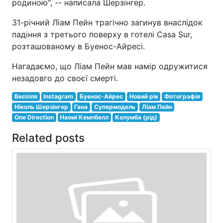
родиною", -- написала Шерзінгер.
31-річний Ліам Пейн трагічно загинув внаслідок
падіння з третього поверху в готелі Casa Sur,
розташованому в Буенос-Айресі.
Нагадаємо, що Ліам Пейн мав намір одружитися
незадовго до своєї смерті.
Весілля
Instagram
Буенос-Айрес
Новий рік
Фотографія
Ніколь Шерзінгер
Гана
Супермодель
Ліам Пейн
One Direction
Наомі Кемпбелл
Колумба (рід)
Related posts