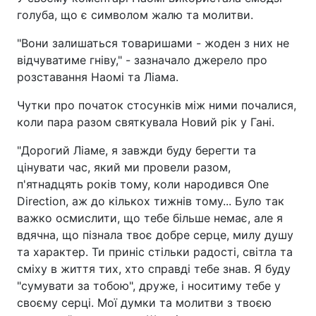
голуба, що є символом жалю та молитви.
"Вони залишаться товаришами - жоден з них не
відчуватиме гніву," - зазначало джерело про
розставання Наомі та Ліама.
Чутки про початок стосунків між ними почалися,
коли пара разом святкувала Новий рік у Гані.
"Дорогий Ліаме, я завжди буду берегти та
цінувати час, який ми провели разом,
п'ятнадцять років тому, коли народився One
Direction, аж до кількох тижнів тому... Було так
важко осмислити, що тебе більше немає, але я
вдячна, що пізнала твоє добре серце, милу душу
та характер. Ти приніс стільки радості, світла та
сміху в життя тих, хто справді тебе знав. Я буду
"сумувати за тобою", друже, і носитиму тебе у
своєму серці. Мої думки та молитви з твоєю