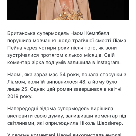
Британська супермодель Наомі Кемпбелл
порушила мовчання щодо трагічної смерті Ліама
Пейна через чотири роки після того, як вони
зустрічалися протягом кількох місяців. Свій
коментар зірка подіумів залишила в Instagram.
Наомі, яка зараз має 54 роки, почала стосунки з
Ліамом, коли їй виповнилося 48, а йому було
лише 25. Однак цей роман завершився в квітні
2019 року.
Напередодні відома супермодель вирішила
висловити свою думку, залишивши коментар під
світлинами, які оприлюднила Ніколь Шерзінгер.
У своєму коментарі Наомі використала емодзі