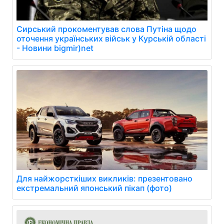
Сирський прокоментував слова Путіна щодо
оточення українських військ у Курській області
- Новини bigmir)net
Для найжорсткіших викликів: презентовано
екстремальний японський пікап (фото)