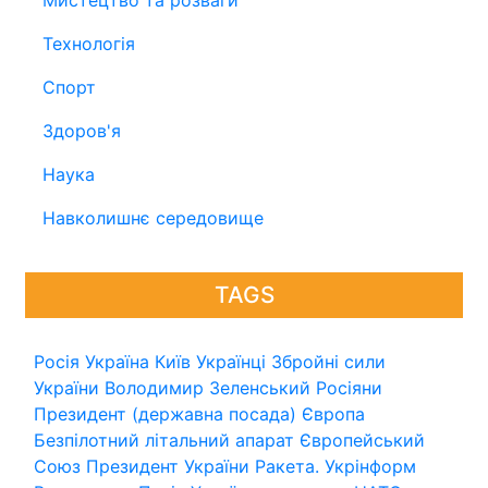
Мистецтво та розваги
Технологія
Спорт
Здоров'я
Наука
Навколишнє середовище
TAGS
Росія
Україна
Київ
Українці
Збройні сили
України
Володимир Зеленський
Росіяни
Президент (державна посада)
Європа
Безпілотний літальний апарат
Європейський
Союз
Президент України
Ракета.
Укрінформ