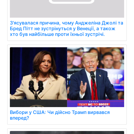
З'ясувалася причина, чому Анджеліна Джолі та
Бред Пітт не зустрінуться у Венеції, а також
хто був найбільше проти їхньої зустрічі.
Вибори у США: Чи дійсно Трамп вирвався
вперед?