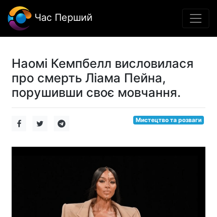
Час Перший
Наомі Кемпбелл висловилася
про смерть Ліама Пейна,
порушивши своє мовчання.
Мистецтво та розваги