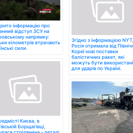
рито інформацію про
нний відступ ЗСУ на
ровському напрямку:
Згідно з інформацією NYT
ьки кілометрів втрачають
Росія отримала від Північ
їнські сили.
Кореї нові поставки
балістичних ракет, які
можуть бути використані
для ударів по Україні.
редмісті Києва, в
ївській Борщагівці,
улася стрілянина - деталі