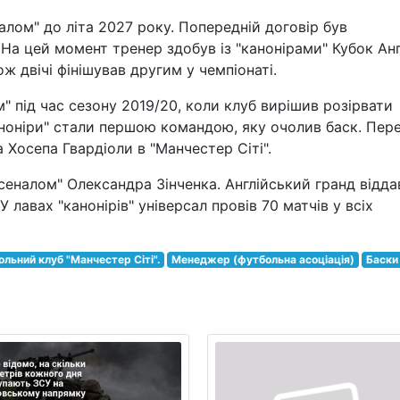
алом" до літа 2027 року. Попередній договір був
На цей момент тренер здобув із "канонірами" Кубок Анг
ож двічі фінішував другим у чемпіонаті.
 під час сезону 2019/20, коли клуб вирішив розірвати
Каноніри" стали першою командою, яку очолив баск. Пер
а Хосепа Гвардіоли в "Манчестер Сіті".
рсеналом" Олександра Зінченка. Англійський гранд відда
 лавах "канонірів" універсал провів 70 матчів у всіх
льний клуб "Манчестер Сіті".
Менеджер (футбольна асоціація)
Баски