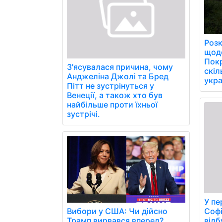
Розк
щоде
Пок
З'ясувалася причина, чому
скіл
Анджеліна Джолі та Бред
укра
Пітт не зустрінуться у
Венеції, а також хто був
найбільше проти їхньої
зустрічі.
У пе
Софі
Вибори у США: Чи дійсно
відб
Трамп вирвався вперед?