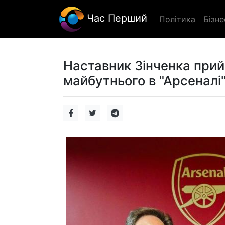
Час Перший
Політика
Бізне
Наставник Зінченка прий
майбутнього в "Арсеналі"