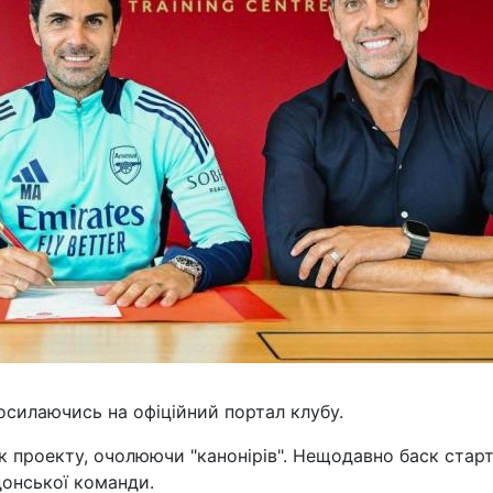
осилаючись на офіційний портал клубу.
 проекту, очолюючи "канонірів". Нещодавно баск стар
донської команди.