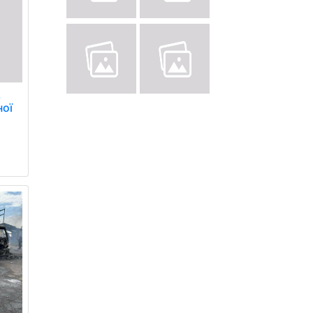
,
ної