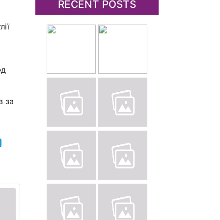
RECENT POSTS
лії
ед
в за