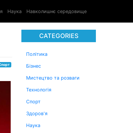
я
Наука
Навколишнє середовище
CATEGORIES
Політика
Спорт
Бізнес
Мистецтво та розваги
Технологія
Спорт
Здоров'я
Наука