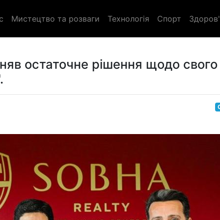
с
Мистецтво та розваги
Технологія
Спорт
Здоров'
няв остаточне рішення щодо свого
.