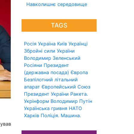
Навколишнє середовище
TAGS
Росія
Україна
Київ
Українці
Збройні сили України
Володимир Зеленський
Росіяни
Президент
(державна посада)
Європа
Безпілотний літальний
апарат
Європейський Союз
Президент України
Ракета.
Укрінформ
Володимир Путін
Українська гривня
НАТО
Харків
Поліція.
Машина.
тував