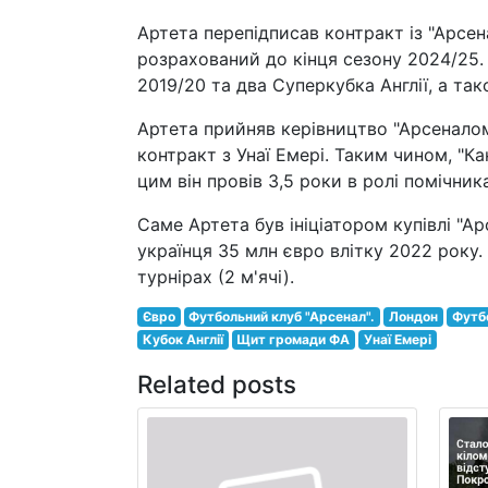
Артета перепідписав контракт із "Арсен
розрахований до кінця сезону 2024/25. 
2019/20 та два Суперкубка Англії, а так
Артета прийняв керівництво "Арсеналом"
контракт з Унаї Емері. Таким чином, "
цим він провів 3,5 роки в ролі помічник
Саме Артета був ініціатором купівлі "А
українця 35 млн євро влітку 2022 року. У
турнірах (2 м'ячі).
Євро
Футбольний клуб "Арсенал".
Лондон
Футбо
Кубок Англії
Щит громади ФА
Унаї Емері
Related posts