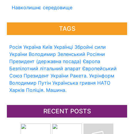
Навколишнє середовище
TAGS
Росія
Україна
Київ
Українці
Збройні сили
України
Володимир Зеленський
Росіяни
Президент (державна посада)
Європа
Безпілотний літальний апарат
Європейський
Союз
Президент України
Ракета.
Укрінформ
Володимир Путін
Українська гривня
НАТО
Харків
Поліція.
Машина.
RECENT POSTS