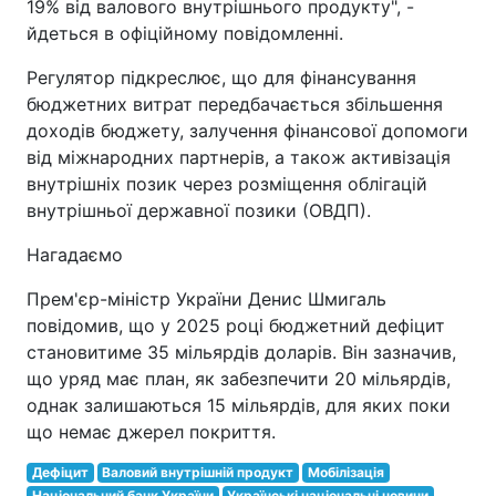
19% від валового внутрішнього продукту", -
йдеться в офіційному повідомленні.
Регулятор підкреслює, що для фінансування
бюджетних витрат передбачається збільшення
доходів бюджету, залучення фінансової допомоги
від міжнародних партнерів, а також активізація
внутрішніх позик через розміщення облігацій
внутрішньої державної позики (ОВДП).
Нагадаємо
Прем'єр-міністр України Денис Шмигаль
повідомив, що у 2025 році бюджетний дефіцит
становитиме 35 мільярдів доларів. Він зазначив,
що уряд має план, як забезпечити 20 мільярдів,
однак залишаються 15 мільярдів, для яких поки
що немає джерел покриття.
Дефіцит
Валовий внутрішній продукт
Мобілізація
Національний банк України
Українські національні новини