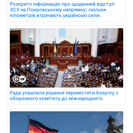
Розкрито інформацію про щоденний відступ
ЗСУ на Покровському напрямку: скільки
кілометрів втрачають українські сили.
Рада ухвалила рішення перемістити Безуглу з
оборонного комітету до міжнародного.