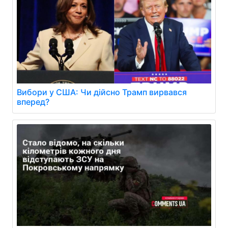
Вибори у США: Чи дійсно Трамп вирвався
вперед?