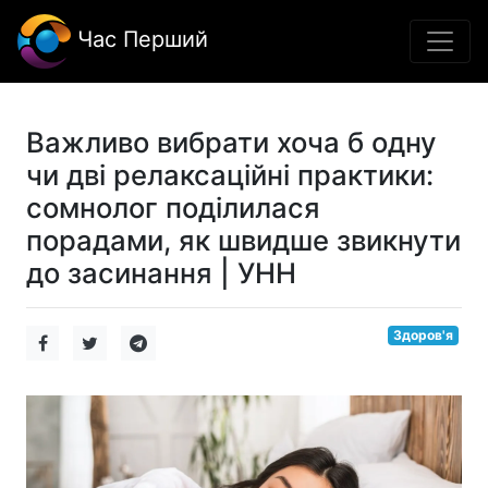
Час Перший
Важливо вибрати хоча б одну
чи дві релаксаційні практики:
сомнолог поділилася
порадами, як швидше звикнути
до засинання | УНН
Здоров'я