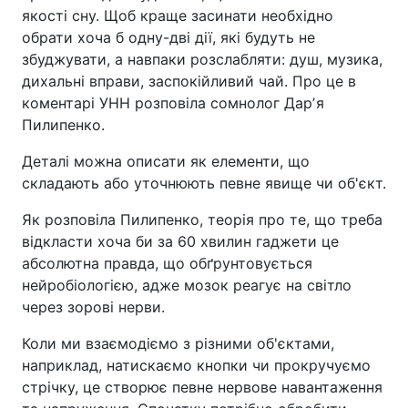
якості сну. Щоб краще засинати необхідно
обрати хоча б одну-дві дії, які будуть не
збуджувати, а навпаки розслабляти: душ, музика,
дихальні вправи, заспокійливий чай. Про це в
коментарі УНН розповіла сомнолог Дарʼя
Пилипенко.
Деталі можна описати як елементи, що
складають або уточнюють певне явище чи об'єкт.
Як розповіла Пилипенко, теорія про те, що треба
відкласти хоча би за 60 хвилин гаджети це
абсолютна правда, що обґрунтовується
нейробіологією, адже мозок реагує на світло
через зорові нерви.
Коли ми взаємодіємо з різними об'єктами,
наприклад, натискаємо кнопки чи прокручуємо
стрічку, це створює певне нервове навантаження