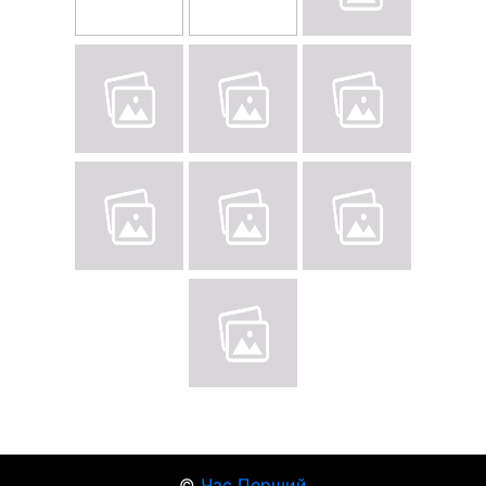
©
Час Перший