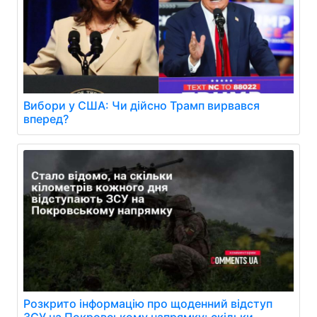
Вибори у США: Чи дійсно Трамп вирвався
вперед?
Розкрито інформацію про щоденний відступ