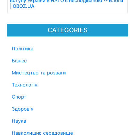
вступу України в НАТО є несподіваною -- Блоги
| OBOZ.UA
CATEGORIES
Політика
Бізнес
Мистецтво та розваги
Технологія
Спорт
Здоров'я
Наука
Навколишнє середовище