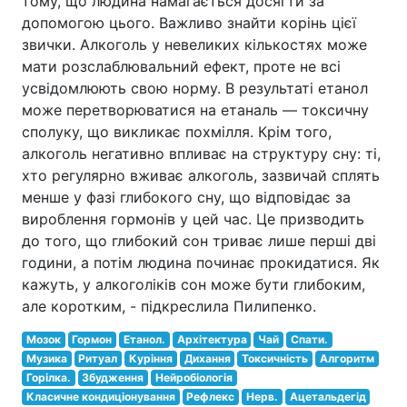
тому, що людина намагається досягти за
допомогою цього. Важливо знайти корінь цієї
звички. Алкоголь у невеликих кількостях може
мати розслаблювальний ефект, проте не всі
усвідомлюють свою норму. В результаті етанол
може перетворюватися на етаналь — токсичну
сполуку, що викликає похмілля. Крім того,
алкоголь негативно впливає на структуру сну: ті,
хто регулярно вживає алкоголь, зазвичай сплять
менше у фазі глибокого сну, що відповідає за
вироблення гормонів у цей час. Це призводить
до того, що глибокий сон триває лише перші дві
години, а потім людина починає прокидатися. Як
кажуть, у алкоголіків сон може бути глибоким,
але коротким, - підкреслила Пилипенко.
Мозок
Гормон
Етанол.
Архітектура
Чай
Спати.
Музика
Ритуал
Куріння
Дихання
Токсичність
Алгоритм
Горілка.
Збудження
Нейробіологія
Класичне кондиціонування
Рефлекс
Нерв.
Ацетальдегід