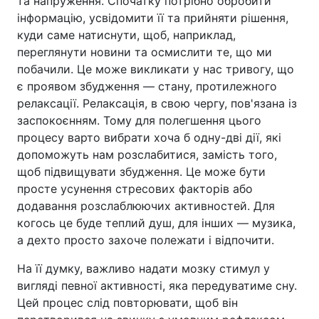
та напруження. Спочатку потрібно обробити
інформацію, усвідомити її та прийняти рішення,
куди саме натиснути, щоб, наприклад,
переглянути новини та осмислити те, що ми
побачили. Це може викликати у нас тривогу, що
є проявом збудження — стану, протилежного
релаксації. Релаксація, в свою чергу, пов'язана із
заспокоєнням. Тому для полегшення цього
процесу варто вибрати хоча б одну-дві дії, які
допоможуть нам розслабитися, замість того,
щоб підвищувати збудження. Це може бути
просте усунення стресових факторів або
додавання розслаблюючих активностей. Для
когось це буде теплий душ, для інших — музика,
а дехто просто захоче полежати і відпочити.
На її думку, важливо надати мозку стимул у
вигляді певної активності, яка передуватиме сну.
Цей процес слід повторювати, щоб він