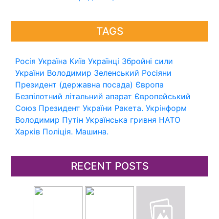
TAGS
Росія
Україна
Київ
Українці
Збройні сили
України
Володимир Зеленський
Росіяни
Президент (державна посада)
Європа
Безпілотний літальний апарат
Європейський
Союз
Президент України
Ракета.
Укрінформ
Володимир Путін
Українська гривня
НАТО
Харків
Поліція.
Машина.
RECENT POSTS