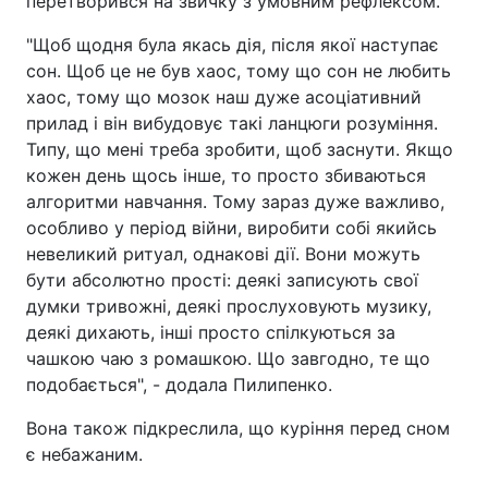
перетворився на звичку з умовним рефлексом.
"Щоб щодня була якась дія, після якої наступає
сон. Щоб це не був хаос, тому що сон не любить
хаос, тому що мозок наш дуже асоціативний
прилад і він вибудовує такі ланцюги розуміння.
Типу, що мені треба зробити, щоб заснути. Якщо
кожен день щось інше, то просто збиваються
алгоритми навчання. Тому зараз дуже важливо,
особливо у період війни, виробити собі якийсь
невеликий ритуал, однакові дії. Вони можуть
бути абсолютно прості: деякі записують свої
думки тривожні, деякі прослуховують музику,
деякі дихають, інші просто спілкуються за
чашкою чаю з ромашкою. Що завгодно, те що
подобається", - додала Пилипенко.
Вона також підкреслила, що куріння перед сном
є небажаним.