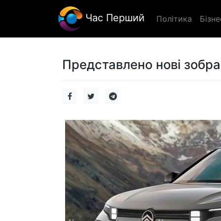
Час Перший
Політика
Бізне
Представлено нові зображ