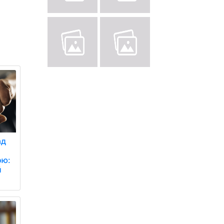
ад
ою:
й