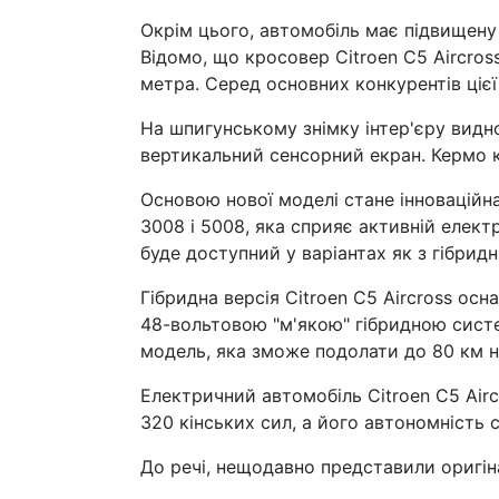
Окрім цього, автомобіль має підвищену 
Відомо, що кросовер Citroen C5 Aircros
метра. Серед основних конкурентів цієї
На шпигунському знімку інтер'єру видн
вертикальний сенсорний екран. Кермо 
Основою нової моделі стане інновацій
3008 і 5008, яка сприяє активній електр
буде доступний у варіантах як з гібрид
Гібридна версія Citroen C5 Aircross ос
48-вольтовою "м'якою" гібридною систем
модель, яка зможе подолати до 80 км н
Електричний автомобіль Citroen C5 Airc
320 кінських сил, а його автономність 
До речі, нещодавно представили оригіна