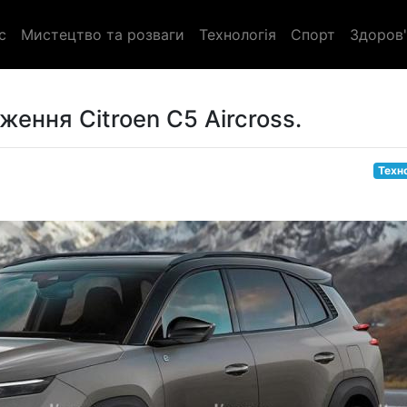
с
Мистецтво та розваги
Технологія
Спорт
Здоров'
ення Citroen C5 Aircross.
Техн