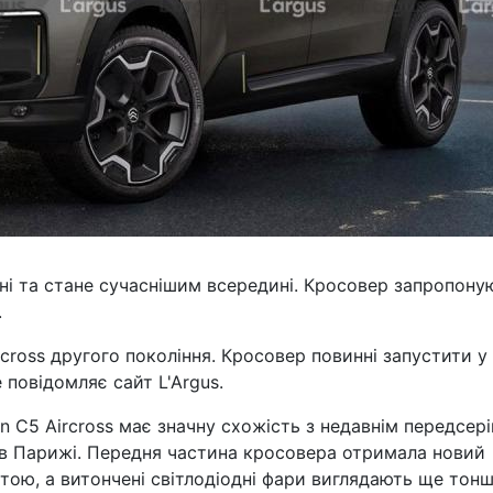
вні та стане сучаснішим всередині. Кросовер запропону
.
cross другого покоління. Кросовер повинні запустити у
 повідомляє сайт L'Argus.
n C5 Aircross має значну схожість з недавнім передсер
в Парижі. Передня частина кросовера отримала новий
стою, а витончені світлодіодні фари виглядають ще тон