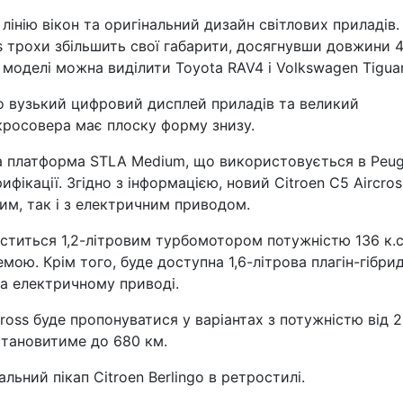
лінію вікон та оригінальний дизайн світлових приладів.
s трохи збільшить свої габарити, досягнувши довжини 4
 моделі можна виділити Toyota RAV4 і Volkswagen Tigua
о вузький цифровий дисплей приладів та великий
кросовера має плоску форму знизу.
на платформа STLA Medium, що використовується в Peu
ифікації. Згідно з інформацією, новий Citroen C5 Aircros
ним, так і з електричним приводом.
наститься 1,2-літровим турбомотором потужністю 136 к.с
ою. Крім того, буде доступна 1,6-літрова плагін-гібри
а електричному приводі.
ross буде пропонуватися у варіантах з потужністю від 2
становитиме до 680 км.
льний пікап Citroen Berlingo в ретростилі.