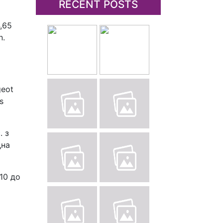
RECENT POSTS
,65
n.
geot
s
. з
дна
10 до