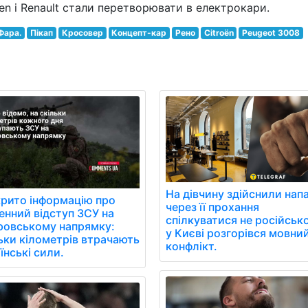
en і Renault стали перетворювати в електрокари.
Фара.
Пікап
Кросовер
Концепт-кар
Рено
Citroën
Peugeot 3008
На дівчину здійснили нап
рито інформацію про
через її прохання
нний відступ ЗСУ на
спілкуватися не російськ
ровському напрямку:
у Києві розгорівся мовни
ьки кілометрів втрачають
конфлікт.
їнські сили.