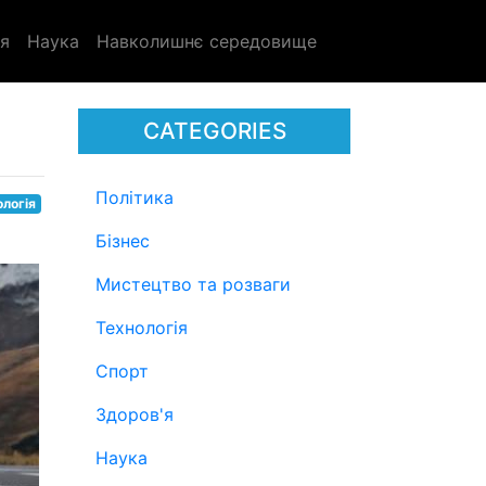
я
Наука
Навколишнє середовище
CATEGORIES
Політика
ологія
Бізнес
Мистецтво та розваги
Технологія
Спорт
Здоров'я
Наука