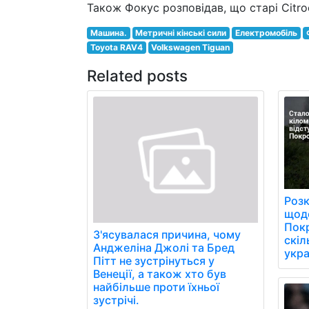
Також Фокус розповідав, що старі Citro
Машина.
Метричні кінські сили
Електромобіль
Toyota RAV4
Volkswagen Tiguan
Related posts
Розк
щоде
Пок
З'ясувалася причина, чому
скіл
Анджеліна Джолі та Бред
укра
Пітт не зустрінуться у
Венеції, а також хто був
найбільше проти їхньої
зустрічі.