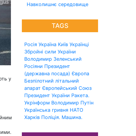
Навколишнє середовище
TAGS
Росія
Україна
Київ
Українці
Збройні сили України
Володимир Зеленський
Росіяни
Президент
(державна посада)
Європа
ють у
Безпілотний літальний
апарат
Європейський Союз
Президент України
Ракета.
Укрінформ
Володимир Путін
Українська гривня
НАТО
Харків
Поліція.
Машина.
ійним
шими.