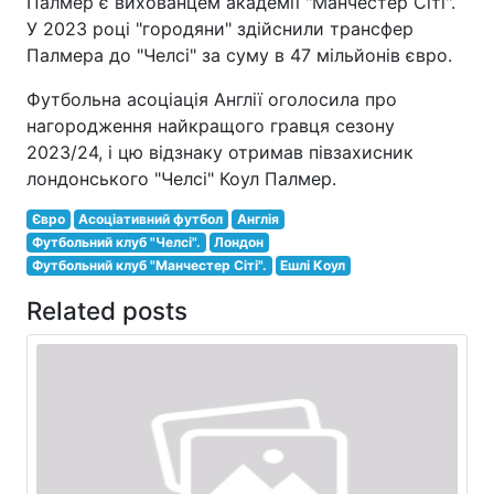
Палмер є вихованцем академії "Манчестер Сіті".
У 2023 році "городяни" здійснили трансфер
Палмера до "Челсі" за суму в 47 мільйонів євро.
Футбольна асоціація Англії оголосила про
нагородження найкращого гравця сезону
2023/24, і цю відзнаку отримав півзахисник
лондонського "Челсі" Коул Палмер.
Євро
Асоціативний футбол
Англія
Футбольний клуб "Челсі".
Лондон
Футбольний клуб "Манчестер Сіті".
Ешлі Коул
Related posts