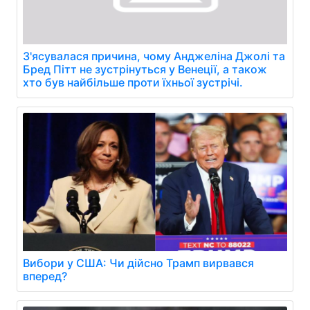
З'ясувалася причина, чому Анджеліна Джолі та
Бред Пітт не зустрінуться у Венеції, а також
хто був найбільше проти їхньої зустрічі.
Вибори у США: Чи дійсно Трамп вирвався
вперед?