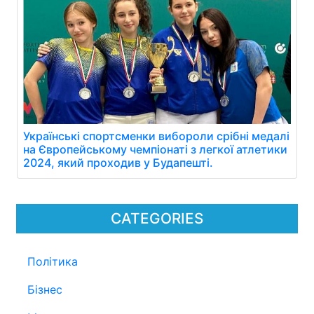
Українські спортсменки вибороли срібні медалі
на Європейському чемпіонаті з легкої атлетики
2024, який проходив у Будапешті.
CATEGORIES
Політика
Бізнес