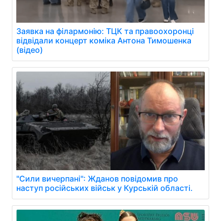
Заявка на філармонію: ТЦК та правоохоронці
відвідали концерт коміка Антона Тимошенка
(відео)
"Сили вичерпані": Жданов повідомив про
наступ російських військ у Курській області.