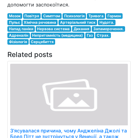
допомогти заспокоїтися.
Мозок
Повітря
Симптом
Психологія
Тривога
Гормон
Пульс
Хімічна речовина
Артеріальний тиск
Нудота.
Напад паніки
Нервова система
Дихання
Запаморочення.
Адреналін
Непритомність (медицина)
Газ
Страх.
Фізіологія
Серцебиття
Related posts
З'ясувалася причина, чому Анджеліна Джолі та
Бред Пітт не зустрінуться у Венеції, а також