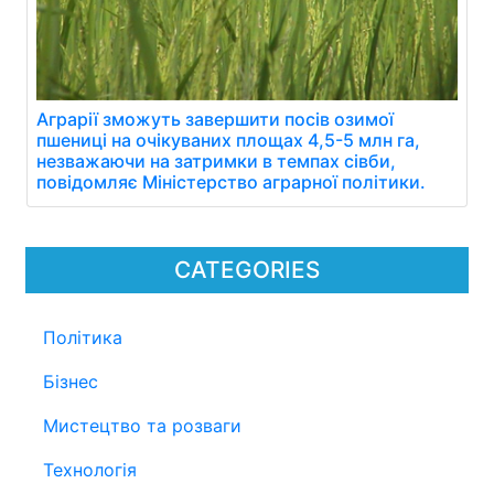
Аграрії зможуть завершити посів озимої
пшениці на очікуваних площах 4,5-5 млн га,
незважаючи на затримки в темпах сівби,
повідомляє Міністерство аграрної політики.
CATEGORIES
Політика
Бізнес
Мистецтво та розваги
Технологія