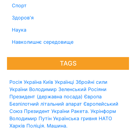
Спорт
Здоров'я
Наука
Навколишнє середовище
TAGS
Росія
Україна
Київ
Українці
Збройні сили
України
Володимир Зеленський
Росіяни
Президент (державна посада)
Європа
Безпілотний літальний апарат
Європейський
Союз
Президент України
Ракета.
Укрінформ
Володимир Путін
Українська гривня
НАТО
Харків
Поліція.
Машина.