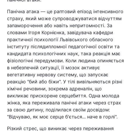
Панічна атака — це раптовий епізод інтенсивного
страху, який може супроводжуватися відчуттям
запаморочення або навіть непритомності. За
словами Ігоря Корнієнка, завідувача кафедри
практичної психології Львівського обласного
інституту післядипломної педагогічної освіти та
кандидата психологічних наук, така реакція має
фізіологічні передумови. Коли людина опиняється
в небезпечній ситуації, її мозок активує
вегетативну нервову систему, що запускає
реакцію "бий або біжи". У тілі вивільняються різні
хімічні речовини, зокрема адреналін, що
викликає прискорене серцебиття. Одна молода
жінка, яка переживала панічні атаки через страх
за свою дитину, поділилася своїм досвідом:
"Відчуваю, як моє серце б'ється... наче в горлі".
Різкий стрес, що виникає через переживання