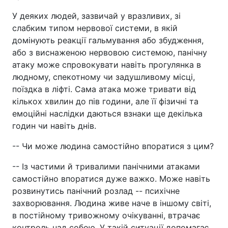
У деяких людей, зазвичай у вразливих, зі
слабким типом нервової системи, в якій
домінують реакції гальмування або збудження,
або з виснаженою нервовою системою, панічну
атаку може спровокувати навіть прогулянка в
людному, спекотному чи задушливому місці,
поїздка в ліфті. Сама атака може тривати від
кількох хвилин до пів години, але її фізичні та
емоційні наслідки даються взнаки ще декілька
годин чи навіть днів.
-- Чи може людина самостійно впоратися з цим?
-- Із частими й тривалими панічними атаками
самостійно впоратися дуже важко. Може навіть
розвинутись панічний розлад -- психічне
захворювання. Людина живе наче в іншому світі,
в постійному тривожному очікуванні, втрачає
контроль над собою. У такій ситуації допомагає