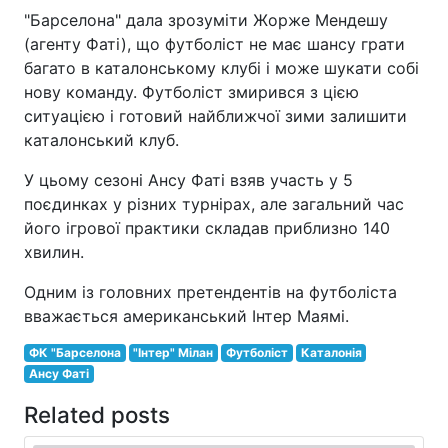
"Барселона" дала зрозуміти Жорже Мендешу
(агенту Фаті), що футболіст не має шансу грати
багато в каталонському клубі і може шукати собі
нову команду. Футболіст змирився з цією
ситуацією і готовий найближчої зими залишити
каталонський клуб.
У цьому сезоні Ансу Фаті взяв участь у 5
поєдинках у різних турнірах, але загальний час
його ігрової практики складав приблизно 140
хвилин.
Одним із головних претендентів на футболіста
вважається американський Інтер Маямі.
ФК "Барселона
"Інтер" Мілан
Футболіст
Каталонія
Ансу Фаті
Related posts