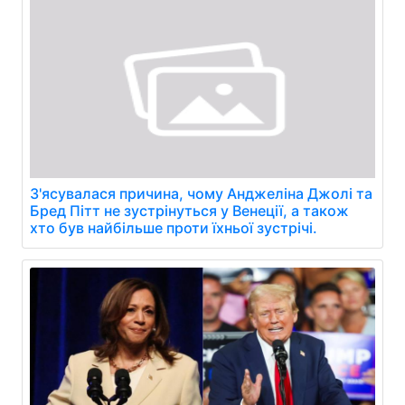
З'ясувалася причина, чому Анджеліна Джолі та
Бред Пітт не зустрінуться у Венеції, а також
хто був найбільше проти їхньої зустрічі.