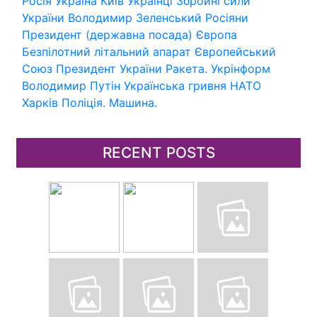
Росія
Україна
Київ
Українці
Збройні сили
України
Володимир Зеленський
Росіяни
Президент (державна посада)
Європа
Безпілотний літальний апарат
Європейський
Союз
Президент України
Ракета.
Укрінформ
Володимир Путін
Українська гривня
НАТО
Харків
Поліція.
Машина.
RECENT POSTS