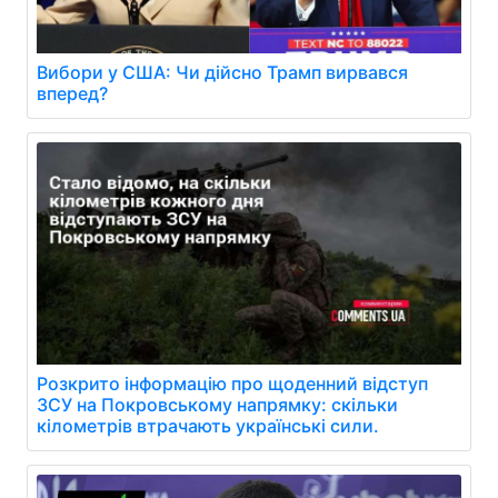
Вибори у США: Чи дійсно Трамп вирвався
вперед?
Розкрито інформацію про щоденний відступ
ЗСУ на Покровському напрямку: скільки
кілометрів втрачають українські сили.