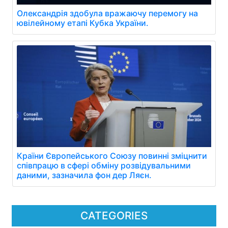
Олександрія здобула вражаючу перемогу на
ювілейному етапі Кубка України.
Країни Європейського Союзу повинні зміцнити
співпрацю в сфері обміну розвідувальними
даними, зазначила фон дер Ляєн.
CATEGORIES