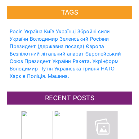
TAGS
Росія
Україна
Київ
Українці
Збройні сили
України
Володимир Зеленський
Росіяни
Президент (державна посада)
Європа
Безпілотний літальний апарат
Європейський
Союз
Президент України
Ракета.
Укрінформ
Володимир Путін
Українська гривня
НАТО
Харків
Поліція.
Машина.
RECENT POSTS