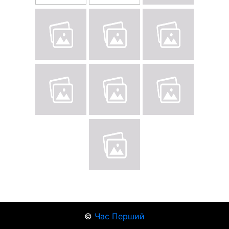
©
Час Перший