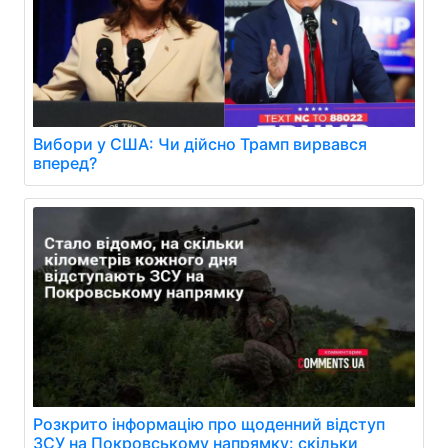
Вибори у США: Чи дійсно Трамп вирвався
вперед?
Розкрито інформацію про щоденний відступ
ЗСУ на Покровському напрямку: скільки