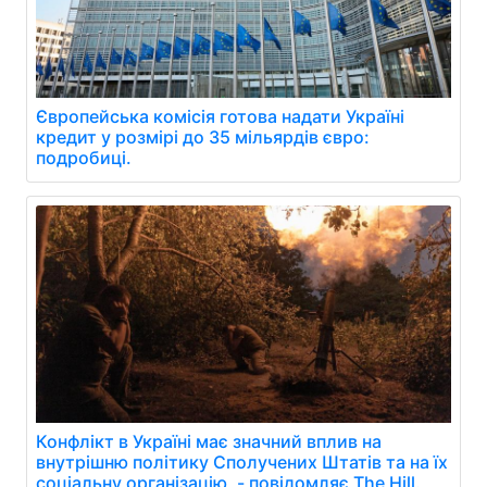
Європейська комісія готова надати Україні
кредит у розмірі до 35 мільярдів євро:
подробиці.
Конфлікт в Україні має значний вплив на
внутрішню політику Сполучених Штатів та на їх
соціальну організацію, - повідомляє The Hill.