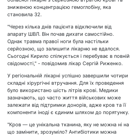
зниженою концентрацією гемоглобіну, яка
становила 32.
"Через кілька днів пацієнта відключили від
апарату ШВЛ. Він почав дихати самостійно.
Однак травма правої ноги була настільки
серйозною, що залишити лікарню не вдалося.
Сьогодні Кирило спілкується і перебуває в повній
свідомості," - повідомив лікар Сергій Риженко.
У регіональній лікарні успішно завершили чотири
складні хірургічні втручання. Для їх проведення
було використано шість літрів крові. Медики
зазначають, що часто життя військових може
залежати від підтримки донорів, адже кров та її
компоненти іноді є єдиним шляхом до порятунку.
"Кров — це унікальна тканина, яку не можна ні на
що замінити, зрозуміло? Антибіотики можна