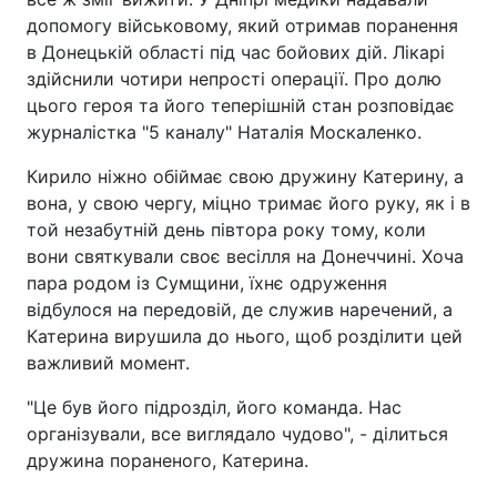
допомогу військовому, який отримав поранення
в Донецькій області під час бойових дій. Лікарі
здійснили чотири непрості операції. Про долю
цього героя та його теперішній стан розповідає
журналістка "5 каналу" Наталія Москаленко.
Кирило ніжно обіймає свою дружину Катерину, а
вона, у свою чергу, міцно тримає його руку, як і в
той незабутній день півтора року тому, коли
вони святкували своє весілля на Донеччині. Хоча
пара родом із Сумщини, їхнє одруження
відбулося на передовій, де служив наречений, а
Катерина вирушила до нього, щоб розділити цей
важливий момент.
"Це був його підрозділ, його команда. Нас
організували, все виглядало чудово", - ділиться
дружина пораненого, Катерина.