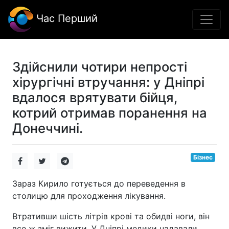
Час Перший
Здійснили чотири непрості
хірургічні втручання: у Дніпрі
вдалося врятувати бійця,
котрий отримав поранення на
Донеччині.
Бізнес
Зараз Кирило готується до переведення в
столицю для проходження лікування.
Втративши шість літрів крові та обидві ноги, він
все ж зміг вижити. У Дніпрі медики надавали