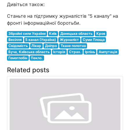
Дивіться також:
Станьте на підтримку журналістів "5 каналу" на
фронті інформаційної боротьби.
Збройні сили України
Київ
Донецька область
Кров
Весілля
5 канал (Україна)
Журналіст
Суми Площа
Свідомість
Лікар
Дніпро
Ткане полотно
Буча, Київська область
Історія
Страх.
Ірпінь
Ампутація
Гемоглобін
Пекло.
Related posts