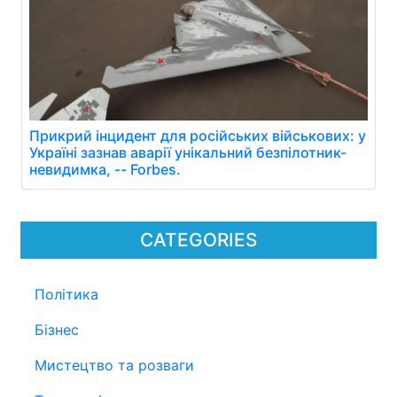
Прикрий інцидент для російських військових: у
Україні зазнав аварії унікальний безпілотник-
невидимка, -- Forbes.
CATEGORIES
Політика
Бізнес
Мистецтво та розваги