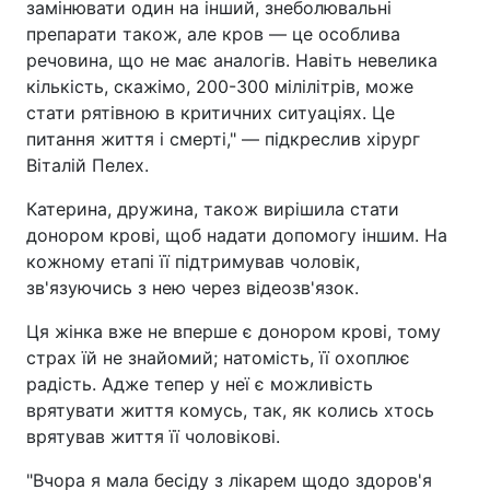
замінювати один на інший, знеболювальні
препарати також, але кров — це особлива
речовина, що не має аналогів. Навіть невелика
кількість, скажімо, 200-300 мілілітрів, може
стати рятівною в критичних ситуаціях. Це
питання життя і смерті," — підкреслив хірург
Віталій Пелех.
Катерина, дружина, також вирішила стати
донором крові, щоб надати допомогу іншим. На
кожному етапі її підтримував чоловік,
зв'язуючись з нею через відеозв'язок.
Ця жінка вже не вперше є донором крові, тому
страх їй не знайомий; натомість, її охоплює
радість. Адже тепер у неї є можливість
врятувати життя комусь, так, як колись хтось
врятував життя її чоловікові.
"Вчора я мала бесіду з лікарем щодо здоров'я