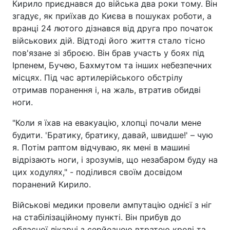
Кирило приєднався до війська два роки тому. Він
згадує, як приїхав до Києва в пошуках роботи, а
вранці 24 лютого дізнався від друга про початок
військових дій. Відтоді його життя стало тісно
пов'язане зі зброєю. Він брав участь у боях під
Ірпенем, Бучею, Бахмутом та інших небезпечних
місцях. Під час артилерійського обстрілу
отримав поранення і, на жаль, втратив обидві
ноги.
"Коли я їхав на евакуацію, хлопці почали мене
будити. 'Братику, братику, давай, швидше!' – чую
я. Потім раптом відчуваю, як мені в машині
відрізають ноги, і зрозумів, що незабаром буду на
цих ходулях," - поділився своїм досвідом
поранений Кирило.
Військові медики провели ампутацію однієї з ніг
на стабілізаційному пункті. Він прибув до
обласної лікарні з серйозною втратою крові та