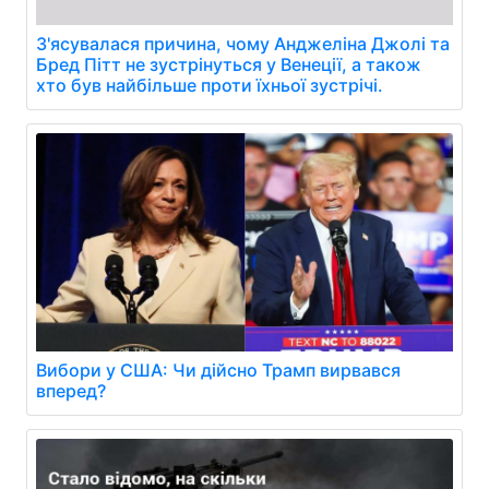
З'ясувалася причина, чому Анджеліна Джолі та
Бред Пітт не зустрінуться у Венеції, а також
хто був найбільше проти їхньої зустрічі.
Вибори у США: Чи дійсно Трамп вирвався
вперед?