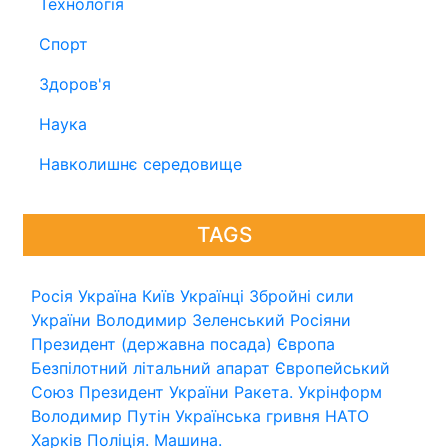
Технологія
Спорт
Здоров'я
Наука
Навколишнє середовище
TAGS
Росія
Україна
Київ
Українці
Збройні сили
України
Володимир Зеленський
Росіяни
Президент (державна посада)
Європа
Безпілотний літальний апарат
Європейський
Союз
Президент України
Ракета.
Укрінформ
Володимир Путін
Українська гривня
НАТО
Харків
Поліція.
Машина.