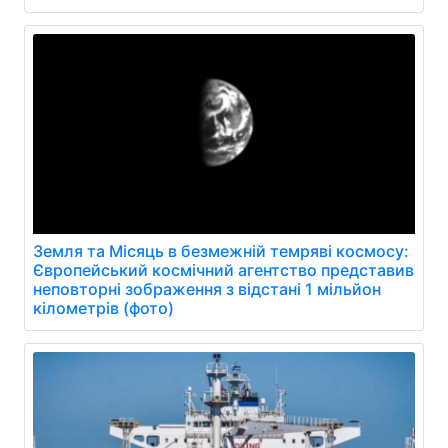
Земля та Місяць в безмежній темряві космосу:
Європейський космічний агентствo представив
неповторні зображення з відстані 1 мільйон
кілометрів (фото)