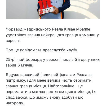
Форвард мадридського Реала Кіліан Мбаппе
удостоївся звання найкращого гравця команди у
вересні.
Про це повідомляє пресслужба клубу.
25-річний форвард у вересні провів 5 ігор, у яких
забив 6 м'ячів.
Я дуже щасливий і вдячний фанатам Реала за
підтримку, і для мене велика честь отримати
звання гравця місяця. Найголовніше - це
перемагати в матчах протягом цього місяця, і я
сподіваюся, що зможу знову здобути цю
нагороду.