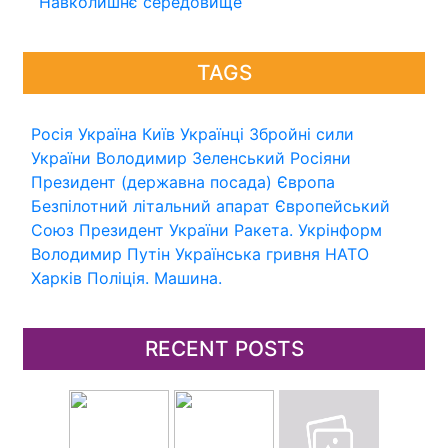
Навколишнє середовище
TAGS
Росія
Україна
Київ
Українці
Збройні сили
України
Володимир Зеленський
Росіяни
Президент (державна посада)
Європа
Безпілотний літальний апарат
Європейський
Союз
Президент України
Ракета.
Укрінформ
Володимир Путін
Українська гривня
НАТО
Харків
Поліція.
Машина.
RECENT POSTS