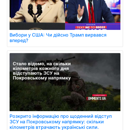
Вибори у США: Чи дійсно Трамп вирвався
вперед?
Розкрито інформацію про щоденний відступ
ЗСУ на Покровському напрямку: скільки
кілометрів втрачають українські сили.