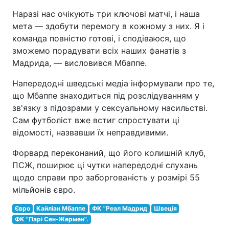
Наразі нас очікують три ключові матчі, і наша
мета — здобути перемогу в кожному з них. Я і
команда повністю готові, і сподіваюся, що
зможемо порадувати всіх наших фанатів з
Мадрида, — висловився Мбаппе.
Напередодні шведські медіа інформували про те,
що Мбаппе знаходиться під розслідуванням у
зв'язку з підозрами у сексуальному насильстві.
Сам футболіст вже встиг спростувати ці
відомості, назвавши їх неправдивими.
Форвард переконаний, що його колишній клуб,
ПСЖ, поширює ці чутки напередодні слухань
щодо справи про заборгованість у розмірі 55
мільйонів євро.
Євро
Кайліан Мбаппе
ФК "Реал Мадрид
Швеція
ФК "Парі Сен-Жермен".