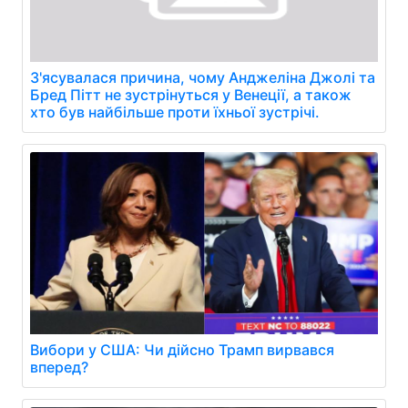
З'ясувалася причина, чому Анджеліна Джолі та
Бред Пітт не зустрінуться у Венеції, а також
хто був найбільше проти їхньої зустрічі.
Вибори у США: Чи дійсно Трамп вирвався
вперед?