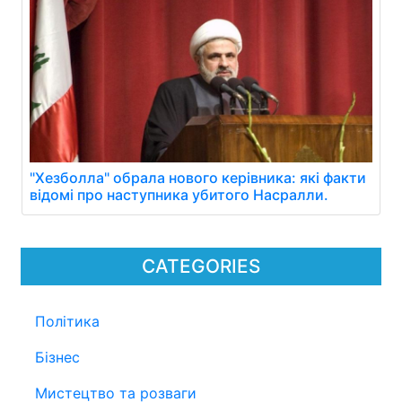
"Хезболла" обрала нового керівника: які факти
відомі про наступника убитого Насралли.
CATEGORIES
Політика
Бізнес
Мистецтво та розваги