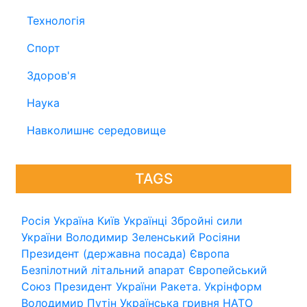
Технологія
Спорт
Здоров'я
Наука
Навколишнє середовище
TAGS
Росія
Україна
Київ
Українці
Збройні сили
України
Володимир Зеленський
Росіяни
Президент (державна посада)
Європа
Безпілотний літальний апарат
Європейський
Союз
Президент України
Ракета.
Укрінформ
Володимир Путін
Українська гривня
НАТО