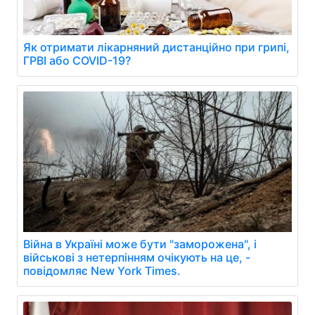
Як отримати лікарняний дистанційно при грипі,
ГРВІ або COVID-19?
Війна в Україні може бути "заморожена", і
військові з нетерпінням очікують на це, -
повідомляє New York Times.