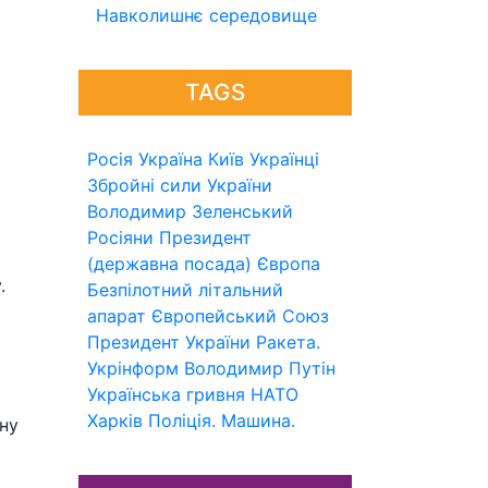
Навколишнє середовище
TAGS
Росія
Україна
Київ
Українці
Збройні сили України
Володимир Зеленський
Росіяни
Президент
(державна посада)
Європа
.
Безпілотний літальний
апарат
Європейський Союз
Президент України
Ракета.
Укрінформ
Володимир Путін
Українська гривня
НАТО
Харків
Поліція.
Машина.
ену