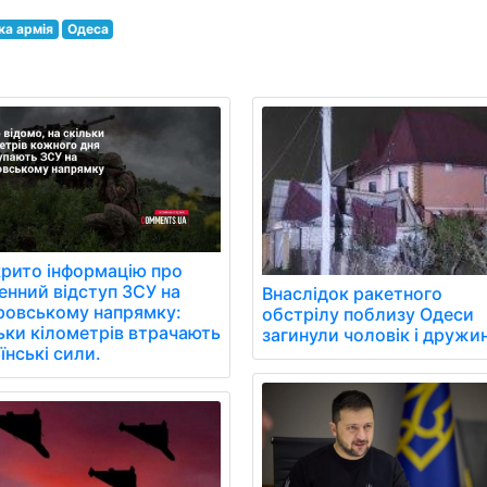
ка армія
Одеса
рито інформацію про
нний відступ ЗСУ на
Внаслідок ракетного
ровському напрямку:
обстрілу поблизу Одеси
ьки кілометрів втрачають
загинули чоловік і дружи
їнські сили.