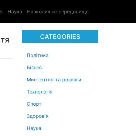
я
Наука
Навколишнє середовище
CATEGORIES
стя
Політика
Бізнес
Мистецтво та розваги
Технологія
Спорт
Здоров'я
Наука