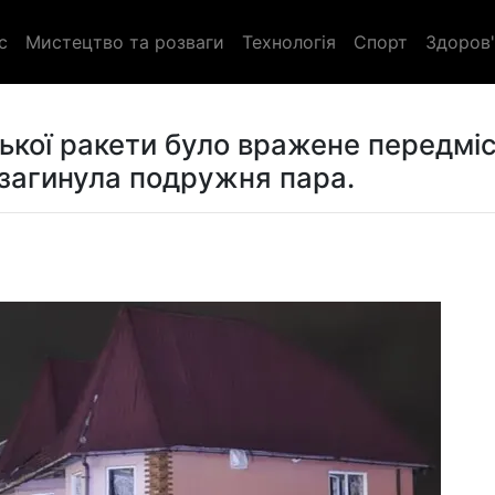
с
Мистецтво та розваги
Технологія
Спорт
Здоров'
ької ракети було вражене передмі
 загинула подружня пара.