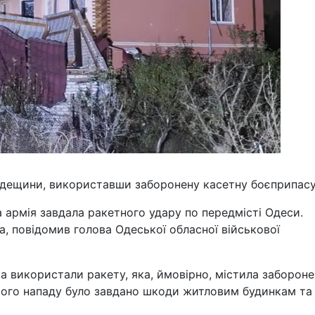
Одещини, використавши заборонену касетну боєприпасу
ка армія завдала ракетного удару по передмісті Одеси.
, повідомив голова Одеської обласної військової
ька використали ракету, яка, ймовірно, містила заборон
цього нападу було завдано шкоди житловим будинкам та