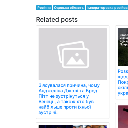
Росіяни
Одеська область
Імператорська російсь
Related posts
Розк
щоде
Пок
З'ясувалася причина, чому
скіл
Анджеліна Джолі та Бред
укра
Пітт не зустрінуться у
Венеції, а також хто був
найбільше проти їхньої
зустрічі.