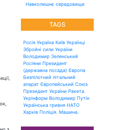
Навколишнє середовище
TAGS
Росія
Україна
Київ
Українці
Збройні сили України
Володимир Зеленський
Росіяни
Президент
(державна посада)
Європа
Безпілотний літальний
еції,
апарат
Європейський Союз
Президент України
Ракета.
Укрінформ
Володимир Путін
ок,
Українська гривня
НАТО
Харків
Поліція.
Машина.
но з