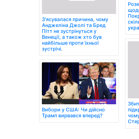
Розк
щоде
Пок
З'ясувалася причина, чому
скіл
Анджеліна Джолі та Бред
укра
Пітт не зустрінуться у
Венеції, а також хто був
найбільше проти їхньої
зустрічі.
Збит
підк
Вибори у США: Чи дійсно
чому
Трамп вирвався вперед?
Стер