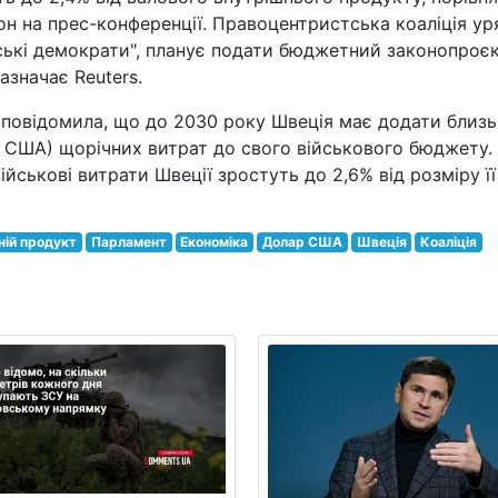
он на прес-конференції. Правоцентристська коаліція ур
ські демократи", планує подати бюджетний законопроєк
азначає Reuters.
ї повідомила, що до 2030 року Швеція має додати близ
ів США) щорічних витрат до свого військового бюджету.
ійськові витрати Швеції зростуть до 2,6% від розміру її
ній продукт
Парламент
Економіка
Долар США
Швеція
Коаліція