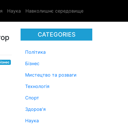
я
Наука
Навколишнє середовище
CATEGORIES
тор
Політика
Бізнес
Бізнес
Мистецтво та розваги
Технологія
Спорт
Здоров'я
Наука