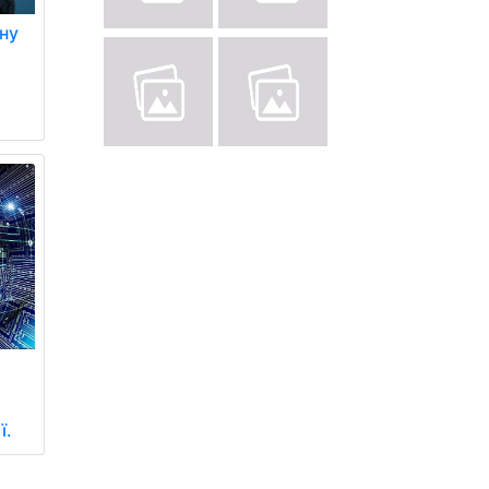
ну
ї.