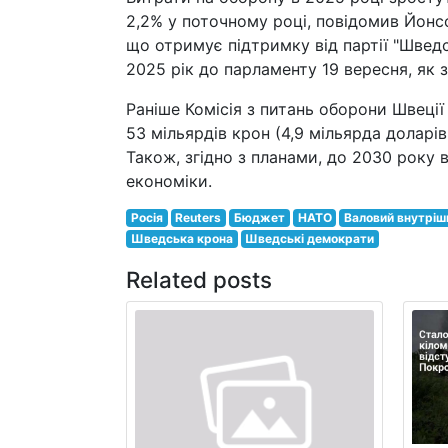
2,2% у поточному році, повідомив Йонс
що отримує підтримку від партії "Швед
2025 рік до парламенту 19 вересня, як з
Раніше Комісія з питань оборони Швеці
53 мільярдів крон (4,9 мільярда долар
Також, згідно з планами, до 2030 року в
економіки.
Росія
Reuters
Бюджет
НАТО
Валовий внутріш
Шведська крона
Шведські демократи
Related posts