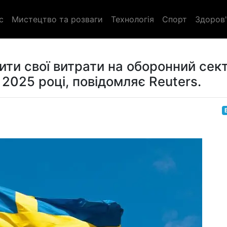
с
Мистецтво та розваги
Технологія
Спорт
Здоров'
ити свої витрати на оборонний сек
 2025 році, повідомляє Reuters.