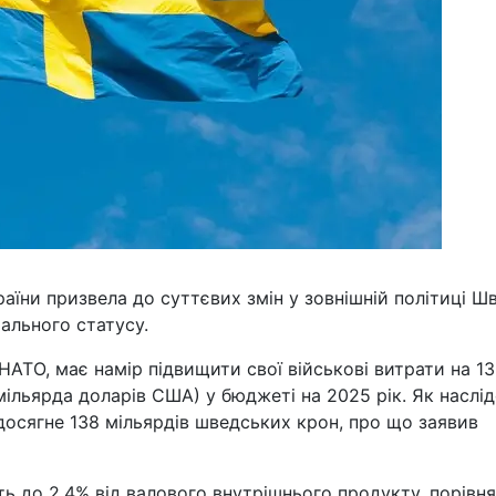
аїни призвела до суттєвих змін у зовнішній політиці Шв
ального статусу.
АТО, має намір підвищити свої військові витрати на 13
мільярда доларів США) у бюджеті на 2025 рік. Як наслід
досягне 138 мільярдів шведських крон, про що заявив
ь до 2,4% від валового внутрішнього продукту, порівня