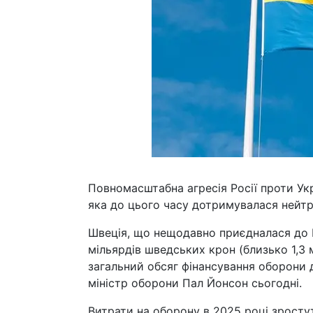
Повномасштабна агресія Росії проти Укр
яка до цього часу дотримувалася нейтр
Швеція, що нещодавно приєдналася до Н
мільярдів шведських крон (близько 1,3 
загальний обсяг фінансування оборони 
міністр оборони Пал Йонсон сьогодні.
Витрати на оборону в 2025 році зростут