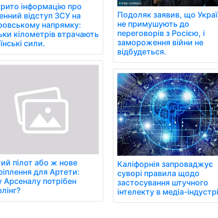
рито інформацію про
Подоляк заявив, що Украї
нний відступ ЗСУ на
не примушують до
ровському напрямку:
переговорів з Росією, і
ьки кілометрів втрачають
замороження війни не
їнські сили.
відбудеться.
ий пілот або ж нове
Каліфорнія запроваджує
ріплення для Артети:
суворі правила щодо
 Арсеналу потрібен
застосування штучного
лінг?
інтелекту в медіа-індустрі