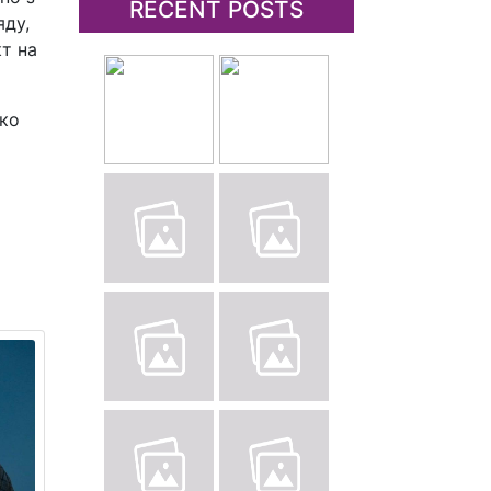
RECENT POSTS
яду,
т на
ько