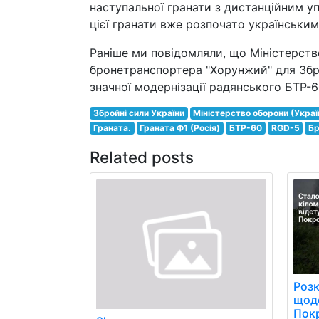
наступальної гранати з дистанційним у
цієї гранати вже розпочато українськи
Раніше ми повідомляли, що Міністерств
бронетранспортера "Хорунжий" для Збр
значної модернізації радянського БТР-6
Збройні сили України
Міністерство оборони (Украї
Граната.
Граната Ф1 (Росія)
БТР-60
RGD-5
Бр
Related posts
Розк
щоде
Пок