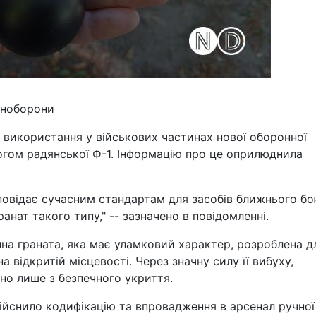
Міноборони
 використання у військових частинах нової оборонної
огом радянської Ф-1. Інформацію про це оприлюднила
дповідає сучасним стандартам для засобів ближнього бо
анат такого типу," -- зазначено в повідомленні.
нна граната, яка має уламковий характер, розроблена д
 відкритій місцевості. Через значну силу її вибуху,
но лише з безпечного укриття.
ійснило кодифікацію та впровадження в арсенал ручної