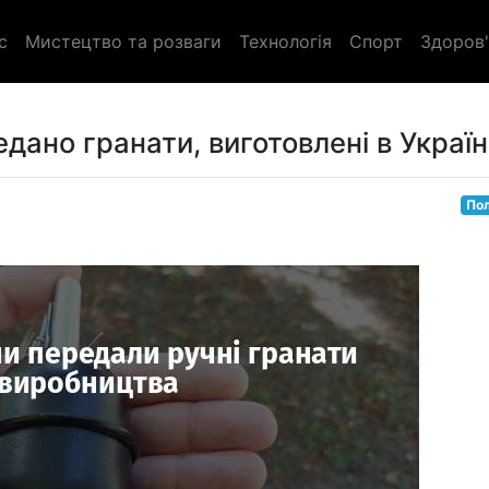
с
Мистецтво та розваги
Технологія
Спорт
Здоров'
ано гранати, виготовлені в Україні
Пол