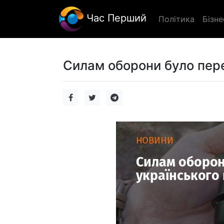
Час Перший
Політика
Бізне
Силам оборони було перед