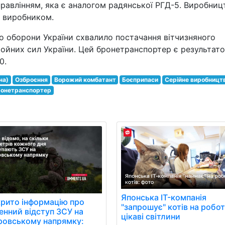
правлінням, яка є аналогом радянської РГД-5. Виробниц
м виробником.
о оборони України схвалило постачання вітчизняного
ойних сил України. Цей бронетранспортер є результат
0.
на)
Озброєння
Ворожий комбатант
Боєприпаси
Серійне виробницт
онетранспортер
Японська IT-компанія
рито інформацію про
"запрошує" котів на робот
нний відступ ЗСУ на
цікаві світлини
ровському напрямку: