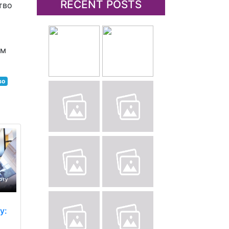
RECENT POSTS
тво
ом
во
у: