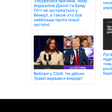
З'ясувалася причина, чому
скіл
Анджеліна Джолі та Бред
укра
Пітт не зустрінуться у
Венеції, а також хто був
найбільше проти їхньої
зустрічі.
Луг
підр
тижд
росі
безп
Вибори у США: Чи дійсно
Трамп вирвався вперед?