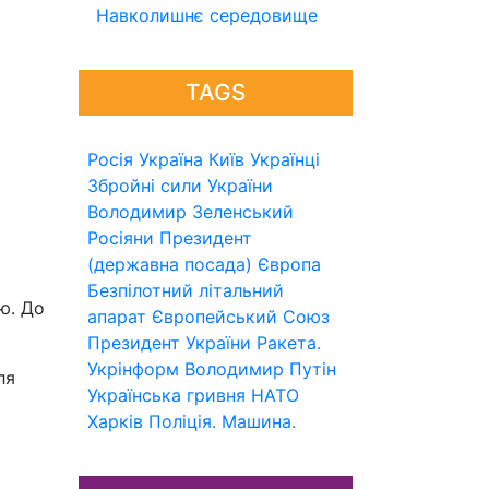
Навколишнє середовище
TAGS
Росія
Україна
Київ
Українці
Збройні сили України
Володимир Зеленський
Росіяни
Президент
(державна посада)
Європа
Безпілотний літальний
ю. До
апарат
Європейський Союз
Президент України
Ракета.
Укрінформ
Володимир Путін
ля
Українська гривня
НАТО
Харків
Поліція.
Машина.