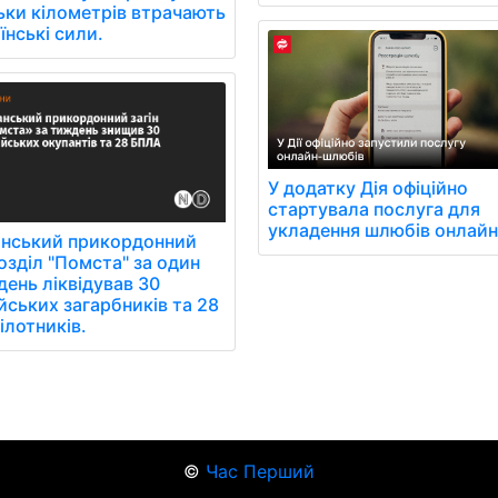
ьки кілометрів втрачають
їнські сили.
У додатку Дія офіційно
стартувала послуга для
укладення шлюбів онлайн
анський прикордонний
озділ "Помста" за один
ень ліквідував 30
йських загарбників та 28
ілотників.
©
Час Перший