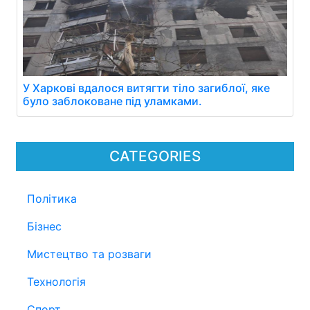
У Харкові вдалося витягти тіло загиблої, яке
було заблоковане під уламками.
CATEGORIES
Політика
Бізнес
Мистецтво та розваги
Технологія
Спорт