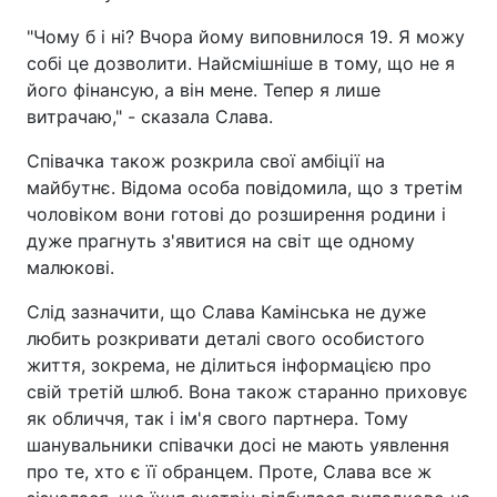
"Чому б і ні? Вчора йому виповнилося 19. Я можу
собі це дозволити. Найсмішніше в тому, що не я
його фінансую, а він мене. Тепер я лише
витрачаю," - сказала Слава.
Співачка також розкрила свої амбіції на
майбутнє. Відома особа повідомила, що з третім
чоловіком вони готові до розширення родини і
дуже прагнуть з'явитися на світ ще одному
малюкові.
Слід зазначити, що Слава Камінська не дуже
любить розкривати деталі свого особистого
життя, зокрема, не ділиться інформацією про
свій третій шлюб. Вона також старанно приховує
як обличчя, так і ім'я свого партнера. Тому
шанувальники співачки досі не мають уявлення
про те, хто є її обранцем. Проте, Слава все ж