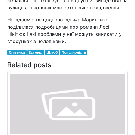
зізналася, що їхня зустріч відбулася випадково на
вулиці, а її чоловік має естонське походження.
Нагадаємо, нещодавно відьма Марія Тиха
поділилася подробицями про романи Лесі
Нікітюк і які проблеми у неї можуть виникати у
стосунках з чоловіками.
Співачка
Естонці
Шлюб
Популярність
Related posts