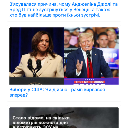
З'ясувалася причина, чому Анджеліна Джолі та
Бред Пітт не зустрінуться у Венеції, а також
хто був найбільше проти їхньої зустрічі.
Вибори у США: Чи дійсно Трамп вирвався
вперед?